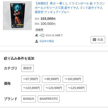
【未開封】 希少 一番くじ ドラゴンボール 超 ドラゴン
ボールメモリーズ C賞 超サイヤ人 ゴッド超サイヤ人
孫悟空 フィギュア / ブルー
103,000
落札
円
100,000
開始
円
未使用
4
2/14 21:59
終了
出品
出品中の商品
絞り込み条件を追加
カテゴリ
孫悟空
〜67,999円
〜90,999円
〜100,999円
価格
〜103,999円
〜120,999円
〜125,999円
ブランド
BANDAI
BANPRESTO