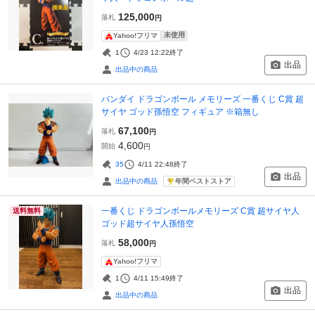
125,000
落札
円
未使用
Yahoo!フリマ
1
4/23 12:22
終了
出品
出品中の商品
バンダイ ドラゴンボール メモリーズ 一番くじ C賞 超
サイヤ ゴッド孫悟空 フィギュア ※箱無し
67,100
落札
円
4,600
開始
円
35
4/11 22:48
終了
出品
年間ベストストア
出品中の商品
一番くじ ドラゴンボールメモリーズ C賞 超サイヤ人
送料無料
ゴッド超サイヤ人孫悟空
58,000
落札
円
Yahoo!フリマ
1
4/11 15:49
終了
出品
出品中の商品