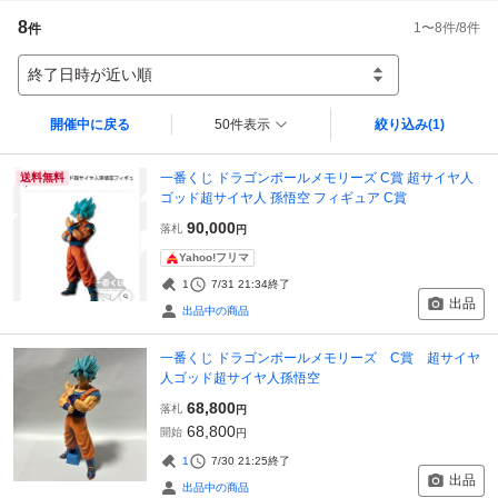
8
1
〜
8
件/
8
件
件
終了日時が近い順
開催中に戻る
50件表示
絞り込み
(1)
一番くじ ドラゴンボールメモリーズ C賞 超サイヤ人
送料無料
ゴッド超サイヤ人 孫悟空 フィギュア C賞
90,000
落札
円
Yahoo!フリマ
1
7/31 21:34
終了
出品
出品中の商品
一番くじ ドラゴンボールメモリーズ C賞 超サイヤ
人ゴッド超サイヤ人孫悟空
68,800
落札
円
68,800
開始
円
1
7/30 21:25
終了
出品
出品中の商品