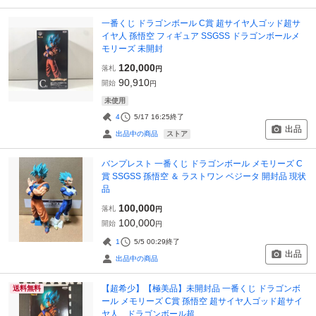
一番くじ ドラゴンボール C賞 超サイヤ人ゴッド超サ
イヤ人 孫悟空 フィギュア SSGSS ドラゴンボールメ
モリーズ 未開封
120,000
落札
円
90,910
開始
円
未使用
4
5/17 16:25
終了
出品
ストア
出品中の商品
バンプレスト 一番くじ ドラゴンボール メモリーズ C
賞 SSGSS 孫悟空 ＆ ラストワン ベジータ 開封品 現状
品
100,000
落札
円
100,000
開始
円
1
5/5 00:29
終了
出品
出品中の商品
【超希少】【極美品】未開封品 一番くじ ドラゴンボ
送料無料
ール メモリーズ C賞 孫悟空 超サイヤ人ゴッド超サイ
ヤ人 ドラゴンボール超