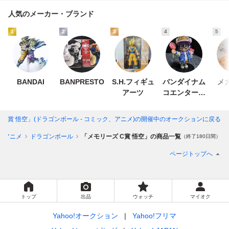
人気のメーカー・ブランド
1
2
3
4
5
BANDAI
BANPRESTO
S.H.フィギュ
バンダイナム
メ
アーツ
コエンターテ
インメント
 C賞 悟空」(ドラゴンボール - コミック、アニメ)
の開催中のオークションに戻る
、アニメ
ドラゴンボール
「メモリーズ C賞 悟空」の商品一覧
（終了180日間）
ページトップへ
トップ
出品
ウォッチ
マイオク
Yahoo!オークション
Yahoo!フリマ