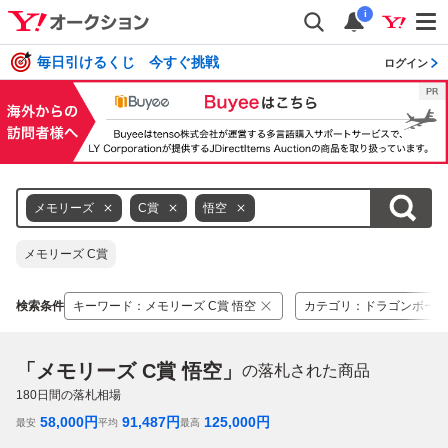
i
毎日引けるくじ 今すぐ挑戦
ログイン
メモリーズ
C賞
悟空
メモリーズ C賞
検索条件
キーワード
：
メモリーズ C賞 悟空
カテゴリ
：
ドラゴンボール
「メモリーズ C賞 悟空」
の落札された商品
180
日間の落札相場
58,000
円
91,487
円
125,000
円
最安
平均
最高