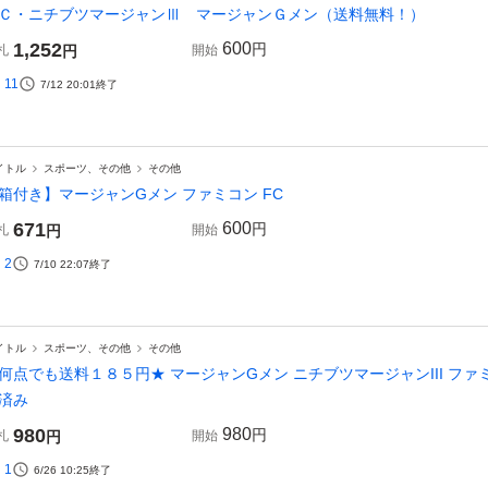
Ｃ・ニチブツマージャンⅢ マージャンＧメン（送料無料！）
1,252
600
円
札
円
開始
11
7/12 20:01
終了
イトル
スポーツ、その他
その他
箱付き】マージャンGメン ファミコン FC
671
600
円
札
円
開始
2
7/10 22:07
終了
イトル
スポーツ、その他
その他
何点でも送料１８５円★ マージャンGメン ニチブツマージャンIII ファミ
済み
980
980
円
札
円
開始
1
6/26 10:25
終了