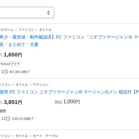
レビゲーム
ファミコン
タイトル
希少・最安値・動作確認済】FC ファミコン『ニチブツマージャンⅢ 
見・まとめて・大量
1,650
札
円
Yahoo!フリマ
1
8/1 08:13
終了
ァミコン
タイトル
アクション
使用 FC ファミコン ニチブツマージャンIII マージャンGメン 箱説付【P
3,851
1,000
円
札
円
開始
使用
13
7/20 21:26
終了
ァミコン
タイトル
カード、テーブル