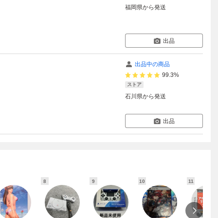
福岡県
から発送
出品
出品中の商品
99.3%
ストア
石川県
から発送
出品
8
9
10
11