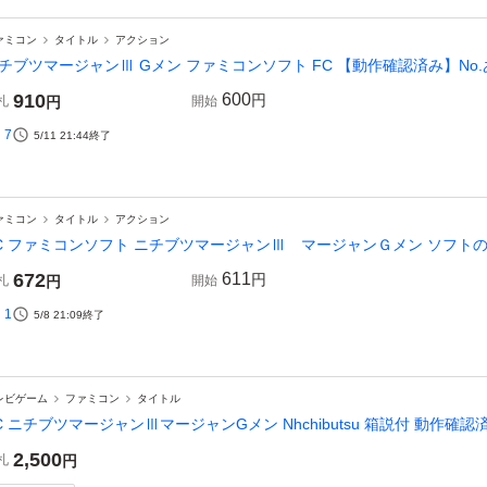
ァミコン
タイトル
アクション
チブツマージャンⅢ Gメン ファミコンソフト FC 【動作確認済み】No.あ
910
600
円
札
円
開始
7
5/11 21:44
終了
ァミコン
タイトル
アクション
C ファミコンソフト ニチブツマージャンⅢ マージャンＧメン ソフトの
672
611
円
札
円
開始
1
5/8 21:09
終了
レビゲーム
ファミコン
タイトル
C ニチブツマージャンⅢマージャンGメン Nhchibutsu 箱説付 動作確認
2,500
札
円