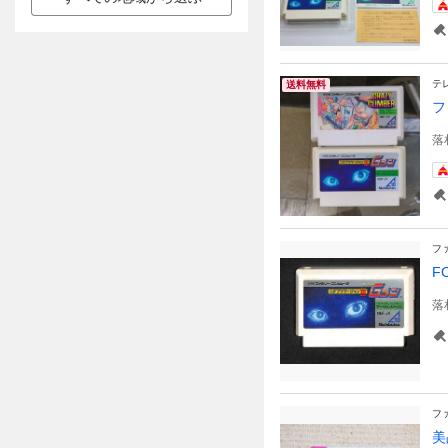
テ
送料無料
フ
落
フ
F
落
フ
美