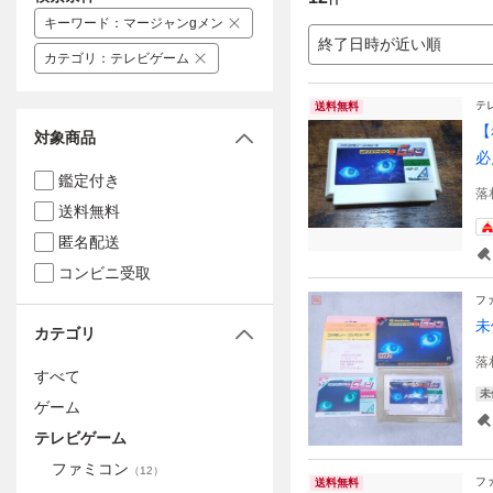
キーワード
：
マージャンgメン
終了日時が近い順
カテゴリ
：
テレビゲーム
テ
送料無料
【
対象商品
必
鑑定付き
落
送料無料
匿名配送
コンビニ受取
フ
未
カテゴリ
落
すべて
未
ゲーム
テレビゲーム
ファミコン
（
12
）
フ
送料無料