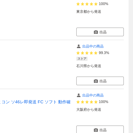
100%
東京都
から発送
出品
出品中の商品
99.3%
ストア
石川県
から発送
出品
出品中の商品
コン ソ46レ即発送 FC ソフト 動作確
100%
大阪府
から発送
出品