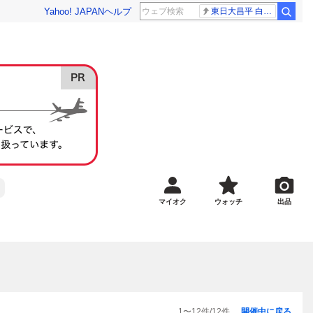
Yahoo! JAPAN
ヘルプ
東日大昌平 白樺学園
マイオク
ウォッチ
出品
1
〜
12
件/
12
件
開催中に戻る