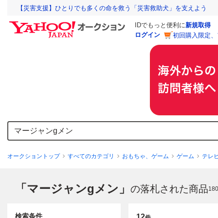
【災害支援】ひとりでも多くの命を救う「災害救助犬」を支えよう
IDでもっと便利に
新規取得
ログイン
初回購入限定、
オークショントップ
すべてのカテゴリ
おもちゃ、ゲーム
ゲーム
テレ
「マージャンgメン」
の落札された商品
18
検索条件
12
件