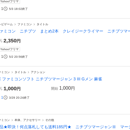
Yahoo!フリマ
1
5/3 18:02
終了
レビゲーム
ファミコン
タイトル
ァミコン ニチブツ まとめ2本 クレイジークライマー ニチブツマー
2,350
札
円
Yahoo!フリマ
1
5/2 20:56
終了
ァミコン
タイトル
アクション
C ファミコンソフト ニチブツマージャン 3 III Gメン 麻雀
1,000
1,000
円
札
円
開始
1
3/29 20:24
終了
ァミコン
本体、アクセサリー
その他
品★即決！何点落札しても送料185円★ ニチブツマージャンⅢ マー