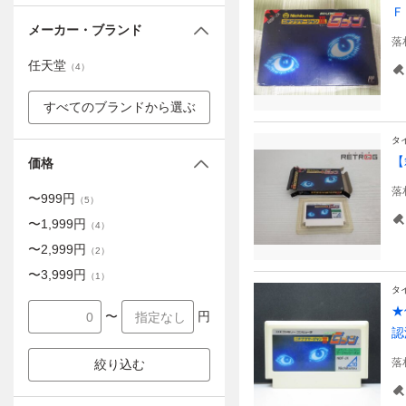
Ｆ
メーカー・ブランド
落
任天堂
（
4
）
すべてのブランドから選ぶ
タ
【
価格
落
〜
999
円
（
5
）
〜
1,999
円
（
4
）
〜
2,999
円
（
2
）
〜
3,999
円
（
1
）
タ
★
〜
円
認
落
絞り込む