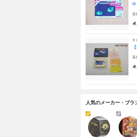
中
落
タ
【
落
人気のメーカー・ブラ
1
2