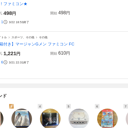
！ファミコン★
498
498
円
札
円
開始
1
3/22 18:53
終了
イトル
スポーツ、その他
その他
箱付き】マージャンGメン ファミコン FC
1,221
610
円
札
円
開始
6
3/21 22:31
終了
ンド
3
4
5
6
7