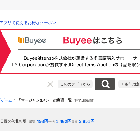
アプリで使えるお得なクーポン
このカテゴリから
＋条件指定
ビゲーム
「マージャンgメン」の商品一覧
（終了180日間）
498
円
1,462
円
3,851
円
0
日間の落札相場
最安
平均
最高