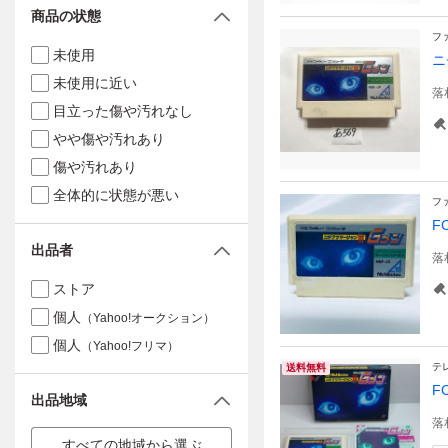
商品の状態
フ
未使用
ニ
未使用に近い
落
目立った傷や汚れなし
やや傷や汚れあり
傷や汚れあり
全体的に状態が悪い
フ
F
出品者
落
ストア
個人
（Yahoo!オークション）
個人
（Yahoo!フリマ）
テ
送料無料
F
出品地域
落
すべての地域から選ぶ