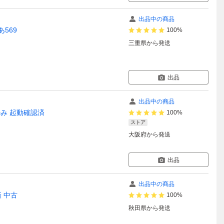
出品中の商品
569
100%
三重県
から発送
出品
出品中の商品
み 起動確認済
100%
ストア
大阪府
から発送
出品
出品中の商品
済 中古
100%
秋田県
から発送