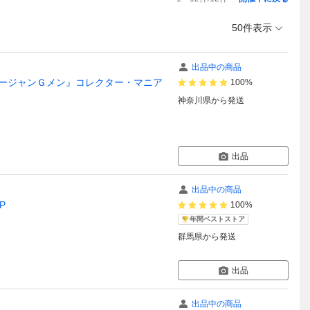
50件表示
出品中の商品
マージャンＧメン』コレクター・マニア
100%
神奈川県
から発送
出品
出品中の商品
P
100%
年間ベストストア
群馬県
から発送
出品
出品中の商品