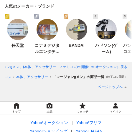
人気のメーカー・ブランド
1
2
3
4
5
任天堂
コナミデジタ
BANDAI
ハドソン(ゲ
バン
ルエンタテイ
ーム)
コエ
ンメント
イ
ジャンgメン」(本体、アクセサリー - ファミコン)
の開催中のオークションに戻る
ァミコン
本体、アクセサリー
「マージャンgメン」の商品一覧
（終了180日間）
ページトップへ
トップ
出品
ウォッチ
マイオク
Yahoo!オークション
Yahoo!フリマ
Yahoo!ショッピング
Yahoo! JAPAN