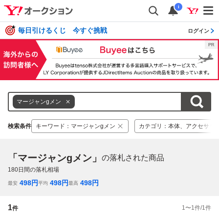
i
毎日引けるくじ 今すぐ挑戦
ログイン
マージャンgメン
検索条件
キーワード
：
マージャンgメン
カテゴリ
：
本体、アクセサリ
「マージャンgメン」
の落札された商品
180
日間の落札相場
498
円
498
円
498
円
最安
平均
最高
1
1
〜
1
件/
1
件
件