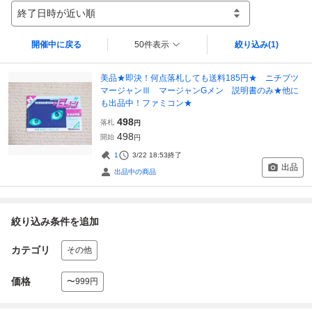
終了日時が近い順
開催中に戻る
50件表示
絞り込み
(1)
美品★即決！何点落札しても送料185円★ ニチブツ
マージャンⅢ マージャンGメン 説明書のみ★他に
も出品中！ファミコン★
498
落札
円
498
開始
円
1
3/22 18:53
終了
出品
出品中の商品
絞り込み条件を追加
カテゴリ
その他
価格
〜999円