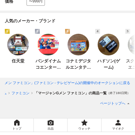
価格
〜999円
人気のメーカー・ブランド
1
2
3
4
5
任天堂
バンダイナム
コナミデジタ
ハドソン(ゲ
スク
コエンターテ
ルエンタテイ
ーム)
エ
インメント
ンメント
Gメン ファミコン」(ファミコン - テレビゲーム)
の開催中のオークションに戻る
ーム
ファミコン
「マージャンGメン ファミコン」の商品一覧
（終了180日間）
ページトップへ
トップ
出品
ウォッチ
マイオク