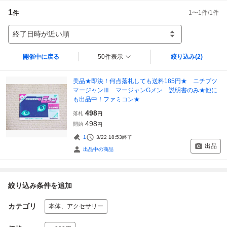
1
1
〜
1
件/
1
件
件
終了日時が近い順
開催中に戻る
50件表示
絞り込み
(2)
美品★即決！何点落札しても送料185円★ ニチブツ
マージャンⅢ マージャンGメン 説明書のみ★他に
も出品中！ファミコン★
498
落札
円
498
開始
円
1
3/22 18:53
終了
出品
出品中の商品
絞り込み条件を追加
カテゴリ
本体、アクセサリー