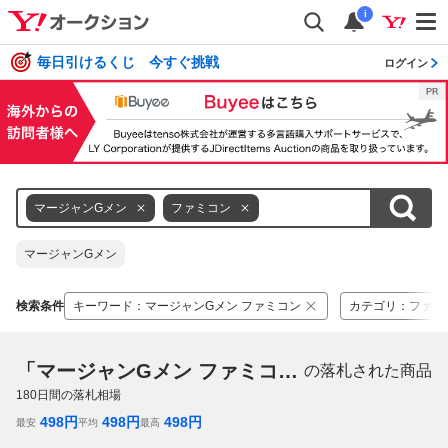
i
毎日引けるくじ 今すぐ挑戦
ログイン
マージャンGメン
ファミコン
マージャンGメン
検索条件
キーワード
：
マージャンGメン ファミコン
カテゴリ
：
ファミ
「マージャンGメン ファミコン」
の落札された商品
180
日間の落札相場
498
円
498
円
498
円
最安
平均
最高