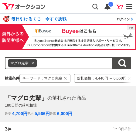
i
毎日引けるくじ 今すぐ挑戦
ログイン
マグロ先輩
検索条件
キーワード
：
マグロ先輩
落札価格
：
4,440円 ～ 6,660円
「マグロ先輩」
の落札された商品
180
日間の落札相場
4,700
円
5,566
円
6,000
円
最安
平均
最高
3
1
〜
3
件/
3
件
件