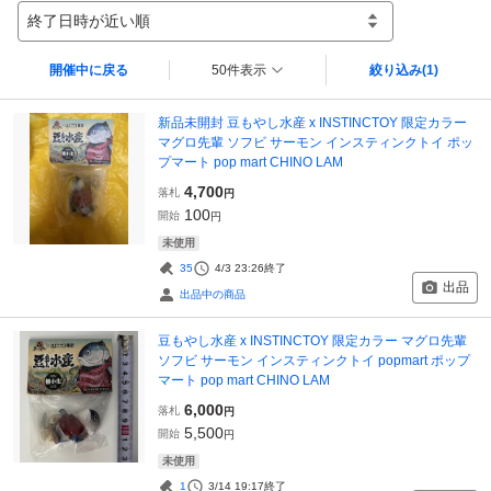
終了日時が近い順
開催中に戻る
50件表示
絞り込み
(1)
新品未開封 豆もやし水産 x INSTINCTOY 限定カラー
マグロ先輩 ソフビ サーモン インスティンクトイ ポッ
プマート pop mart CHINO LAM
4,700
落札
円
100
開始
円
未使用
35
4/3 23:26
終了
出品
出品中の商品
豆もやし水産 x INSTINCTOY 限定カラー マグロ先輩
ソフビ サーモン インスティンクトイ popmart ポップ
マート pop mart CHINO LAM
6,000
落札
円
5,500
開始
円
未使用
1
3/14 19:17
終了