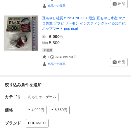
出品
出品中の商品
豆もやし社長 x INSTINCTOY 限定 豆もやし水産 マグ
ロ先輩 ソフビ サーモン インスティンクトイ popmart
ポップマート pop mart
6,000
落札
円
5,500
開始
円
未使用
1
3/14 19:16
終了
出品
出品中の商品
絞り込み条件を追加
カテゴリ
おもちゃ、ゲーム
価格
〜4,999円
〜6,660円
ブランド
POP MART