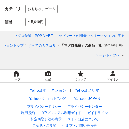
カテゴリ
おもちゃ、ゲーム
価格
〜5,640円
「マグロ先輩」POP MART | ポップマート
の開催中のオークションに戻る
クショントップ
すべてのカテゴリ
「マグロ先輩」の商品一覧
（終了180日間）
ページトップへ
トップ
出品
ウォッチ
マイオク
Yahoo!オークション
Yahoo!フリマ
Yahoo!ショッピング
Yahoo! JAPAN
プライバシーポリシー
プライバシーセンター
利用規約
LYPプレミアム利用ガイド
ガイドライン
特定商取引法の表示
ストア出店について
ご意見・ご要望
ヘルプ・お問い合わせ