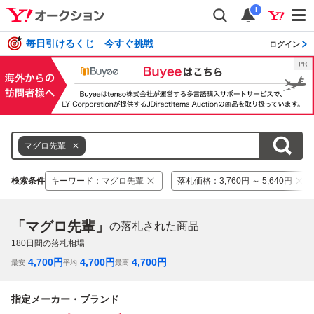
i
毎日引けるくじ 今すぐ挑戦
ログイン
マグロ先輩
検索条件
キーワード
：
マグロ先輩
落札価格
：
3,760円 ～ 5,640円
「マグロ先輩」
の落札された商品
180
日間の落札相場
4,700
円
4,700
円
4,700
円
最安
平均
最高
指定メーカー・ブランド