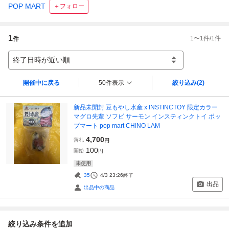
POP MART
＋フォロー
1
1
〜
1
件/
1
件
件
終了日時が近い順
開催中に戻る
50件表示
絞り込み
(2)
新品未開封 豆もやし水産 x INSTINCTOY 限定カラー
マグロ先輩 ソフビ サーモン インスティンクトイ ポッ
プマート pop mart CHINO LAM
4,700
落札
円
100
開始
円
未使用
35
4/3 23:26
終了
出品
出品中の商品
絞り込み条件を追加