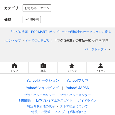
カテゴリ
おもちゃ、ゲーム
価格
〜4,999円
「マグロ先輩」POP MART | ポップマート
の開催中のオークションに戻る
クショントップ
すべてのカテゴリ
「マグロ先輩」の商品一覧
（終了180日間）
ページトップへ
トップ
出品
ウォッチ
マイオク
Yahoo!オークション
Yahoo!フリマ
Yahoo!ショッピング
Yahoo! JAPAN
プライバシーポリシー
プライバシーセンター
利用規約
LYPプレミアム利用ガイド
ガイドライン
特定商取引法の表示
ストア出店について
ご意見・ご要望
ヘルプ・お問い合わせ