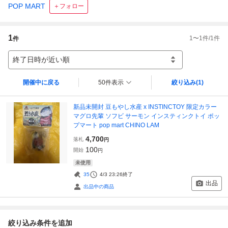
POP MART
＋フォロー
1
1
〜
1
件/
1
件
件
終了日時が近い順
開催中に戻る
50件表示
絞り込み
(1)
新品未開封 豆もやし水産 x INSTINCTOY 限定カラー
マグロ先輩 ソフビ サーモン インスティンクトイ ポッ
プマート pop mart CHINO LAM
4,700
落札
円
100
開始
円
未使用
35
4/3 23:26
終了
出品
出品中の商品
絞り込み条件を追加