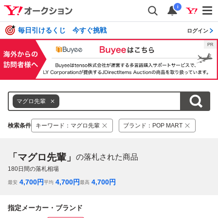
i
毎日引けるくじ 今すぐ挑戦
ログイン
マグロ先輩
検索条件
キーワード
：
マグロ先輩
ブランド
：
POP MART
「マグロ先輩」
の落札された商品
180
日間の落札相場
4,700
円
4,700
円
4,700
円
最安
平均
最高
指定メーカー・ブランド