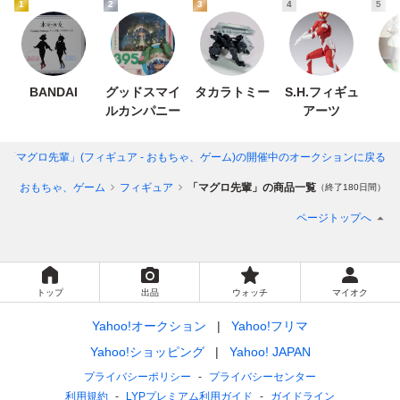
1
2
3
4
5
BANDAI
グッドスマイ
タカラトミー
S.H.フィギュ
ルカンパニー
アーツ
「マグロ先輩」(フィギュア - おもちゃ、ゲーム)
の開催中のオークションに戻る
リ
おもちゃ、ゲーム
フィギュア
「マグロ先輩」の商品一覧
（終了180日間）
ページトップへ
トップ
出品
ウォッチ
マイオク
Yahoo!オークション
Yahoo!フリマ
Yahoo!ショッピング
Yahoo! JAPAN
プライバシーポリシー
プライバシーセンター
利用規約
LYPプレミアム利用ガイド
ガイドライン