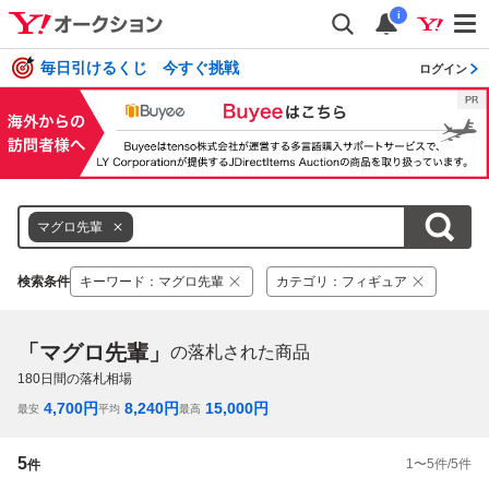
i
毎日引けるくじ 今すぐ挑戦
ログイン
マグロ先輩
検索条件
キーワード
：
マグロ先輩
カテゴリ
：
フィギュア
「マグロ先輩」
の落札された商品
180
日間の落札相場
4,700
円
8,240
円
15,000
円
最安
平均
最高
5
1
〜
5
件/
5
件
件