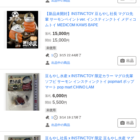
出品中の商品
【新品未開封】INSTINCTOY 豆もやし社長 マグロ先
輩 サーモンペイントver. インスティンクトイ メディコ
ムトイ MEDICOM KAWS BAPE
15,000
落札
円
15,000
開始
円
未使用
1
3/15 22:44
終了
出品
出品中の商品
豆もやし水産 x INSTINCTOY 限定カラー マグロ先輩
ソフビ サーモン インスティンクトイ popmart ポップ
マート pop mart CHINO LAM
6,000
落札
円
5,500
開始
円
未使用
1
3/14 19:17
終了
出品
出品中の商品
豆もやし社長 x INSTINCTOY 限定 豆もやし水産 マグ