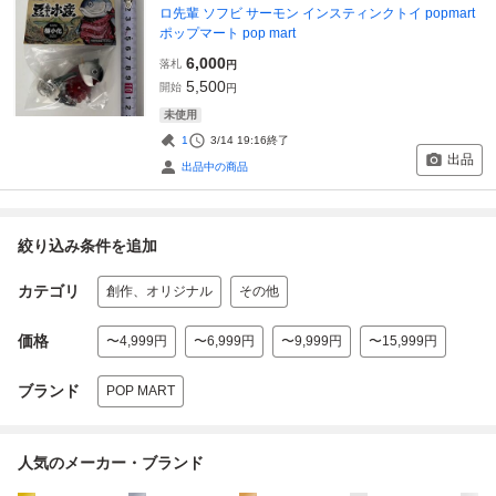
ロ先輩 ソフビ サーモン インスティンクトイ popmart
ポップマート pop mart
6,000
落札
円
5,500
開始
円
未使用
1
3/14 19:16
終了
出品
出品中の商品
絞り込み条件を追加
カテゴリ
創作、オリジナル
その他
価格
〜4,999円
〜6,999円
〜9,999円
〜15,999円
ブランド
POP MART
人気のメーカー・ブランド