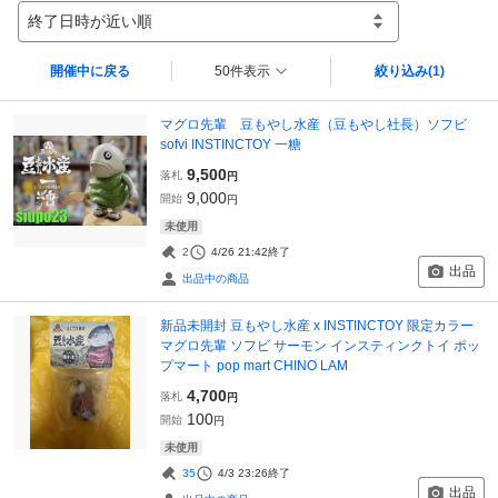
終了日時が近い順
開催中に戻る
50件表示
絞り込み
(1)
マグロ先輩 豆もやし水産（豆もやし社長）ソフビ
sofvi INSTINCTOY 一糖
9,500
落札
円
9,000
開始
円
未使用
2
4/26 21:42
終了
出品
出品中の商品
新品未開封 豆もやし水産 x INSTINCTOY 限定カラー
マグロ先輩 ソフビ サーモン インスティンクトイ ポッ
プマート pop mart CHINO LAM
4,700
落札
円
100
開始
円
未使用
35
4/3 23:26
終了
出品