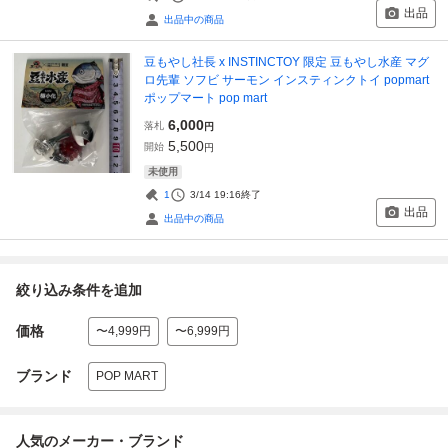
出品
出品中の商品
豆もやし社長 x INSTINCTOY 限定 豆もやし水産 マグ
ロ先輩 ソフビ サーモン インスティンクトイ popmart
ポップマート pop mart
6,000
落札
円
5,500
開始
円
未使用
1
3/14 19:16
終了
出品
出品中の商品
絞り込み条件を追加
価格
〜4,999円
〜6,999円
ブランド
POP MART
人気のメーカー・ブランド