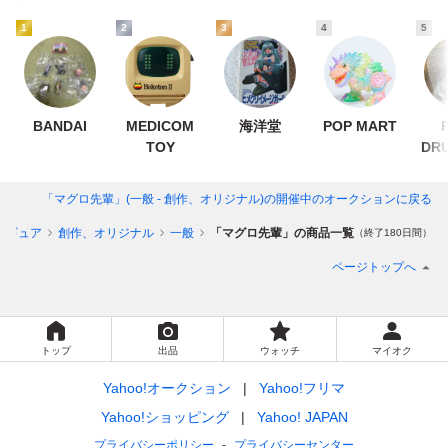
1
2
3
4
5
BANDAI
MEDICOM
海洋堂
POP MART
TOY
DR
「マグロ先輩」(一般 - 創作、オリジナル)
の開催中のオークションに戻る
ィギュア
創作、オリジナル
一般
「マグロ先輩」の商品一覧
（終了180日間）
ページトップへ
トップ
出品
ウォッチ
マイオク
Yahoo!オークション
Yahoo!フリマ
Yahoo!ショッピング
Yahoo! JAPAN
プライバシーポリシー
プライバシーセンター