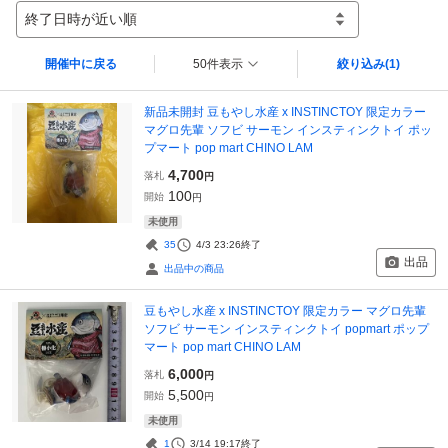
終了日時が近い順
開催中に戻る
50件表示
絞り込み
(1)
新品未開封 豆もやし水産 x INSTINCTOY 限定カラー
マグロ先輩 ソフビ サーモン インスティンクトイ ポッ
プマート pop mart CHINO LAM
4,700
落札
円
100
開始
円
未使用
35
4/3 23:26
終了
出品
出品中の商品
豆もやし水産 x INSTINCTOY 限定カラー マグロ先輩
ソフビ サーモン インスティンクトイ popmart ポップ
マート pop mart CHINO LAM
6,000
落札
円
5,500
開始
円
未使用
1
3/14 19:17
終了