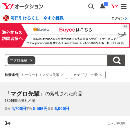
i
毎日引けるくじ 今すぐ挑戦
ログイン
マグロ先輩
検索条件
キーワード
：
マグロ先輩
カテゴリ
：
一般
「マグロ先輩」
の落札された商品
180
日間の落札相場
4,700
円
5,566
円
6,000
円
最安
平均
最高
3
1
〜
3
件/
3
件
件