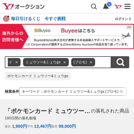
i
毎日引けるくじ 今すぐ挑戦
ログイン
ンカード
ミュウツー&ミュウgx
(プロモ)
ポケモンカード ミュウツー&ミュウgx
検索条件
キーワード
：
ポケモンカード ミュウツー&ミュウgx (プロモ)
「ポケモンカード ミュウツー&ミュウgx (プロモ)」
の落札された商品
180
日間の落札相場
1,900
円
13,467
円
99,000
円
最安
平均
最高