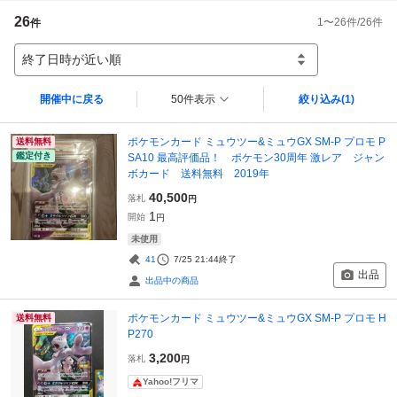
26
1
〜
26
件/
26
件
件
終了日時が近い順
開催中に戻る
50件表示
絞り込み
(1)
ポケモンカード ミュウツー&ミュウGX SM-P プロモ P
送料無料
鑑定付き
SA10 最高評価品！ ポケモン30周年 激レア ジャン
ボカード 送料無料 2019年
40,500
落札
円
1
開始
円
未使用
41
7/25 21:44
終了
出品
出品中の商品
ポケモンカード ミュウツー&ミュウGX SM-P プロモ H
送料無料
P270
3,200
落札
円
Yahoo!フリマ