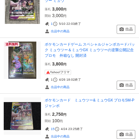
ツー ミュウ
3,000
落札
円
3,000
開始
円
1
5/10 22:03
終了
出品
出品中の商品
ポケモンカードゲーム スペシャルジャンボカードパッ
送料無料
ク ミュウツー＆ミュウGX ミュウツーの逆襲公開記念
プロモ 外箱なし 開封済
3,800
落札
円
Yahoo!フリマ
1
4/26 18:02
終了
出品
出品中の商品
ポケモンカード ミュウツー& ミュウGX プロモSM-P
ジャンボ
2,750
落札
円
100
開始
円
15
4/24 23:25
終了
出品
出品中の商品