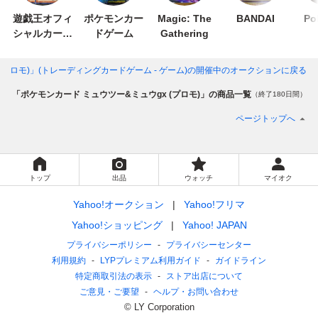
遊戯王オフィ
ポケモンカー
Magic: The
BANDAI
Po
シャルカード
ドゲーム
Gathering
ゲーム デュエ
ルモンスター
(プロモ)」(トレーディングカードゲーム - ゲーム)
の開催中のオークションに戻る
ズ
ム
「ポケモンカード ミュウツー&ミュウgx (プロモ)」の商品一覧
（終了180日間）
ページトップへ
トップ
出品
ウォッチ
マイオク
Yahoo!オークション
Yahoo!フリマ
Yahoo!ショッピング
Yahoo! JAPAN
プライバシーポリシー
プライバシーセンター
利用規約
LYPプレミアム利用ガイド
ガイドライン
特定商取引法の表示
ストア出店について
ご意見・ご要望
ヘルプ・お問い合わせ
© LY Corporation