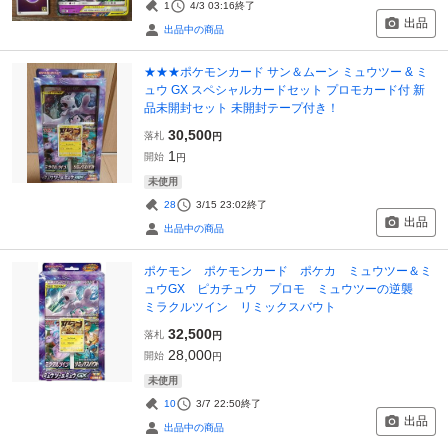
1
4/3 03:16
終了
出品
出品中の商品
★★★ポケモンカード サン＆ムーン ミュウツー & ミ
ュウ GX スペシャルカードセット プロモカード付 新
品未開封セット 未開封テープ付き！
30,500
落札
円
1
開始
円
未使用
28
3/15 23:02
終了
出品
出品中の商品
ポケモン ポケモンカード ポケカ ミュウツー＆ミ
ュウGX ピカチュウ プロモ ミュウツーの逆襲
ミラクルツイン リミックスバウト
32,500
落札
円
28,000
開始
円
未使用
10
3/7 22:50
終了
出品
出品中の商品