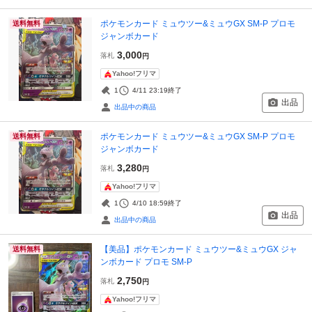
ポケモンカード ミュウツー&ミュウGX SM-P プロモ
送料無料
ジャンボカード
3,000
落札
円
Yahoo!フリマ
1
4/11 23:19
終了
出品
出品中の商品
ポケモンカード ミュウツー&ミュウGX SM-P プロモ
送料無料
ジャンボカード
3,280
落札
円
Yahoo!フリマ
1
4/10 18:59
終了
出品
出品中の商品
【美品】ポケモンカード ミュウツー&ミュウGX ジャ
送料無料
ンボカード プロモ SM-P
2,750
落札
円
Yahoo!フリマ