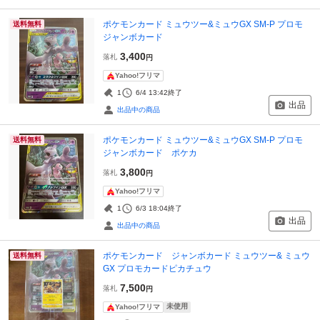
ポケモンカード ミュウツー&ミュウGX SM-P プロモ
送料無料
ジャンボカード
3,400
落札
円
Yahoo!フリマ
1
6/4 13:42
終了
出品
出品中の商品
ポケモンカード ミュウツー&ミュウGX SM-P プロモ
送料無料
ジャンボカード ポケカ
3,800
落札
円
Yahoo!フリマ
1
6/3 18:04
終了
出品
出品中の商品
ポケモンカード ジャンボカード ミュウツー& ミュウ
送料無料
GX プロモカードピカチュウ
7,500
落札
円
未使用
Yahoo!フリマ