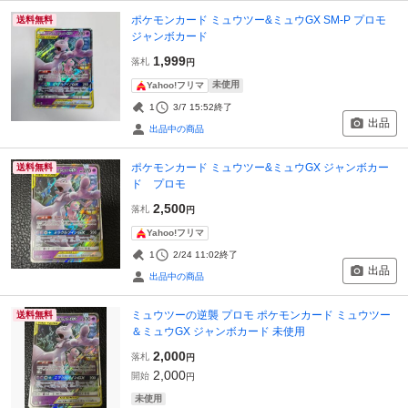
ポケモンカード ミュウツー&ミュウGX SM-P プロモ
送料無料
ジャンボカード
1,999
落札
円
未使用
Yahoo!フリマ
1
3/7 15:52
終了
出品
出品中の商品
ポケモンカード ミュウツー&ミュウGX ジャンボカー
送料無料
ド プロモ
2,500
落札
円
Yahoo!フリマ
1
2/24 11:02
終了
出品
出品中の商品
ミュウツーの逆襲 プロモ ポケモンカード ミュウツー
送料無料
＆ミュウGX ジャンボカード 未使用
2,000
落札
円
2,000
開始
円
未使用