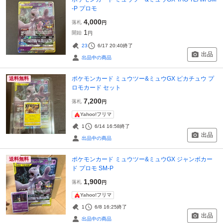
-P プロモ
4,000
落札
円
1
開始
円
23
6/17 20:40
終了
出品
出品中の商品
ポケモンカード ミュウツー&ミュウGX ピカチュウ プ
送料無料
ロモカード セット
7,200
落札
円
Yahoo!フリマ
1
6/14 16:58
終了
出品
出品中の商品
ポケモンカード ミュウツー&ミュウGX ジャンボカー
送料無料
ド プロモ SM-P
1,900
落札
円
Yahoo!フリマ
1
6/8 16:25
終了
出品
出品中の商品