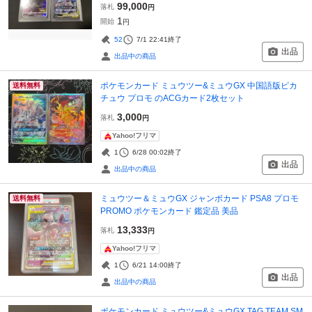
99,000
落札
円
1
開始
円
52
7/1 22:41
終了
出品
出品中の商品
ポケモンカード ミュウツー&ミュウGX 中国語版ピカ
送料無料
チュウ プロモ のACGカード2枚セット
3,000
落札
円
Yahoo!フリマ
1
6/28 00:02
終了
出品
出品中の商品
ミュウツー＆ミュウGX ジャンボカード PSA8 プロモ
送料無料
PROMO ポケモンカード 鑑定品 美品
13,333
落札
円
Yahoo!フリマ
1
6/21 14:00
終了
出品
出品中の商品
ポケモンカード ミュウツー&ミュウGX TAG TEAM SM