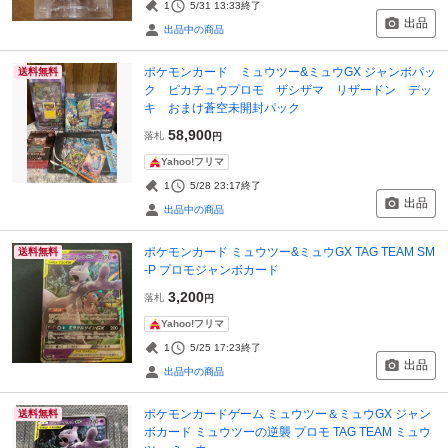
1
5/31 13:33
終了
出品
出品中の商品
ポケモンカード ミュウツー&ミュウGX ジャンボパッ
送料無料
ク ピカチュウプロモ ザシザマ リザードン デッ
キ おまけ蒼空未開封パック
58,900
落札
円
Yahoo!フリマ
1
5/28 23:17
終了
出品
出品中の商品
ポケモンカード ミュウツー&ミュウGX TAG TEAM SM
送料無料
-P プロモジャンボカード
3,200
落札
円
Yahoo!フリマ
1
5/25 17:23
終了
出品
出品中の商品
ポケモンカードゲーム ミュウツー＆ミュウGX ジャン
送料無料
ボカード ミュウツーの逆襲 プロモ TAG TEAM ミュウ