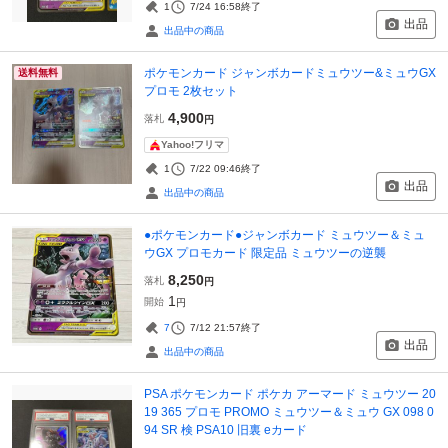
1
7/24 16:58
終了
出品
出品中の商品
ポケモンカード ジャンボカードミュウツー&ミュウGX
送料無料
プロモ 2枚セット
4,900
落札
円
Yahoo!フリマ
1
7/22 09:46
終了
出品
出品中の商品
●ポケモンカード●ジャンボカード ミュウツー＆ミュ
ウGX プロモカード 限定品 ミュウツーの逆襲
8,250
落札
円
1
開始
円
7
7/12 21:57
終了
出品
出品中の商品
PSA ポケモンカード ポケカ アーマード ミュウツー 20
19 365 プロモ PROMO ミュウツー＆ミュウ GX 098 0
94 SR 検 PSA10 旧裏 eカード