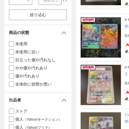
絞り込む
お
送料無料
ポ
商品の状態
落
未使用
未使用に近い
目立った傷や汚れなし
お
やや傷や汚れあり
送料無料
ミ
傷や汚れあり
落
全体的に状態が悪い
出品者
ストア
ト
個人
（Yahoo!オークション）
ポ
個人
（Yahoo!フリマ）