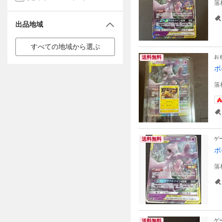
落
出品地域
すべての地域から選ぶ
お
送料無料
ポ
落
ゲ
送料無料
ポ
落
ゲ
送料無料