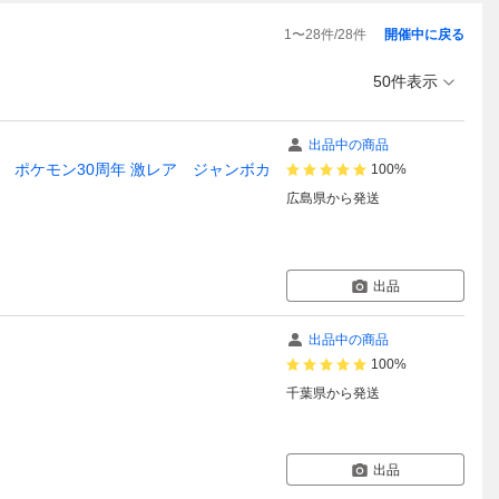
1
〜
28
件/
28
件
開催中に戻る
50件表示
出品中の商品
品！ ポケモン30周年 激レア ジャンボカ
100%
広島県
から発送
出品
出品中の商品
100%
千葉県
から発送
出品