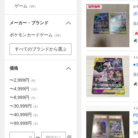
ゲーム
（
28
）
お
送料無料
ポ
メーカー・ブランド
落
ポケモンカードゲーム
（
24
）
すべてのブランドから選ぶ
ト
●
価格
落
〜
2,999
円
（
8
）
〜
4,999
円
（
11
）
〜
8,999
円
（
3
）
〜
30,999
円
（
2
）
ト
〜
40,999
円
P
（
2
）
S
〜
99,999
円
（
2
）
落
〜
円