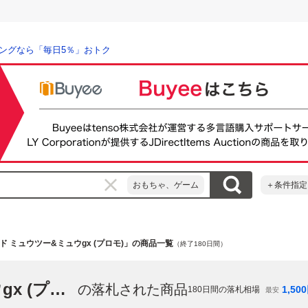
ングなら「毎日5％」おトク
おもちゃ、ゲーム
＋条件指定
 ミュウツー&ミュウgx (プロモ)」の商品一覧
（終了180日間）
「ポケモンカード ミュウツー&ミュウgx (プロモ)」
の落札された商品
1,500
180
日間の落札相場
最安