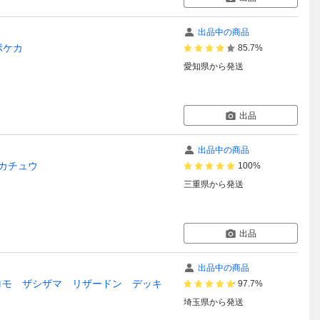
出品中の商品
ポケカ
85.7%
愛知県
から発送
出品
出品中の商品
ピカチュウ
100%
三重県
から発送
出品
出品中の商品
プロモ ザシザマ リザードン デッキ
97.7%
埼玉県
から発送