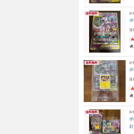
お
送料無料
ポ
落
お
送料無料
ポ
落
お
送料無料
ポ
お