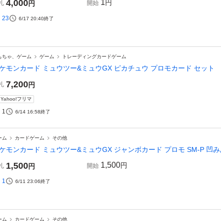
4,000
1
円
札
円
開始
23
6/17 20:40
終了
もちゃ、ゲーム
ゲーム
トレーディングカードゲーム
ケモンカード ミュウツー&ミュウGX ピカチュウ プロモカード セット
7,200
札
円
Yahoo!フリマ
1
6/14 16:58
終了
ーム
カードゲーム
その他
ケモンカード ミュウツー&ミュウGX ジャンボカード プロモ SM-P 凹み
1,500
1,500
円
札
円
開始
1
6/11 23:06
終了
ーム
カードゲーム
その他