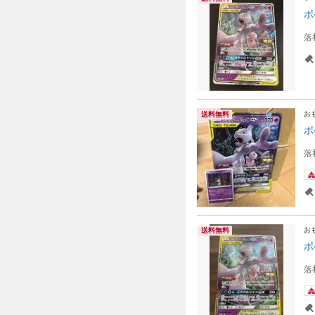
ポ
落
お
送料無料
ポ
落
お
送料無料
ポ
落