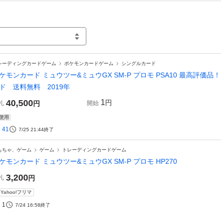
レーディングカードゲーム
ポケモンカードゲーム
シングルカード
ケモンカード ミュウツー&ミュウGX SM-P プロモ PSA10 最高評価
ド 送料無料 2019年
40,500
1
円
札
円
開始
使用
41
7/25 21:44
終了
もちゃ、ゲーム
ゲーム
トレーディングカードゲーム
ケモンカード ミュウツー&ミュウGX SM-P プロモ HP270
3,200
札
円
Yahoo!フリマ
1
7/24 16:58
終了