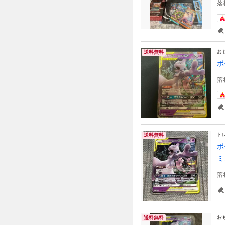
落
お
送料無料
ポ
落
ト
送料無料
ポ
ミ
落
お
送料無料