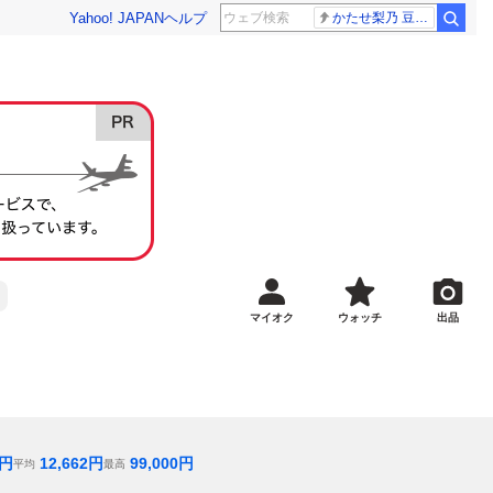
Yahoo! JAPAN
ヘルプ
かたせ梨乃 豆原一成
マイオク
ウォッチ
出品
円
12,662
円
99,000
円
平均
最高