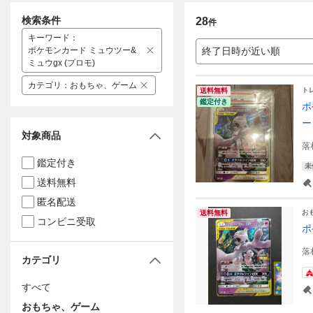
検索条件
28
件
キーワード
：
ポケモンカード ミュウツー&
終了日時が近い順
ミュウgx (プロモ)
カテゴリ
：
おもちゃ、ゲーム
ト
送料無料
鑑定付き
ポ
ー
対象商品
落
鑑定付き
未
送料無料
匿名配送
お
送料無料
コンビニ受取
ポ
落
カテゴリ
すべて
おもちゃ、ゲーム