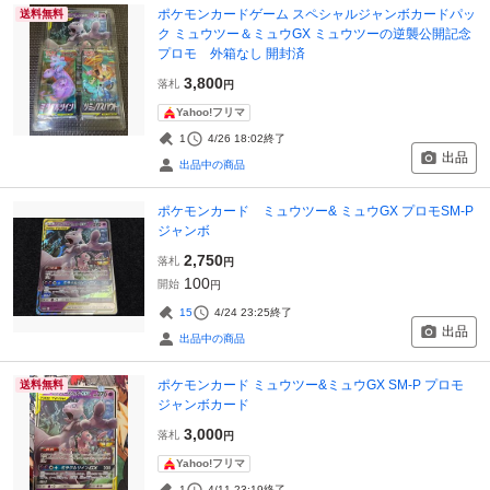
ポケモンカードゲーム スペシャルジャンボカードパッ
送料無料
ク ミュウツー＆ミュウGX ミュウツーの逆襲公開記念
プロモ 外箱なし 開封済
3,800
落札
円
Yahoo!フリマ
1
4/26 18:02
終了
出品
出品中の商品
ポケモンカード ミュウツー& ミュウGX プロモSM-P
ジャンボ
2,750
落札
円
100
開始
円
15
4/24 23:25
終了
出品
出品中の商品
ポケモンカード ミュウツー&ミュウGX SM-P プロモ
送料無料
ジャンボカード
3,000
落札
円
Yahoo!フリマ
1
4/11 23:19
終了