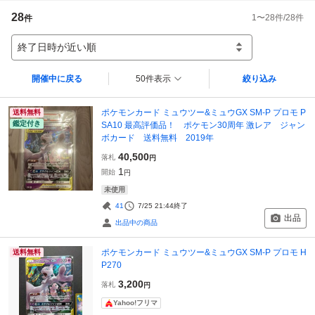
28
1
〜
28
件/
28
件
件
終了日時が近い順
開催中に戻る
50件表示
絞り込み
ポケモンカード ミュウツー&ミュウGX SM-P プロモ P
送料無料
鑑定付き
SA10 最高評価品！ ポケモン30周年 激レア ジャン
ボカード 送料無料 2019年
40,500
落札
円
1
開始
円
未使用
41
7/25 21:44
終了
出品
出品中の商品
ポケモンカード ミュウツー&ミュウGX SM-P プロモ H
送料無料
P270
3,200
落札
円
Yahoo!フリマ