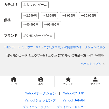
カテゴリ
おもちゃ、ゲーム
〜2,999円
〜4,999円
〜8,999円
〜30,999円
価格
〜40,999円
〜99,999円
ブランド
ポケモンカードゲーム
ポケモンカード ミュウツー&ミュウgx (プロモ)」
の開催中のオークションに戻る
リ
「ポケモンカード ミュウツー&ミュウgx (プロモ)」の商品一覧
（終了180日間）
ページトップへ
トップ
出品
ウォッチ
マイオク
Yahoo!オークション
Yahoo!フリマ
Yahoo!ショッピング
Yahoo! JAPAN
プライバシーポリシー
プライバシーセンター