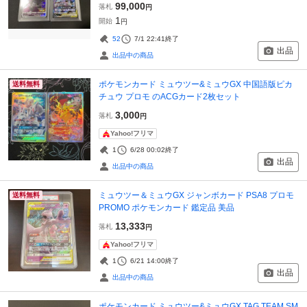
99,000
落札
円
1
開始
円
52
7/1 22:41
終了
出品
出品中の商品
ポケモンカード ミュウツー&ミュウGX 中国語版ピカ
送料無料
チュウ プロモ のACGカード2枚セット
3,000
落札
円
Yahoo!フリマ
1
6/28 00:02
終了
出品
出品中の商品
ミュウツー＆ミュウGX ジャンボカード PSA8 プロモ
送料無料
PROMO ポケモンカード 鑑定品 美品
13,333
落札
円
Yahoo!フリマ
1
6/21 14:00
終了
出品
出品中の商品
ポケモンカード ミュウツー&ミュウGX TAG TEAM SM