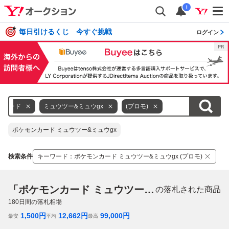
i
毎日引けるくじ 今すぐ挑戦
ログイン
ンカード
ミュウツー&ミュウgx
(プロモ)
ポケモンカード ミュウツー&ミュウgx
検索条件
キーワード
：
ポケモンカード ミュウツー&ミュウgx (プロモ)
「ポケモンカード ミュウツー&ミュウgx (プロモ)」
の落札された商品
180
日間の落札相場
1,500
円
12,662
円
99,000
円
最安
平均
最高