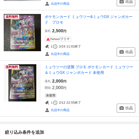
出品
出品中の商品
ポケモンカード ミュウツー&ミュウGX ジャンボカー
送料無料
ド プロモ
2,500
落札
円
Yahoo!フリマ
1
2/24 11:02
終了
出品
出品中の商品
ミュウツーの逆襲 プロモ ポケモンカード ミュウツー
送料無料
＆ミュウGX ジャンボカード 未使用
2,000
落札
円
2,000
開始
円
未使用
1
2/12 22:55
終了
出品
出品中の商品
絞り込み条件を追加