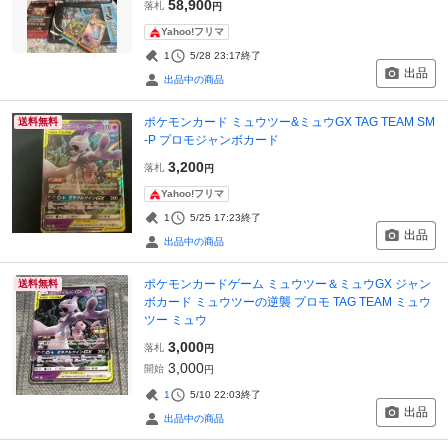
58,900
落札
円
Yahoo!フリマ
1
5/28 23:17
終了
出品
出品中の商品
ポケモンカード ミュウツー&ミュウGX TAG TEAM SM
送料無料
-P プロモジャンボカード
3,200
落札
円
Yahoo!フリマ
1
5/25 17:23
終了
出品
出品中の商品
ポケモンカードゲーム ミュウツー＆ミュウGX ジャン
送料無料
ボカード ミュウツーの逆襲 プロモ TAG TEAM ミュウ
ツー ミュウ
3,000
落札
円
3,000
開始
円
1
5/10 22:03
終了
出品
出品中の商品