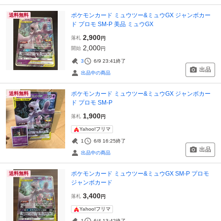
ポケモンカード ミュウツー&ミュウGX ジャンボカー
送料無料
ド プロモ SM-P 美品 ミュウGX
2,900
落札
円
2,000
開始
円
3
6/9 23:41
終了
出品
出品中の商品
ポケモンカード ミュウツー&ミュウGX ジャンボカー
送料無料
ド プロモ SM-P
1,900
落札
円
Yahoo!フリマ
1
6/8 16:25
終了
出品
出品中の商品
ポケモンカード ミュウツー&ミュウGX SM-P プロモ
送料無料
ジャンボカード
3,400
落札
円
Yahoo!フリマ
1
6/4 13:42
終了