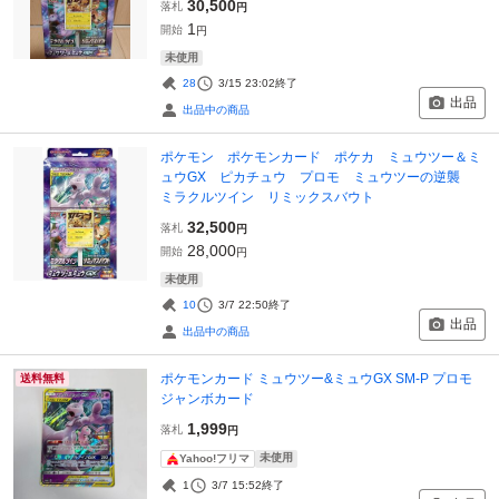
30,500
落札
円
1
開始
円
未使用
28
3/15 23:02
終了
出品
出品中の商品
ポケモン ポケモンカード ポケカ ミュウツー＆ミ
ュウGX ピカチュウ プロモ ミュウツーの逆襲
ミラクルツイン リミックスバウト
32,500
落札
円
28,000
開始
円
未使用
10
3/7 22:50
終了
出品
出品中の商品
ポケモンカード ミュウツー&ミュウGX SM-P プロモ
送料無料
ジャンボカード
1,999
落札
円
未使用
Yahoo!フリマ
1
3/7 15:52
終了