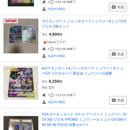
1
7/24 16:58
終了
出品
出品中の商品
ポケモンカード ジャンボカードミュウツー&ミュウGX
送料無料
プロモ 2枚セット
4,900
落札
円
Yahoo!フリマ
1
7/22 09:46
終了
出品
出品中の商品
●ポケモンカード●ジャンボカード ミュウツー＆ミュ
ウGX プロモカード 限定品 ミュウツーの逆襲
8,250
落札
円
1
開始
円
7
7/12 21:57
終了
出品
出品中の商品
PSA ポケモンカード ポケカ アーマード ミュウツー 20
19 365 プロモ PROMO ミュウツー＆ミュウ GX 098 0
94 SR 検 PSA10 旧裏 eカード