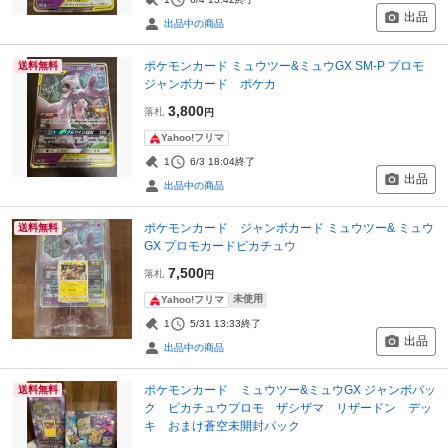
出品
出品中の商品
ポケモンカード ミュウツー&ミュウGX SM-P プロモ
送料無料
ジャンボカード ポケカ
3,800
落札
円
Yahoo!フリマ
1
6/3 18:04
終了
出品
出品中の商品
ポケモンカード ジャンボカード ミュウツー& ミュウ
送料無料
GX プロモカードピカチュウ
7,500
落札
円
未使用
Yahoo!フリマ
1
5/31 13:33
終了
出品
出品中の商品
ポケモンカード ミュウツー&ミュウGX ジャンボパッ
送料無料
ク ピカチュウプロモ ザシザマ リザードン デッ
キ おまけ蒼空未開封パック