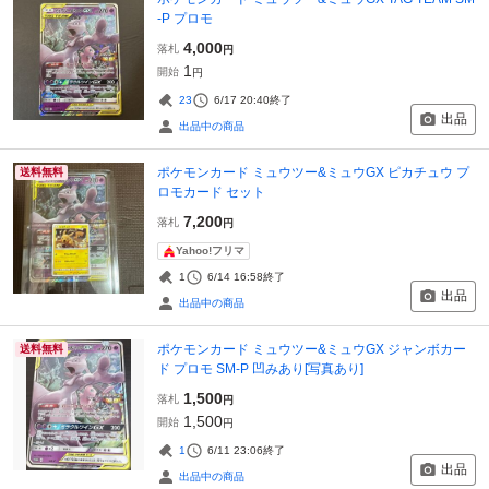
-P プロモ
4,000
落札
円
1
開始
円
23
6/17 20:40
終了
出品
出品中の商品
ポケモンカード ミュウツー&ミュウGX ピカチュウ プ
送料無料
ロモカード セット
7,200
落札
円
Yahoo!フリマ
1
6/14 16:58
終了
出品
出品中の商品
ポケモンカード ミュウツー&ミュウGX ジャンボカー
送料無料
ド プロモ SM-P 凹みあり[写真あり]
1,500
落札
円
1,500
開始
円
1
6/11 23:06
終了
出品
出品中の商品