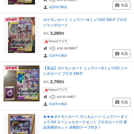
出品
出品中の商品
ポケモンカード ミュウツー&ミュウGX SM-P プロモ
送料無料
ジャンボカード
3,280
落札
円
Yahoo!フリマ
1
4/10 18:59
終了
出品
出品中の商品
【美品】ポケモンカード ミュウツー&ミュウGX ジャ
送料無料
ンボカード プロモ SM-P
2,750
落札
円
Yahoo!フリマ
1
4/3 03:16
終了
出品
出品中の商品
★★★ポケモンカード サン＆ムーン ミュウツー & ミ
ュウ GX スペシャルカードセット プロモカード付 新
品未開封セット 未開封テープ付き！