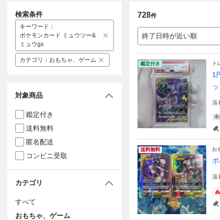
検索条件
728
件
キーワード
：
ポケモンカード ミュウツー&
終了日時が近い順
ミュウgx
カテゴリ
：
おもちゃ、ゲーム
ト
鑑定付き
1
ッ
対象商品
落
鑑定付き
未
送料無料
匿名配送
お
送料無料
コンビニ受取
ポ
落
カテゴリ
すべて
おもちゃ、ゲーム