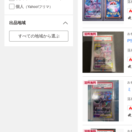
落
個人
（Yahoo!フリマ）
出品地域
お
送料無料
すべての地域から選ぶ
P
落
お
送料無料
ミ
落
お
送料無料