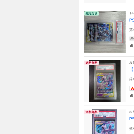
ト
鑑定付き
P
落
未
お
送料無料
【
落
お
送料無料
P
落