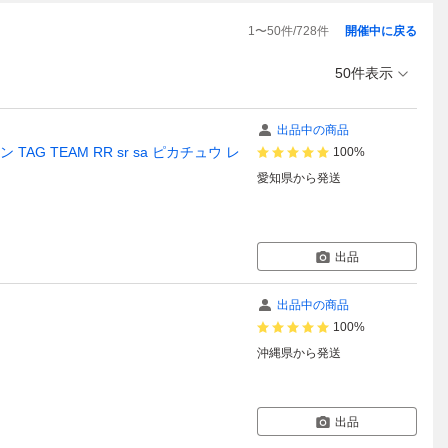
1
〜
50
件/
728
件
開催中に戻る
50件表示
出品中の商品
G TEAM RR sr sa ピカチュウ レ
100%
愛知県
から発送
出品
出品中の商品
100%
沖縄県
から発送
出品