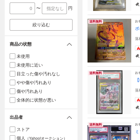
〜
円
お
送料無料
絞り込む
ポ
落
商品の状態
未使用
未使用に近い
お
目立った傷や汚れなし
送料無料
【
やや傷や汚れあり
落
傷や汚れあり
全体的に状態が悪い
出品者
お
送料無料
ストア
ミ
個人
（Yahoo!オークション）