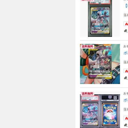
【
落
お
送料無料
ポ
落
お
送料無料
ポ
落