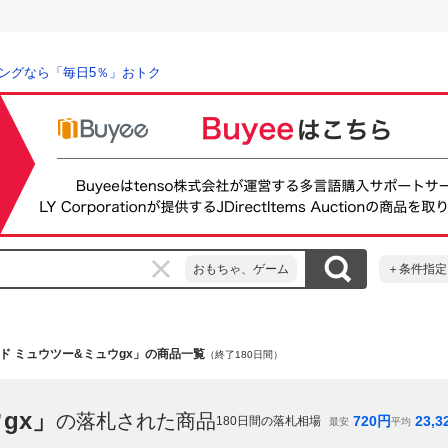
ングなら「毎日5％」おトク
おもちゃ、ゲーム
＋条件指定
ド ミュウツー&ミュウgx」の商品一覧
（終了180日間）
gx」
の落札された商品
720
円
23,3
180
日間の落札相場
最安
平均