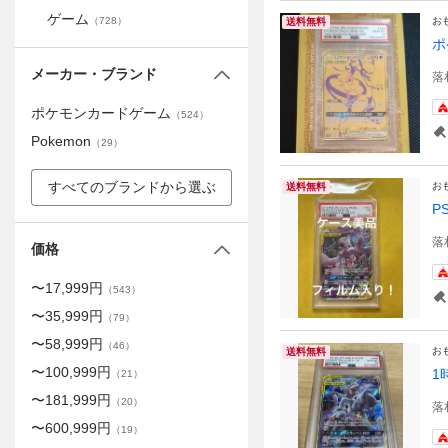
ゲーム
（
728
）
お
送料無料
ポ
メーカー・ブランド
落
ポケモンカードゲーム
（
524
）
Pokemon
（
29
）
すべてのブランドから選ぶ
お
送料無料
P
落
価格
〜
17,999
円
（
543
）
〜
35,999
円
（
79
）
〜
58,999
円
（
46
）
お
送料無料
〜
100,999
円
1
（
21
）
〜
181,999
円
（
20
）
落
〜
600,999
円
（
19
）