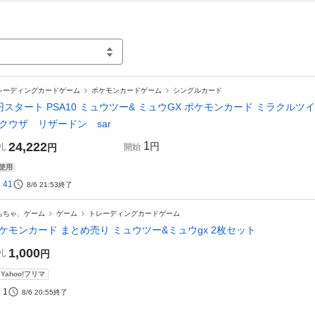
レーディングカードゲーム
ポケモンカードゲーム
シングルカード
円スタート PSA10 ミュウツー& ミュウGX ポケモンカード ミラクルツイン TA
クウザ リザードン sar
24,222
1
円
札
円
開始
使用
41
8/6 21:53
終了
もちゃ、ゲーム
ゲーム
トレーディングカードゲーム
ケモンカード まとめ売り ミュウツー&ミュウgx 2枚セット
1,000
札
円
Yahoo!フリマ
1
8/6 20:55
終了