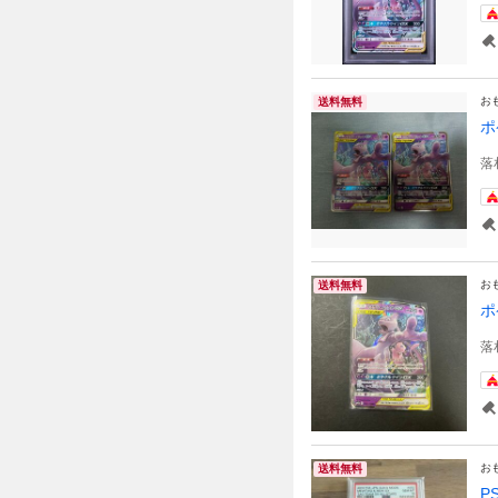
お
送料無料
ポ
落
お
送料無料
ポ
落
お
送料無料
P