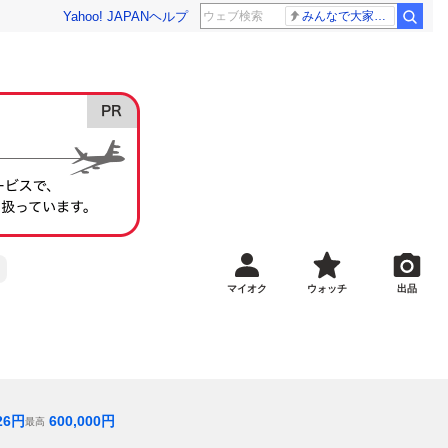
Yahoo! JAPAN
ヘルプ
みんなで大家さん 2881億円
マイオク
ウォッチ
出品
26
円
600,000
円
最高