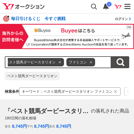
i
毎日引けるくじ 今すぐ挑戦
ログイン
ベスト競馬ダービースタリオン
ファミコン
ベスト競馬ダービースタリオン
検索条件
キーワード
：
ベスト競馬ダービースタリオン ファミコン
落札
「ベスト競馬ダービースタリオン ファミコン」
の落札された商品
180
日間の落札相場
8,745
円
8,745
円
8,745
円
最安
平均
最高