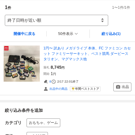
1
1
〜
1
件/
1
件
件
終了日時が近い順
開催中に戻る
50件表示
絞り込み
(1)
1円〜 訳あり メガドライブ 本体、FC ファミコン カセ
ット ファミリーサーキット、ベスト競馬 ダービース
タリオン、マグマックス他
8,745
落札
円
1
開始
円
8
2/17 22:01
終了
出品
年間ベストストア
出品中の商品
絞り込み条件を追加
カテゴリ
おもちゃ、ゲーム