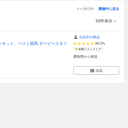
1
〜
1
件/
1
件
開催中に戻る
50件表示
出品中の商品
サーキット、ベスト競馬 ダービースタリ
99.2%
年間ベストストア
愛知県
から発送
出品