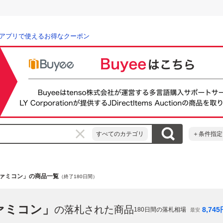
アプリで使えるお得なクーポン
すべてのカテゴリ
＋条件指定
ファミコン」の商品一覧
（終了180日間）
ァミコン」
の落札された商品
8,745
180
日間の落札相場
最安