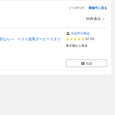
1
〜
1
件/
1
件
開催中に戻る
50件表示
出品中の商品
五目ならべ ベスト競馬ダービースタリ
97.3%
東京都
から発送
出品