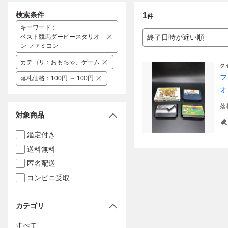
検索条件
1
件
キーワード
：
ベスト競馬ダービースタリオ
終了日時が近い順
ン ファミコン
カテゴリ
：
おもちゃ、ゲーム
タ
フ
落札価格
：
100円 ～ 100円
オ
落
対象商品
鑑定付き
送料無料
匿名配送
コンビニ受取
カテゴリ
すべて