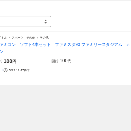
イトル
スポーツ、その他
その他
ァミコン ソフト4本セット ファミスタ90 ファミリースタジアム 
ン
100
100
円
札
円
開始
1
5/23 12:47
終了