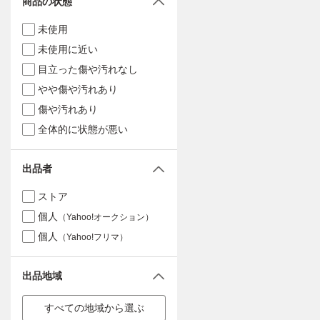
商品の状態
未使用
未使用に近い
目立った傷や汚れなし
やや傷や汚れあり
傷や汚れあり
全体的に状態が悪い
出品者
ストア
個人
（Yahoo!オークション）
個人
（Yahoo!フリマ）
出品地域
すべての地域から選ぶ