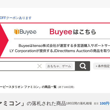
％OFFクーポンあります
おもちゃ、ゲーム
＋条件指定
ービースタリオン ファミコン」の商品一覧
（終了180日間）
ァミコン」
の落札された商品
100
円
180
日間の落札相場
最安