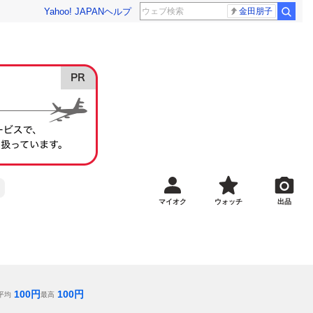
Yahoo! JAPAN
ヘルプ
金田朋子
マイオク
ウォッチ
出品
100
円
100
円
平均
最高