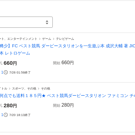
ート、エンターテインメント
ゲーム
テレビゲーム
稀少】FC ベスト競馬 ダービースタリオンを一生遊ぶ本 成沢大輔 著 JI
本 レトロゲーム
660
660
円
札
円
開始
1
7/26 01:59
終了
イトル
スポーツ、その他
その他
何点でも送料１８５円★ ベスト競馬ダービースタリオン ファミコン チ42
280
280
円
札
円
開始
1
7/20 18:13
終了