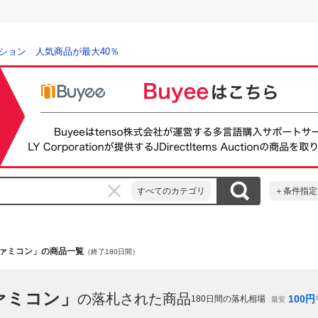
ション 人気商品が最大40％
すべてのカテゴリ
＋条件指定
ファミコン」の商品一覧
（終了180日間）
ァミコン」
の落札された商品
100
円
180
日間の落札相場
最安