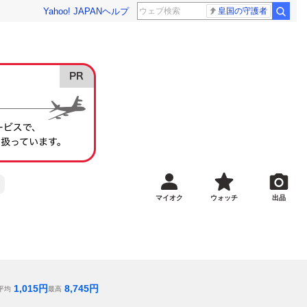
Yahoo! JAPAN
ヘルプ
皇国の守護者
マイオク
ウォッチ
出品
1,015
円
8,745
円
平均
最高