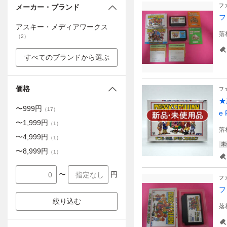
フ
メーカー・ブランド
フ
アスキー・メディアワークス
落
（
2
）
すべてのブランドから選ぶ
価格
フ
★
〜
999
円
（
17
）
e 
〜
1,999
円
（
1
）
落
〜
4,999
円
（
1
）
未
〜
8,999
円
（
1
）
〜
円
フ
フ
絞り込む
落