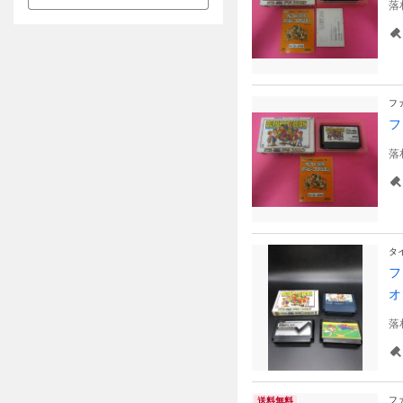
落
フ
フ
落
タ
フ
オ
落
フ
送料無料