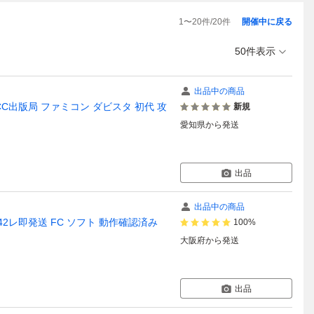
1
〜
20
件/
20
件
開催中に戻る
50件表示
出品中の商品
CC出版局 ファミコン ダビスタ 初代 攻
新規
愛知県
から発送
出品
出品中の商品
レ即発送 FC ソフト 動作確認済み
100%
大阪府
から発送
出品