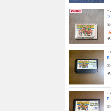
テ
送料無料
フ
落
フ
即
落
フ
即
落