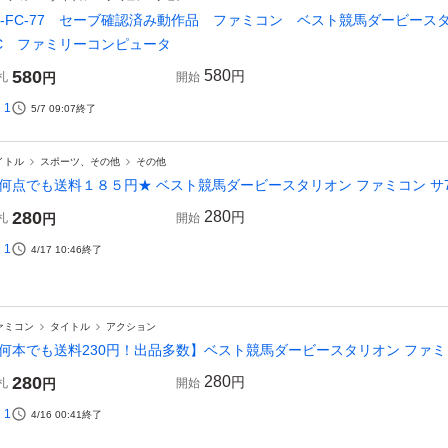
6-FC-77 セーブ確認済み動作品 ファミコン ベスト競馬ダービー
C ファミリーコンピュータ
580
580
円
札
円
開始
1
5/7 09:07
終了
イトル
スポーツ、その他
その他
何点でも送料１８５円★ ベスト競馬ダービースタリオン ファミコン サ7
280
280
円
札
円
開始
1
4/17 10:46
終了
ァミコン
タイトル
アクション
何本でも送料230円！出品多数】ベスト競馬ダービースタリオン ファミコン
280
280
円
札
円
開始
1
4/16 00:41
終了