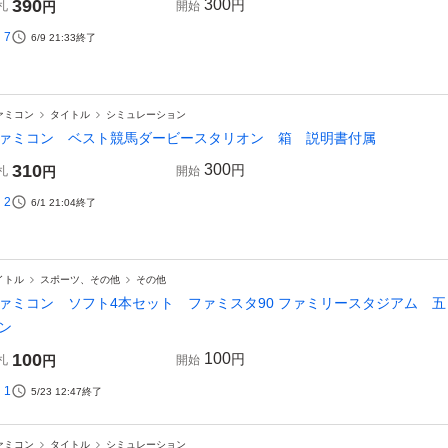
390
300
円
札
円
開始
7
6/9 21:33
終了
ァミコン
タイトル
シミュレーション
ァミコン ベスト競馬ダービースタリオン 箱 説明書付属
310
300
円
札
円
開始
2
6/1 21:04
終了
イトル
スポーツ、その他
その他
ァミコン ソフト4本セット ファミスタ90 ファミリースタジアム 
ン
100
100
円
札
円
開始
1
5/23 12:47
終了
ァミコン
タイトル
シミュレーション