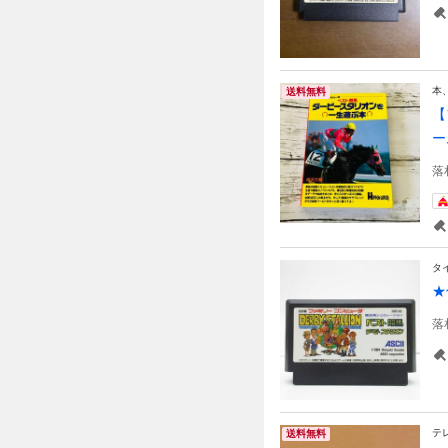
本
送料無料
【
ー
落
タ
★
落
テ
送料無料