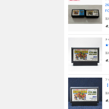
2
F
落
タ
★
落
フ
【
落