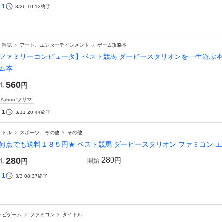
1
3/26 10:12
終了
、雑誌
アート、エンターテインメント
ゲーム攻略本
ファミリーコンピュータ】ベスト競馬 ダービースタリオンを一生遊ぶ本 成
ム本
560
札
円
Yahoo!フリマ
1
3/11 20:44
終了
イトル
スポーツ、その他
その他
何点でも送料１８５円★ ベスト競馬 ダービースタリオン ファミコン エ1
280
280
円
札
円
開始
1
3/3 08:37
終了
レビゲーム
ファミコン
タイトル