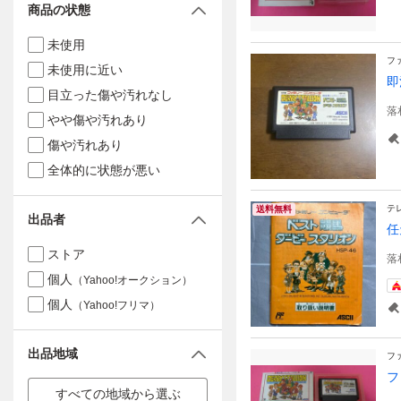
商品の状態
未使用
フ
未使用に近い
即
目立った傷や汚れなし
落
やや傷や汚れあり
傷や汚れあり
全体的に状態が悪い
テ
送料無料
出品者
任
ストア
落
個人
（Yahoo!オークション）
個人
（Yahoo!フリマ）
出品地域
フ
フ
すべての地域から選ぶ