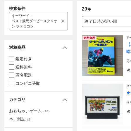
検索条件
20
件
キーワード
：
ベスト競馬ダービースタリオ
終了日時が近い順
ン ファミコン
ア
送料無料
【
対象商品
略
鑑定付き
落
送料無料
匿名配送
コンビニ受取
タ
★
カテゴリ
落
おもちゃ、ゲーム
（
18
）
本、雑誌
（
2
）