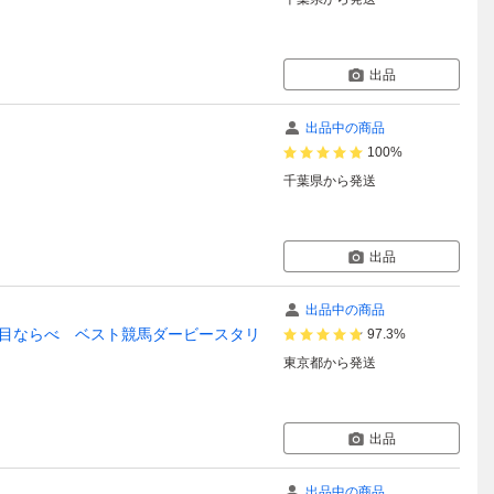
出品
出品中の商品
100%
千葉県
から発送
出品
出品中の商品
五目ならべ ベスト競馬ダービースタリ
97.3%
東京都
から発送
出品
出品中の商品