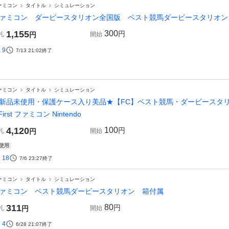
ァミコン
タイトル
シミュレーション
ァミコン ダービースタリオン全国版 ベスト競馬ダービースタリオン
1,155
300
円
札
円
開始
9
7/13 21:02
終了
ァミコン
タイトル
シミュレーション
新品未使用・保護ケース入り美品★【FC】ベスト競馬・ダービースタリオン / 初代
First ファミコン Nintendo
4,120
100
円
札
円
開始
使用
18
7/6 23:27
終了
ァミコン
タイトル
シミュレーション
ァミコン ベスト競馬ダービースタリオン 箱付属
311
80
円
札
円
開始
4
6/28 21:07
終了