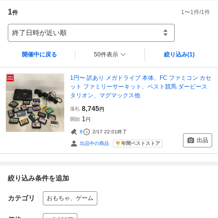
1
1
〜
1
件/
1
件
件
終了日時が近い順
開催中に戻る
50件表示
絞り込み
(1)
1円〜 訳あり メガドライブ 本体、FC ファミコン カセ
ット ファミリーサーキット、ベスト競馬 ダービース
タリオン、マグマックス他
8,745
落札
円
1
開始
円
8
2/17 22:01
終了
出品
年間ベストストア
出品中の商品
絞り込み条件を追加
カテゴリ
おもちゃ、ゲーム