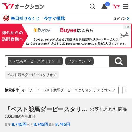
i
毎日引けるくじ 今すぐ挑戦
ログイン
ベスト競馬ダービースタリオン
ファミコン
ベスト競馬ダービースタリオン
検索条件
キーワード
：
ベスト競馬ダービースタリオン ファミコン
落札
「ベスト競馬ダービースタリオン ファミコン」
の落札された商品
180
日間の落札相場
8,745
円
8,745
円
8,745
円
最安
平均
最高