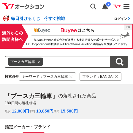
i
毎日引けるくじ 今すぐ挑戦
ログイン
ブースカ三輪車
検索条件
キーワード
：
ブースカ三輪車
ブランド
：
BANDAI
「ブースカ三輪車」
の落札された商品
180
日間の落札相場
12,000
円
13,850
円
15,500
円
最安
平均
最高
指定メーカー・ブランド