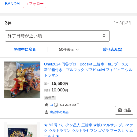
BANDAI
＋フォロー
3
1
〜
3
件/
3
件
件
終了日時が近い順
開催中に戻る
50件表示
絞り込み
(1)
Onef2024 円谷プロ Booska 三輪車 m1 ブースカ
新品箱付き ブルマック ソフビ sofvi フィギュア ウル
トラマン
15,500
落札
円
10,000
開始
円
未使用
11
6/4 21:52
終了
出品
出品中の商品
★ M1号 バルタン星人 三輪車 ★検) マルサン ブルマァ
ク ウルトラマン ウルトラセブン ゴジラ ブースカ ケム
ール人 ★