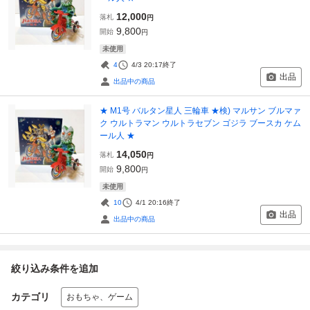
12,000
落札
円
9,800
開始
円
未使用
4
4/3 20:17
終了
出品
出品中の商品
★ M1号 バルタン星人 三輪車 ★検) マルサン ブルマァ
ク ウルトラマン ウルトラセブン ゴジラ ブースカ ケム
ール人 ★
14,050
落札
円
9,800
開始
円
未使用
10
4/1 20:16
終了
出品
出品中の商品
絞り込み条件を追加
カテゴリ
おもちゃ、ゲーム