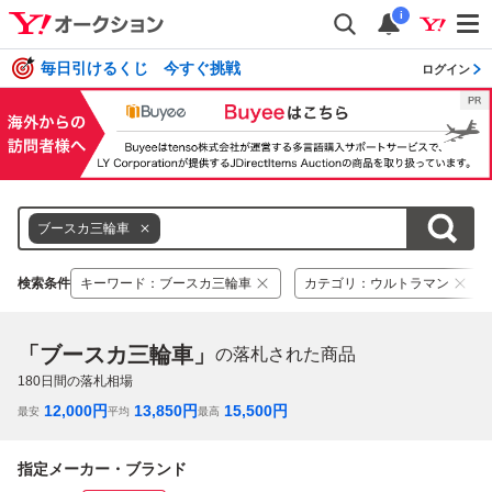
i
毎日引けるくじ 今すぐ挑戦
ログイン
ブースカ三輪車
検索条件
キーワード
：
ブースカ三輪車
カテゴリ
：
ウルトラマン
「ブースカ三輪車」
の落札された商品
180
日間の落札相場
12,000
円
13,850
円
15,500
円
最安
平均
最高
指定メーカー・ブランド