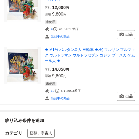
12,000
落札
円
9,800
開始
円
未使用
4
4/3 20:17
終了
出品
出品中の商品
★ M1号 バルタン星人 三輪車 ★検) マルサン ブルマァ
ク ウルトラマン ウルトラセブン ゴジラ ブースカ ケム
ール人 ★
14,050
落札
円
9,800
開始
円
未使用
10
4/1 20:16
終了
出品
出品中の商品
絞り込み条件を追加
カテゴリ
怪獣、宇宙人