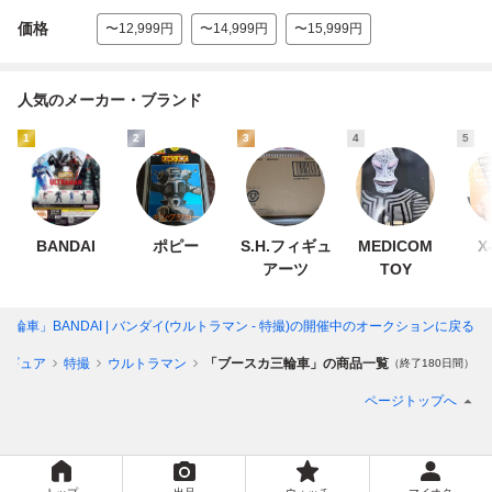
価格
〜12,999円
〜14,999円
〜15,999円
人気のメーカー・ブランド
1
2
3
4
5
BANDAI
ポピー
S.H.フィギュ
MEDICOM
X
アーツ
TOY
輪車」BANDAI | バンダイ(ウルトラマン - 特撮)
の開催中のオークションに戻る
ィギュア
特撮
ウルトラマン
「ブースカ三輪車」の商品一覧
（終了180日間）
ページトップへ