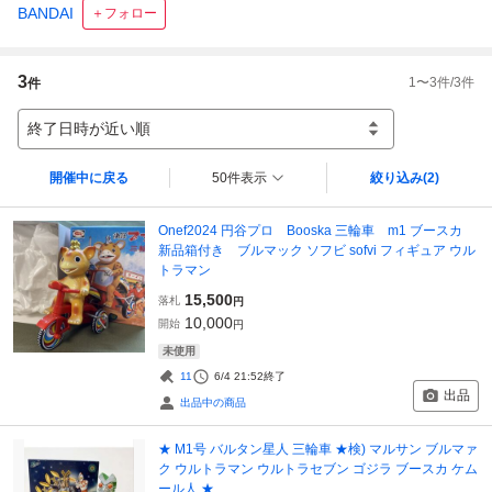
BANDAI
＋フォロー
3
1
〜
3
件/
3
件
件
終了日時が近い順
開催中に戻る
50件表示
絞り込み
(2)
Onef2024 円谷プロ Booska 三輪車 m1 ブースカ
新品箱付き ブルマック ソフビ sofvi フィギュア ウル
トラマン
15,500
落札
円
10,000
開始
円
未使用
11
6/4 21:52
終了
出品
出品中の商品
★ M1号 バルタン星人 三輪車 ★検) マルサン ブルマァ
ク ウルトラマン ウルトラセブン ゴジラ ブースカ ケム
ール人 ★