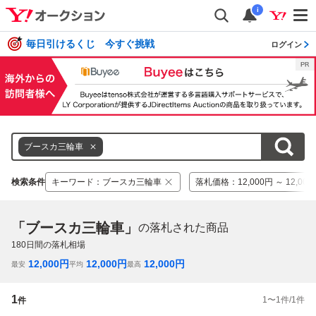
i
毎日引けるくじ 今すぐ挑戦
ログイン
ブースカ三輪車
検索条件
キーワード
：
ブースカ三輪車
落札価格
：
12,000円 ～ 12,00
「ブースカ三輪車」
の落札された商品
180
日間の落札相場
12,000
円
12,000
円
12,000
円
最安
平均
最高
1
1
〜
1
件/
1
件
件