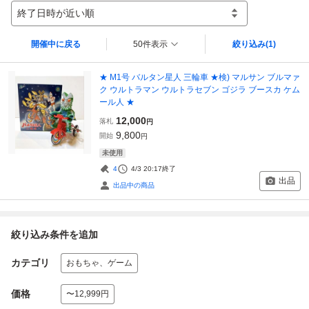
終了日時が近い順
開催中に戻る
50件表示
絞り込み
(1)
★ M1号 バルタン星人 三輪車 ★検) マルサン ブルマァ
ク ウルトラマン ウルトラセブン ゴジラ ブースカ ケム
ール人 ★
12,000
落札
円
9,800
開始
円
未使用
4
4/3 20:17
終了
出品
出品中の商品
絞り込み条件を追加
カテゴリ
おもちゃ、ゲーム
価格
〜12,999円