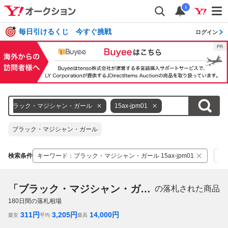
i
毎日引けるくじ 今すぐ挑戦
ログイン
ブラック・マジシャン・ガール
15ax-jpm01
ブラック・マジシャン・ガール
検索条件
キーワード
：
ブラック・マジシャン・ガール 15ax-jpm01
カ
「ブラック・マジシャン・ガール 15ax-jpm01」
の落札された商品
180
日間の落札相場
311
円
3,205
円
14,000
円
最安
平均
最高