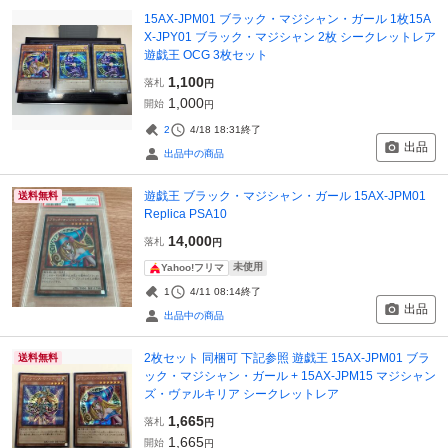
15AX-JPM01 ブラック・マジシャン・ガール 1枚15A
X-JPY01 ブラック・マジシャン 2枚 シークレットレア
遊戯王 OCG 3枚セット
1,100
落札
円
1,000
開始
円
2
4/18 18:31
終了
出品
出品中の商品
遊戯王 ブラック・マジシャン・ガール 15AX-JPM01
送料無料
Replica PSA10
14,000
落札
円
未使用
Yahoo!フリマ
1
4/11 08:14
終了
出品
出品中の商品
2枚セット 同梱可 下記参照 遊戯王 15AX-JPM01 ブラ
送料無料
ック・マジシャン・ガール + 15AX-JPM15 マジシャン
ズ・ヴァルキリア シークレットレア
1,665
落札
円
1,665
開始
円