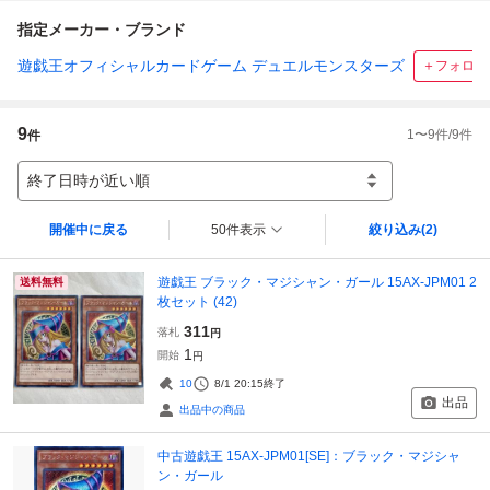
指定メーカー・ブランド
遊戯王オフィシャルカードゲーム デュエルモンスターズ
＋フォロー
9
1
〜
9
件/
9
件
件
終了日時が近い順
開催中に戻る
50件表示
絞り込み
(2)
遊戯王 ブラック・マジシャン・ガール 15AX-JPM01 2
送料無料
枚セット (42)
311
落札
円
1
開始
円
10
8/1 20:15
終了
出品
出品中の商品
中古遊戯王 15AX-JPM01[SE]：ブラック・マジシャ
ン・ガール