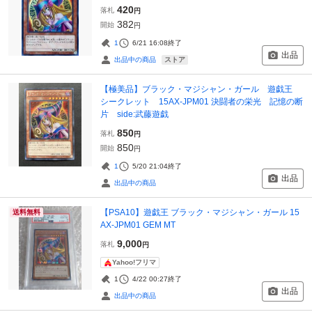
420
落札
円
382
開始
円
1
6/21 16:08
終了
出品
ストア
出品中の商品
【極美品】ブラック・マジシャン・ガール 遊戯王
シークレット 15AX-JPM01 決闘者の栄光 記憶の断
片 side:武藤遊戯
850
落札
円
850
開始
円
1
5/20 21:04
終了
出品
出品中の商品
【PSA10】遊戯王 ブラック・マジシャン・ガール 15
送料無料
AX-JPM01 GEM MT
9,000
落札
円
Yahoo!フリマ
1
4/22 00:27
終了
出品
出品中の商品