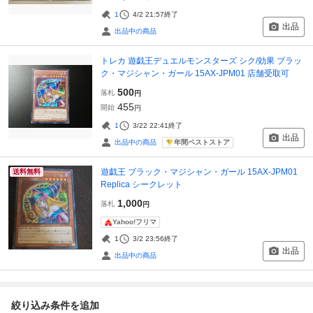
1
4/2 21:57
終了
出品
出品中の商品
トレカ 遊戯王デュエルモンスターズ シク/効果 ブラッ
ク・マジシャン・ガール 15AX-JPM01 店舗受取可
500
落札
円
455
開始
円
1
3/22 22:41
終了
出品
年間ベストストア
出品中の商品
遊戯王 ブラック・マジシャン・ガール 15AX-JPM01
送料無料
Replica シークレット
1,000
落札
円
Yahoo!フリマ
1
3/2 23:56
終了
出品
出品中の商品
絞り込み条件を追加