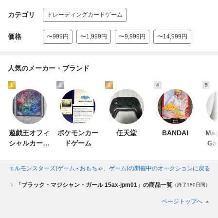
カテゴリ
トレーディングカードゲーム
価格
〜999円
〜1,999円
〜9,999円
〜14,999円
人気のメーカー・ブランド
1
2
3
4
5
遊戯王オフィ
ポケモンカー
任天堂
BANDAI
Mag
シャルカード
ドゲーム
Ga
ゲーム デュエ
ルモンスター
ードゲーム デュエルモンスターズ(ゲーム - おもちゃ、ゲーム)
の開催中のオークションに戻る
ズ
ーム
「ブラック・マジシャン・ガール 15ax-jpm01」の商品一覧
（終了180日間）
ページトップへ