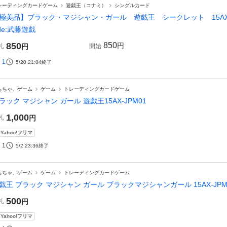
レーディングカードゲーム
遊戯王（コナミ）
シングルカード
極美品】ブラック・マジシャン・ガール 遊戯王 シークレット 15AX
ide:武藤遊戯
850
850
円
札
円
開始
1
5/20 21:04
終了
もちゃ、ゲーム
ゲーム
トレーディングカードゲーム
ラック マジシャン ガール 遊戯王15AX-JPM01
1,000
札
円
Yahoo!フリマ
1
5/2 23:36
終了
もちゃ、ゲーム
ゲーム
トレーディングカードゲーム
戯王 ブラック マジシャン ガール ブラックマジシャンガール 15AX-JPM01 
500
札
円
Yahoo!フリマ