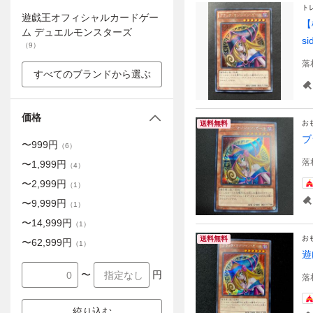
ト
遊戯王オフィシャルカードゲー
【
ム デュエルモンスターズ
s
（
9
）
落
すべてのブランドから選ぶ
価格
お
送料無料
ブ
〜
999
円
（
6
）
落
〜
1,999
円
（
4
）
〜
2,999
円
（
1
）
〜
9,999
円
（
1
）
〜
14,999
円
（
1
）
お
送料無料
〜
62,999
円
（
1
）
遊
〜
円
落
絞り込む