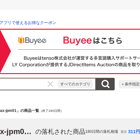
アプリで使えるお得なクーポン
すべてのカテゴリ
＋条件指定
x-jpm01」の商品一覧
（終了180日間）
「ブラック・マジシャン・ガール 15ax-jpm01」
の落札された商品
311
円
180
日間の落札相場
最安