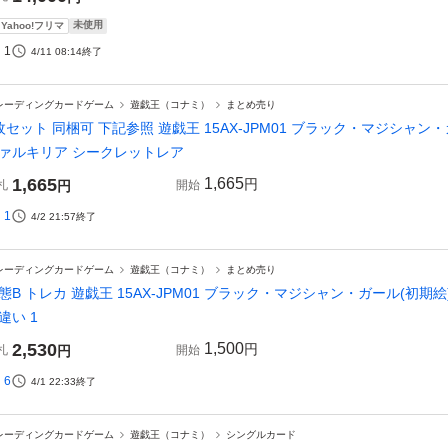
未使用
Yahoo!フリマ
1
4/11 08:14
終了
レーディングカードゲーム
遊戯王（コナミ）
まとめ売り
枚セット 同梱可 下記参照 遊戯王 15AX-JPM01 ブラック・マジシャン・ガ
ァルキリア シークレットレア
1,665
1,665
円
札
円
開始
1
4/2 21:57
終了
レーディングカードゲーム
遊戯王（コナミ）
まとめ売り
態B トレカ 遊戯王 15AX-JPM01 ブラック・マジシャン・ガール(初
違い 1
2,530
1,500
円
札
円
開始
6
4/1 22:33
終了
レーディングカードゲーム
遊戯王（コナミ）
シングルカード