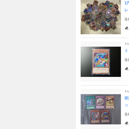
1
レ
落
ト
ト
落
ト
状
ッ
落