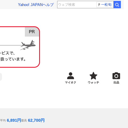
Yahoo! JAPAN
ヘルプ
一松旬
マイオク
ウォッチ
出品
6,891
円
62,700
円
平均
最高