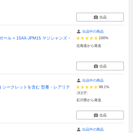
出品
出品中の商品
ール + 15AX-JPM15 マジシャンズ・
100%
北海道
から発送
出品
出品中の商品
期絵) シークレットを含む 型番・レアリテ
99.1%
ストア
石川県
から発送
出品
出品中の商品