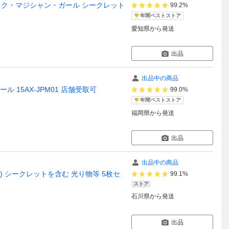
 ブラック・マジシャン・ガール シークレット
99.2%
年間ベストストア
愛知県
から発送
出品
出品中の商品
15AX-JPM01 店舗受取可
99.0%
年間ベストストア
福岡県
から発送
出品
出品中の商品
絵) シークレットを含む 光り物等 5枚セ
99.1%
ストア
石川県
から発送
出品