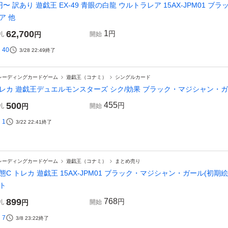
円〜 訳あり 遊戯王 EX-49 青眼の白龍 ウルトラレア 15AX-JPM01
ア 他
62,700
1
円
札
円
開始
40
3/28 22:49
終了
レーディングカードゲーム
遊戯王（コナミ）
シングルカード
レカ 遊戯王デュエルモンスターズ シク/効果 ブラック・マジシャン・ガール 
500
455
円
札
円
開始
1
3/22 22:41
終了
レーディングカードゲーム
遊戯王（コナミ）
まとめ売り
態C トレカ 遊戯王 15AX-JPM01 ブラック・マジシャン・ガール(初期
ト
899
768
円
札
円
開始
7
3/8 23:22
終了