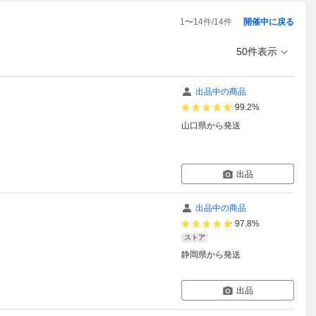
1
〜
14
件/
14
件
開催中に戻る
50件表示
出品中の商品
99.2%
山口県
から発送
出品
出品中の商品
97.8%
ストア
静岡県
から発送
出品