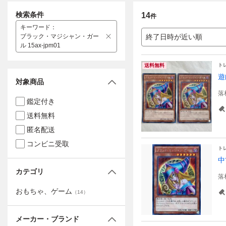
検索条件
14
件
キーワード
：
ブラック・マジシャン・ガー
終了日時が近い順
ル 15ax-jpm01
ト
送料無料
遊
対象商品
落
鑑定付き
送料無料
匿名配送
コンビニ受取
ト
中
カテゴリ
落
おもちゃ、ゲーム
（
14
）
メーカー・ブランド