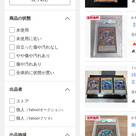
商品の状態
お
送料無料
【
未使用
落
未使用に近い
目立った傷や汚れなし
やや傷や汚れあり
傷や汚れあり
ト
全体的に状態が悪い
1
王
出品者
落
ストア
個人
（Yahoo!オークション）
個人
お
（Yahoo!フリマ）
送料無料
遊
出品地域
落