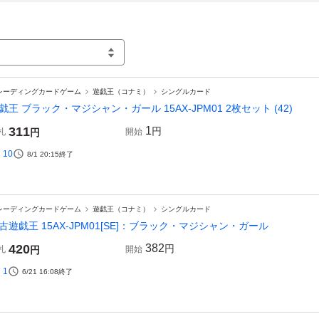
レーディングカードゲーム
遊戯王（コナミ）
シングルカード
戯王 ブラック・マジシャン・ガール 15AX-JPM01 2枚セット (42)
311
1
円
札
円
開始
10
8/1 20:15
終了
レーディングカードゲーム
遊戯王（コナミ）
シングルカード
古遊戯王 15AX-JPM01[SE]：ブラック・マジシャン・ガール
420
382
円
札
円
開始
1
6/21 16:08
終了