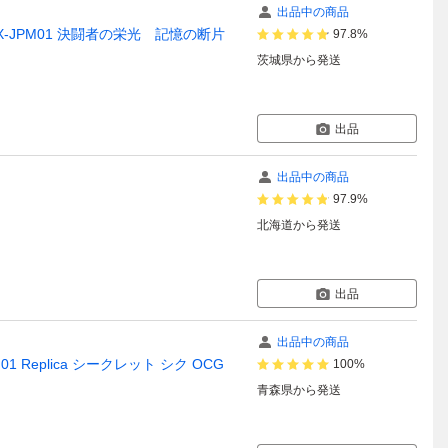
出品中の商品
-JPM01 決闘者の栄光 記憶の断片
97.8%
茨城県
から発送
出品
出品中の商品
97.9%
北海道
から発送
出品
出品中の商品
Replica シークレット シク OCG
100%
青森県
から発送