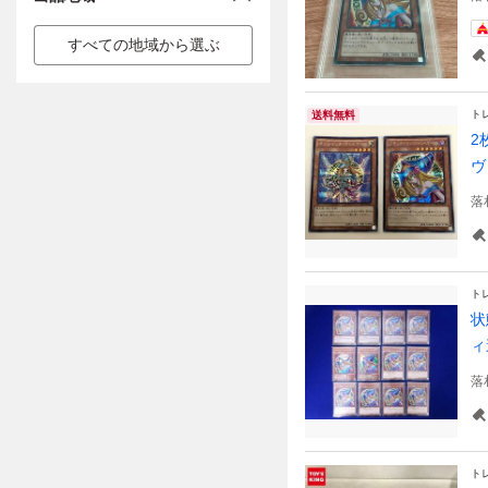
すべての地域から選ぶ
ト
送料無料
2
ヴ
落
ト
状
ィ
落
ト