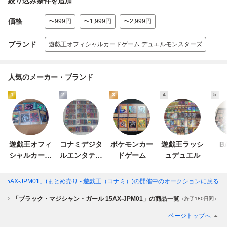
絞り込み条件を追加
価格
〜999円
〜1,999円
〜2,999円
ブランド
遊戯王オフィシャルカードゲーム デュエルモンスターズ
人気のメーカー・ブランド
1
2
3
4
5
遊戯王オフィ
コナミデジタ
ポケモンカー
遊戯王ラッシ
B
シャルカード
ルエンタテイ
ドゲーム
ュデュエル
ゲーム デュエ
ンメント
ルモンスター
AX-JPM01」(まとめ売り - 遊戯王（コナミ）)
の開催中のオークションに戻る
ズ
り
「ブラック・マジシャン・ガール 15AX-JPM01」の商品一覧
（終了180日間）
ページトップへ