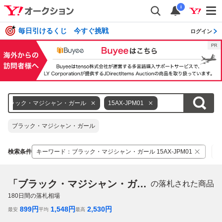
i
毎日引けるくじ 今すぐ挑戦
ログイン
ブラック・マジシャン・ガール
15AX-JPM01
ブラック・マジシャン・ガール
検索条件
キーワード
：
ブラック・マジシャン・ガール 15AX-JPM01
カ
「ブラック・マジシャン・ガール 15AX-JPM01」
の落札された商品
180
日間の落札相場
899
円
1,548
円
2,530
円
最安
平均
最高