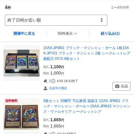
4
1
〜
4
件/
4
件
件
終了日時が近い順
開催中に戻る
50件表示
絞り込み
(1)
15AX-JPM01 ブラック・マジシャン・ガール 1枚15A
X-JPY01 ブラック・マジシャン 2枚 シークレットレア
遊戯王 OCG 3枚セット
1,100
落札
円
1,000
開始
円
2
4/18 18:31
終了
出品
出品中の商品
2枚セット 同梱可 下記参照 遊戯王 15AX-JPM01 ブラ
送料無料
ック・マジシャン・ガール + 15AX-JPM15 マジシャン
ズ・ヴァルキリア シークレットレア
1,665
落札
円
1,665
開始
円
1
4/2 21:57
終了