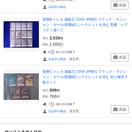
出品
出品中の商品
状態B トレカ 遊戯王 15AX-JPM01 ブラック・マジシ
ャン・ガール(初期絵) シークレットを含む 型番・レア
リティ違い 1
2,530
落札
円
1,500
開始
円
6
4/1 22:33
終了
出品
ストア
出品中の商品
状態C トレカ 遊戯王 15AX-JPM01 ブラック・マジシ
ャン・ガール(初期絵) シークレットを含む 光り物等 5
枚セット
899
落札
円
768
開始
円
7
3/8 23:22
終了
出品
ストア
出品中の商品