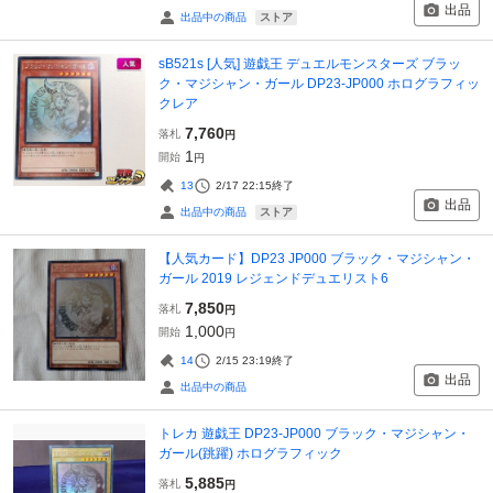
出品
ストア
出品中の商品
sB521s [人気] 遊戯王 デュエルモンスターズ ブラッ
ク・マジシャン・ガール DP23-JP000 ホログラフィッ
クレア
7,760
落札
円
1
開始
円
13
2/17 22:15
終了
出品
ストア
出品中の商品
【人気カード】DP23 JP000 ブラック・マジシャン・
ガール 2019 レジェンドデュエリスト6
7,850
落札
円
1,000
開始
円
14
2/15 23:19
終了
出品
出品中の商品
トレカ 遊戯王 DP23-JP000 ブラック・マジシャン・
ガール(跳躍) ホログラフィック
5,885
落札
円