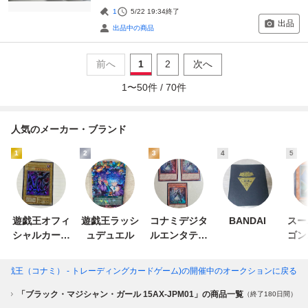
1
5/22 19:34
終了
出品
出品中の商品
前へ
1
2
次へ
1
〜
50
件 /
70
件
人気のメーカー・ブランド
1
2
3
4
5
遊戯王オフィ
遊戯王ラッシ
コナミデジタ
BANDAI
スー
シャルカード
ュデュエル
ルエンタテイ
ゴン
ゲーム デュエ
ンメント
ー
ルモンスター
」(遊戯王（コナミ） - トレーディングカードゲーム)
の開催中のオークションに戻る
ズ
）
「ブラック・マジシャン・ガール 15AX-JPM01」の商品一覧
（終了180日間）