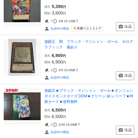
5,390
落札
円
3,600
開始
円
7
3/8 22:15
終了
出品
年間ベストストア
出品中の商品
遊戯王 闇 ブラック・マジシャン・ガール ホログ
ラフィック 傷あり
6,900
落札
円
6,900
開始
円
1
5/5 23:46
終了
出品
出品中の商品
遊戯王★ブラック・マジシャン・ガール★ダンジョン
送料無料
ダイスモンスターズ DDM★グリーン 緑 レリーフ★特
典カード★送料無料
6,500
落札
円
6,500
開始
円
1
2/28 18:09
終了
出品
出品中の商品