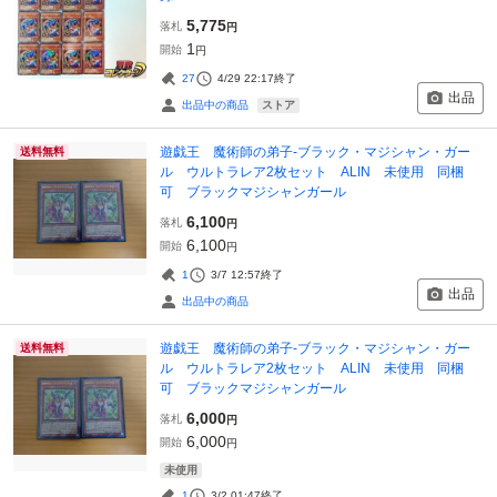
5,775
落札
円
1
開始
円
27
4/29 22:17
終了
出品
ストア
出品中の商品
遊戯王 魔術師の弟子-ブラック・マジシャン・ガー
送料無料
ル ウルトラレア2枚セット ALIN 未使用 同梱
可 ブラックマジシャンガール
6,100
落札
円
6,100
開始
円
1
3/7 12:57
終了
出品
出品中の商品
遊戯王 魔術師の弟子-ブラック・マジシャン・ガー
送料無料
ル ウルトラレア2枚セット ALIN 未使用 同梱
可 ブラックマジシャンガール
6,000
落札
円
6,000
開始
円
未使用
1
3/2 01:47
終了