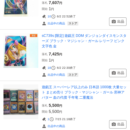
7,607
落札
円
1
開始
円
10
6/2 22:52
終了
出品
ストア
出品中の商品
sC739s [限定] 遊戯王 DDM ダンジョンダイスモンスタ
ーズ ブラック・マジシャン・ガール レリーフ ピンク
文字色 金
7,425
落札
円
1
開始
円
18
6/2 22:30
終了
出品
ストア
出品中の商品
遊戯王 スーパーレア以上のみ 日本語 1000枚 大量セッ
ト まとめ売り ブラック・マジシャン・ガール 邪神ア
バター 血の代償 千年竜 二重魔法
5,500
落札
円
5,500
開始
円
1
7/15 21:18
終了
出品
出品中の商品