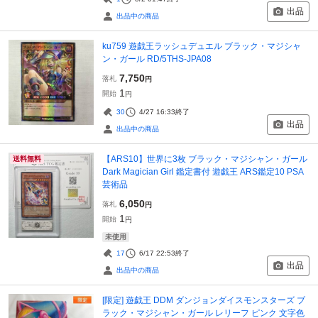
出品
出品中の商品
ku759 遊戯王ラッシュデュエル ブラック・マジシャ
ン・ガール RD/5THS-JPA08
7,750
落札
円
1
開始
円
30
4/27 16:33
終了
出品
出品中の商品
【ARS10】世界に3枚 ブラック・マジシャン・ガール
送料無料
Dark Magician Girl 鑑定書付 遊戯王 ARS鑑定10 PSA
芸術品
6,050
落札
円
1
開始
円
未使用
17
6/17 22:53
終了
出品
出品中の商品
[限定] 遊戯王 DDM ダンジョンダイスモンスターズ ブ
ラック・マジシャン・ガール レリーフ ピンク 文字色