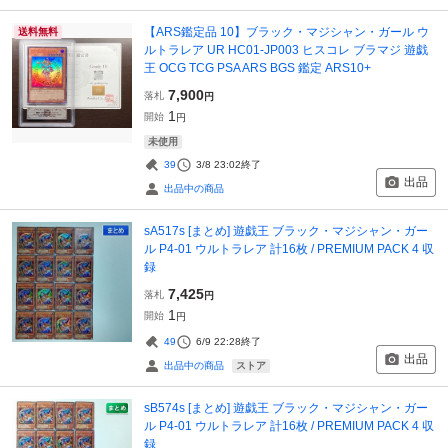
【ARS鑑定品 10】ブラック・マジシャン・ガール ウ
送料無料
ルトラレア UR HC01-JP003 ヒスコレ ブラマジ 遊戯
王 OCG TCG PSA ARS BGS 鑑定 ARS10+
7,900
落札
円
1
開始
円
未使用
39
3/8 23:02
終了
出品
出品中の商品
sA517s [まとめ] 遊戯王 ブラック・マジシャン・ガー
ル P4-01 ウルトラレア 計16枚 / PREMIUM PACK 4 収
録
7,425
落札
円
1
開始
円
49
6/9 22:28
終了
出品
ストア
出品中の商品
sB574s [まとめ] 遊戯王 ブラック・マジシャン・ガー
ル P4-01 ウルトラレア 計16枚 / PREMIUM PACK 4 収
録