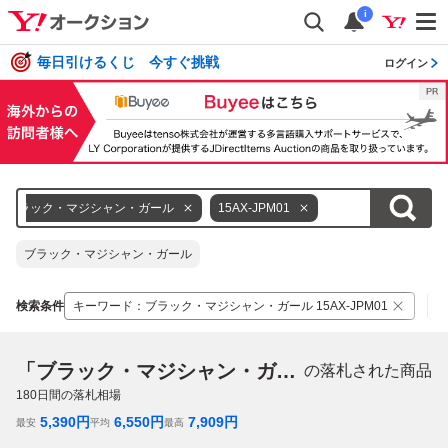
i
毎日引けるくじ 今すぐ挑戦
ログイン
ブラック・マジシャン・ガール
15AX-JPM01
ブラック・マジシャン・ガール
検索条件
キーワード
：
ブラック・マジシャン・ガール 15AX-JPM01
カ
「ブラック・マジシャン・ガール 15AX-JPM01」
の落札された商品
180
日間の落札相場
5,390
円
6,550
円
7,909
円
最安
平均
最高