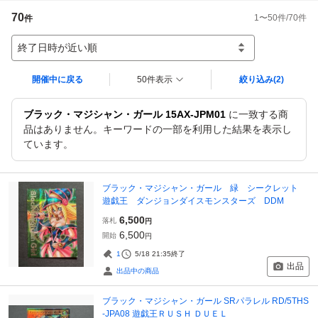
70
1
〜
50
件/
70
件
件
終了日時が近い順
開催中に戻る
50件表示
絞り込み
(2)
ブラック・マジシャン・ガール 15AX-JPM01
に一致する商
品はありません。キーワードの一部を利用した結果を表示し
ています。
ブラック・マジシャン・ガール 緑 シークレット
遊戯王 ダンジョンダイスモンスターズ DDM
6,500
落札
円
6,500
開始
円
1
5/18 21:35
終了
出品
出品中の商品
ブラック・マジシャン・ガール SRパラレル RD/5THS
-JPA08 遊戯王ＲＵＳＨ ＤＵＥＬ