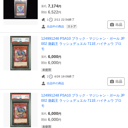
7,174
落札
円
6,522
開始
円
1
2/11 22:54
終了
出品
ストア
出品中の商品
124991246 PSA10 ブラック・マジシャン・ガール JP
002 遊戯王 ラッシュデュエル 711E ハイチュウ プロ
モ
6,000
落札
円
6,000
開始
円
未使用
2
4/26 19:08
終了
出品
出品中の商品
124991248 PSA10 ブラック・マジシャン・ガール JP
002 遊戯王 ラッシュデュエル 711E ハイチュウ プロ
モ
6,000
落札
円
6,000
開始
円
未使用