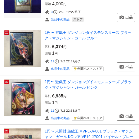
4,000
開始
円
3
2/20 22:27
終了
出品
ストア
出品中の商品
1円〜 遊戯王 ダンジョンダイスモンスターズ ブラッ
ク・マジシャン・ガール ブルー
6,374
落札
円
1
開始
円
11
7/2 22:37
終了
出品
年間ベストストア
出品中の商品
1円〜 遊戯王 ダンジョンダイスモンスターズ ブラッ
ク・マジシャン・ガール ピンク
6,935
落札
円
1
開始
円
11
7/2 22:33
終了
出品
年間ベストストア
出品中の商品
1円〜 未開封 遊戯王 MVPL-JP001 ブラック・マジシ
ャン・ガール KCレア VF19-JP001 バイナル・ブレー