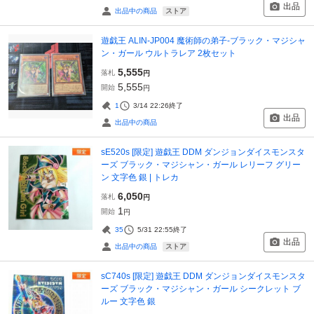
出品
ストア
出品中の商品
遊戯王 ALIN-JP004 魔術師の弟子-ブラック・マジシャ
ン・ガール ウルトラレア 2枚セット
5,555
落札
円
5,555
開始
円
1
3/14 22:26
終了
出品
出品中の商品
sE520s [限定] 遊戯王 DDM ダンジョンダイスモンスタ
ーズ ブラック・マジシャン・ガール レリーフ グリー
ン 文字色 銀 | トレカ
6,050
落札
円
1
開始
円
35
5/31 22:55
終了
出品
ストア
出品中の商品
sC740s [限定] 遊戯王 DDM ダンジョンダイスモンスタ
ーズ ブラック・マジシャン・ガール シークレット ブ
ルー 文字色 銀