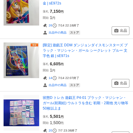
金 | sE972s
7,150
落札
円
1
開始
円
26
7/14 22:18
終了
出品
ストア
出品中の商品
[限定] 遊戯王 DDM ダンジョンダイスモンスターズ ブ
ラック・マジシャン・ガール シークレット ブルー 文
字色 銀 | sE971s
6,605
落札
円
1
開始
円
14
7/14 22:07
終了
出品
ストア
出品中の商品
状態D トレカ 遊戯王 P4-01 ブラック・マジシャン・
ガール(初期絵) ウルトラを含む 初期・2期他 光り物等
50枚以上ま
5,501
落札
円
1,500
開始
円
20
7/7 23:38
終了