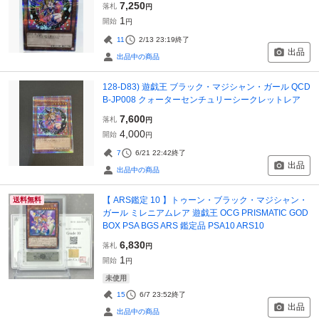
7,250
落札
円
1
開始
円
11
2/13 23:19
終了
出品
出品中の商品
128-D83) 遊戯王 ブラック・マジシャン・ガール QCD
B-JP008 クォーターセンチュリーシークレットレア
7,600
落札
円
4,000
開始
円
7
6/21 22:42
終了
出品
出品中の商品
【 ARS鑑定 10 】トゥーン・ブラック・マジシャン・
送料無料
ガール ミレニアムレア 遊戯王 OCG PRISMATIC GOD
BOX PSA BGS ARS 鑑定品 PSA10 ARS10
6,830
落札
円
1
開始
円
未使用
15
6/7 23:52
終了
出品
出品中の商品