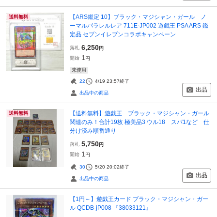
【ARS鑑定 10】ブラック・マジシャン・ガール ノ
送料無料
ーマルパラレルレア 711E-JP002 遊戯王 PSA ARS 鑑
定品 セブンイレブンコラボキャンペーン
6,250
落札
円
1
開始
円
未使用
22
4/19 23:57
終了
出品
出品中の商品
【送料無料】遊戯王 ブラック・マジシャン・ガール
送料無料
関連のみ！合計19枚 極美品3 ウル18 スパ1など 仕
分け済み順番通り
5,750
落札
円
1
開始
円
30
5/20 20:02
終了
出品
出品中の商品
【1円～】遊戯王カード ブラック・マジシャン・ガー
ル QCDB-jP008 『38033121』