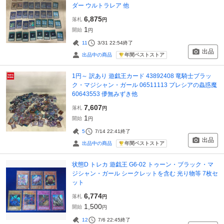
ダー ウルトラレア 他
6,875
落札
円
1
開始
円
11
3/31 22:54
終了
出品
年間ベストストア
出品中の商品
1円～ 訳あり 遊戯王カード 43892408 竜騎士ブラッ
ク・マジシャン・ガール 06511113 プレシアの蟲惑魔
60643553 儚無みずき他
7,607
落札
円
1
開始
円
5
7/14 22:41
終了
出品
年間ベストストア
出品中の商品
状態D トレカ 遊戯王 G6-02 トゥーン・ブラック・マ
ジシャン・ガール シークレットを含む 光り物等 7枚セ
ット
6,774
落札
円
1,500
開始
円
12
7/6 22:45
終了