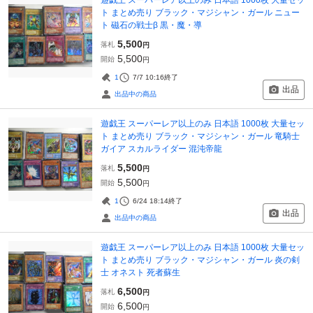
ト まとめ売り ブラック・マジシャン・ガール ニュー
ト 磁石の戦士β 黒・魔・導
5,500
落札
円
5,500
開始
円
1
7/7 10:16
終了
出品
出品中の商品
遊戯王 スーパーレア以上のみ 日本語 1000枚 大量セッ
ト まとめ売り ブラック・マジシャン・ガール 竜騎士
ガイア スカルライダー 混沌帝龍
5,500
落札
円
5,500
開始
円
1
6/24 18:14
終了
出品
出品中の商品
遊戯王 スーパーレア以上のみ 日本語 1000枚 大量セッ
ト まとめ売り ブラック・マジシャン・ガール 炎の剣
士 オネスト 死者蘇生
6,500
落札
円
6,500
開始
円