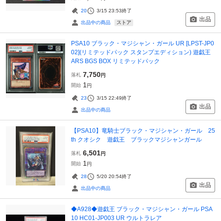
20
3/15 23:53
終了
出品
ストア
出品中の商品
PSA10 ブラック・マジシャン・ガール UR [LPST-JP0
02](リミテッドパック スタンプエディション) 遊戯王
ARS BGS BOX リミテッドパック
7,750
落札
円
1
開始
円
23
3/15 22:49
終了
出品
出品中の商品
【PSA10】竜騎士ブラック・マジシャン・ガール 25
th クオシク 遊戯王 ブラックマジシャンガール
6,501
落札
円
1
開始
円
28
5/20 20:54
終了
出品
出品中の商品
◆A928◆遊戯王 ブラック・マジシャン・ガール PSA
10 HC01-JP003 UR ウルトラレア