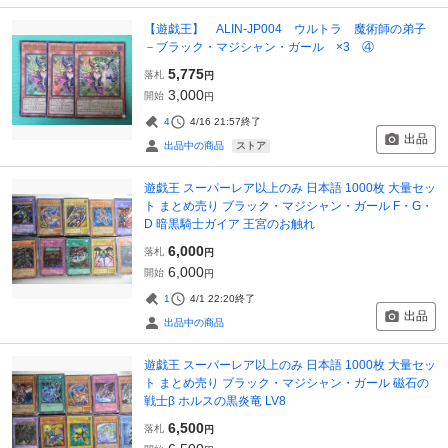
【遊戯王】 ALIN-JP004 ウルトラ 魔術師の弟子
－ブラック・マジシャン・ガール ×3 ④
5,775
落札
円
3,000
開始
円
4
4/16 21:57
終了
出品
ストア
出品中の商品
遊戯王 スーパーレア以上のみ 日本語 1000枚 大量セッ
ト まとめ売り ブラック・マジシャン・ガール F・G・
D 暗黒騎士ガイア 王宮のお触れ
6,000
落札
円
6,000
開始
円
1
4/1 22:20
終了
出品
出品中の商品
遊戯王 スーパーレア以上のみ 日本語 1000枚 大量セッ
ト まとめ売り ブラック・マジシャン・ガール 磁石の
戦士β ホルスの黒炎竜 LV8
6,500
落札
円