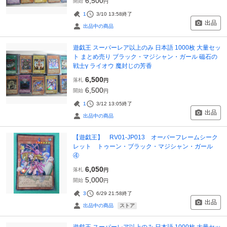
6,500
開始
円
1
3/10 13:58
終了
出品
出品中の商品
遊戯王 スーパーレア以上のみ 日本語 1000枚 大量セッ
ト まとめ売り ブラック・マジシャン・ガール 磁石の
戦士γ ライオウ 魔封じの芳香
6,500
落札
円
6,500
開始
円
1
3/12 13:05
終了
出品
出品中の商品
【遊戯王】 RV01-JP013 オーバーフレームシーク
レット トゥーン・ブラック・マジシャン・ガール
④
6,050
落札
円
5,000
開始
円
3
6/29 21:58
終了
出品
ストア
出品中の商品
遊戯王 スーパーレア以上のみ 日本語 1000枚 大量セッ