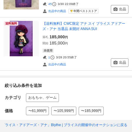
45
3/30 22:09
終了
出品
年間ベストストア
出品中の商品
【送料無料】CWC限定 アナ スイ ブライス アドアー
送料無料
ズ・アナ 当選品 未開封 ANNA SUI
185,000
落札
円
185,000
開始
円
未使用
1
3/28 20:55
終了
出品
出品中の商品
絞り込み条件を追加
カテゴリ
おもちゃ、ゲーム
価格
〜61,999円
〜105,999円
〜185,999円
「ブライス・アドアーズ・アナ」Blythe | ブライス
の開催中のオークションに戻る