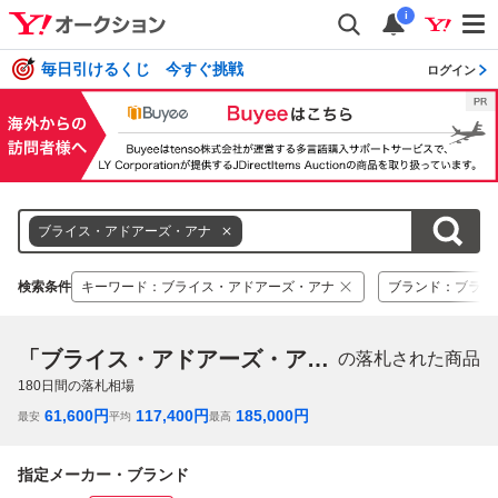
i
毎日引けるくじ 今すぐ挑戦
ログイン
ブライス・アドアーズ・アナ
検索条件
キーワード
：
ブライス・アドアーズ・アナ
ブランド
：
ブライ
「ブライス・アドアーズ・アナ」
の落札された商品
180
日間の落札相場
61,600
円
117,400
円
185,000
円
最安
平均
最高
指定メーカー・ブランド