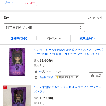
ブライス
＋フォロー
3
1
〜
3
件/
3
件
件
終了日時が近い順
開催中に戻る
50件表示
絞り込み
(1)
タカラトミー ANNASUI コラボ ブライス・アドアーズ
アナ Blythe 人形 箱有り ◆おたからや【x-C19515】
61,600
落札
円
1
開始
円
30
4/22 21:50
終了
出品
年間ベストストア
出品中の商品
1円〜 未開封 タカラトミー Blythe ブライス アドアー
ズ・アナ
105,600
落札
円
1
開始
円