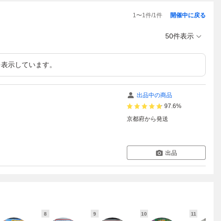
1
〜
1
件/
1
件
開催中に戻る
50件表示
を表示しています。
出品中の商品
97.6%
京都府
から発送
出品
8
9
10
11