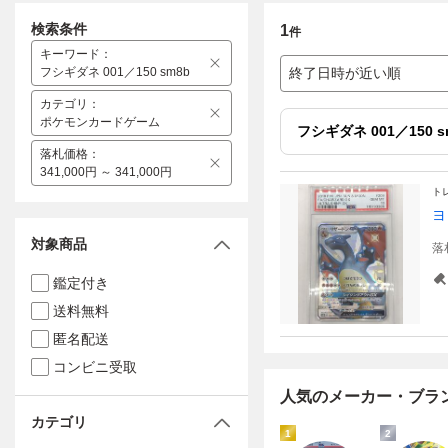
検索条件
1
件
キーワード
：
フシギダネ 001／150 sm8b
終了日時が近い順
カテゴリ
：
ポケモンカードゲーム
フシギダネ 001／150 s
落札価格
：
341,000円 ～ 341,000円
ト
ヨ
対象商品
落
鑑定付き
送料無料
匿名配送
コンビニ受取
人気のメーカー・ブラ
カテゴリ
1
2