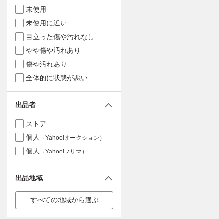
未使用
未使用に近い
目立った傷や汚れなし
やや傷や汚れあり
傷や汚れあり
全体的に状態が悪い
出品者
ストア
個人
（Yahoo!オークション）
個人
（Yahoo!フリマ）
出品地域
すべての地域から選ぶ