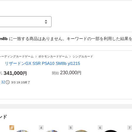
m8b
に一致する商品はありません。キーワードの一部を利用した結果
レーディングカードゲーム
ポケモンカードゲーム
シングルカード
 リザードンGX SSR PSA10 SM8b yl1215
341,000
230,000
円
札
円
開始
32
3/3 19:10
終了
ンド
3
4
5
6
7