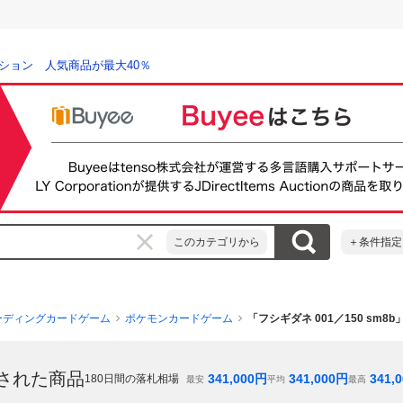
ション 人気商品が最大40％
このカテゴリから
＋条件指定
ーディングカードゲーム
ポケモンカードゲーム
「フシギダネ 001／150 sm8
された商品
341,000
円
341,000
円
341,
180
日間の落札相場
最安
平均
最高