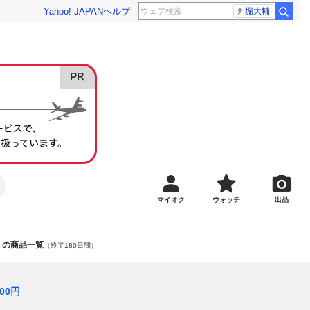
Yahoo! JAPAN
ヘルプ
堀大輔
マイオク
ウォッチ
出品
b」の商品一覧
（終了180日間）
000
円