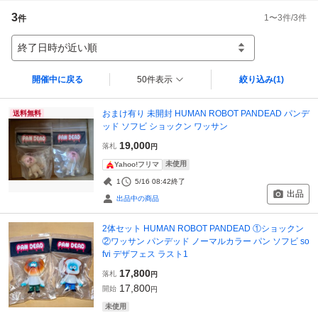
3
1
〜
3
件/
3
件
件
終了日時が近い順
開催中に戻る
50件表示
絞り込み
(1)
おまけ有り 未開封 HUMAN ROBOT PANDEAD パンデ
送料無料
ッド ソフビ ショックン ワッサン
19,000
落札
円
未使用
Yahoo!フリマ
1
5/16 08:42
終了
出品
出品中の商品
2体セット HUMAN ROBOT PANDEAD ①ショックン
②ワッサン パンデッド ノーマルカラー パン ソフビ so
fvi デザフェス ラスト1
17,800
落札
円
17,800
開始
円
未使用