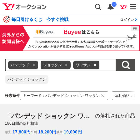
i
毎日引けるくじ 今すぐ挑戦
ログイン
パンデッド
ショックン
ワッサン
パンデッド ショックン
検索条件
キーワード
：
パンデッド ショックン ワッサン
落札価格
：
14,
「パンデッド ショックン ワッサン」
の落札された商品
180
日間の落札相場
17,800
円
18,200
円
19,000
円
最安
平均
最高