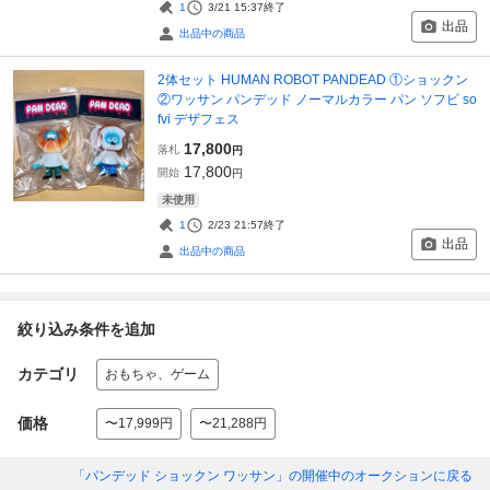
1
3/21 15:37
終了
出品
出品中の商品
2体セット HUMAN ROBOT PANDEAD ①ショックン
②ワッサン パンデッド ノーマルカラー パン ソフビ so
fvi デザフェス
17,800
落札
円
17,800
開始
円
未使用
1
2/23 21:57
終了
出品
出品中の商品
絞り込み条件を追加
カテゴリ
おもちゃ、ゲーム
価格
〜17,999円
〜21,288円
「パンデッド ショックン ワッサン」
の開催中のオークションに戻る