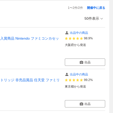
1
〜
2
件/
2
件
開催中に戻る
50件表示
出品中の商品
賞商品 Nintendo ファミコンカセッ
98.9%
大阪府
から発送
出品
出品中の商品
ドカートリッジ 非売品賞品 任天堂 ファミリ
99.2%
東京都
から発送
出品