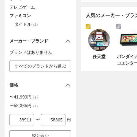
テレビゲーム
人気のメーカー・ブラ
ファミコン
タイトル
（
2
）
1
2
メーカー・ブランド
ブランドはありません
任天堂
バンダイ
コエンタ
すべてのブランドから選ぶ
インメン
価格
〜
41,999
円
（
1
）
〜
58,365
円
（
1
）
〜
円
絞り込む