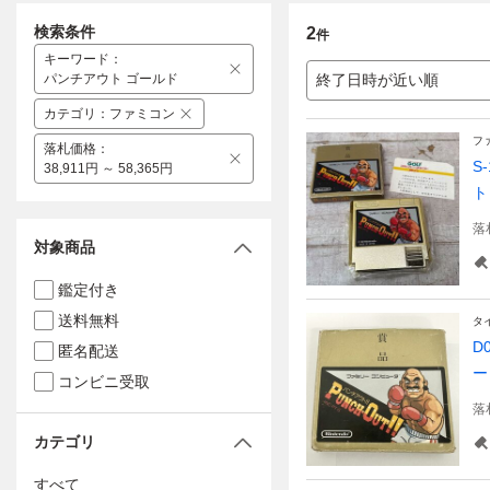
検索条件
2
件
キーワード
：
パンチアウト ゴールド
終了日時が近い順
カテゴリ
：
ファミコン
フ
落札価格
：
S
38,911円 ～ 58,365円
ト
落
対象商品
鑑定付き
送料無料
タ
D
匿名配送
ー
コンビニ受取
落
カテゴリ
すべて