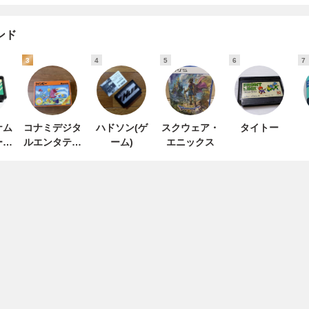
ンド
3
4
5
6
7
ナム
コナミデジタ
ハドソン(ゲ
スクウェア・
タイトー
ーテ
ルエンタテイ
ーム)
エニックス
ト
ンメント