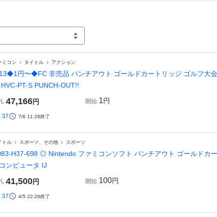
ァミコン
タイトル
アクション
-13◆1円〜◆FC 非売品 パンチアウト ゴールドカートリッジ ゴルフ大会入
 HVC-PT-S PUNCH-OUT!!
47,166
1
円
札
円
開始
37
7/6 11:28
終了
イトル
スポーツ、その他
スポーツ
083-H37-698 ◎ Nintendo ファミコンソフト パンチアウト ゴール
コンピュータ IJ
41,500
100
円
札
円
開始
37
4/5 22:28
終了