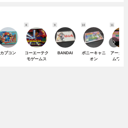
8
9
10
11
カプコン
コーエーテク
BANDAI
ポニーキャニ
アークシ
モゲームス
オン
ムワー