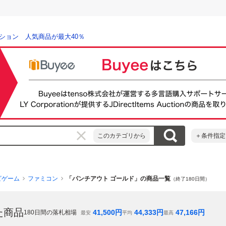
ション 人気商品が最大40％
このカテゴリから
＋条件指定
ビゲーム
ファミコン
「パンチアウト ゴールド」の商品一覧
（終了180日間）
た商品
41,500
円
44,333
円
47,166
円
180
日間の落札相場
最安
平均
最高