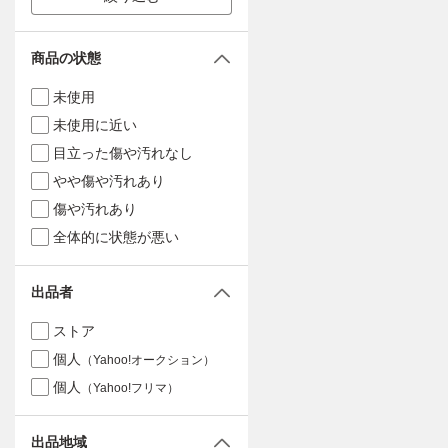
商品の状態
未使用
未使用に近い
目立った傷や汚れなし
やや傷や汚れあり
傷や汚れあり
全体的に状態が悪い
出品者
ストア
個人
（Yahoo!オークション）
個人
（Yahoo!フリマ）
出品地域