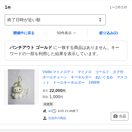
1
1
〜
1
件/
1
件
件
終了日時が近い順
開催中に戻る
50件表示
絞り込み
(2)
パンチアウト ゴールド
に一致する商品はありません。キー
ワードの一部を利用した結果を表示しています。
Vivitix マイメロディ マイメロ ゴールド タグ付
ボールチェーン キーホルダー ぬいぐるみ マスコ
ット ドールキーホルダー 1998年
22,000
落札
円
1,000
開始
円
未使用
40
4/25 21:46
終了
出品
出品中の商品