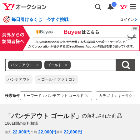
i
毎日引けるくじ 今すぐ挑戦
ログイン
パンチアウト
ゴールド
パンチアウト
ゴールド ファミコン
検索条件
キーワード
：
パンチアウト ゴールド
カテゴリ
：
キャラクター
「パンチアウト ゴールド」
の落札された商品
180
日間の落札相場
22,000
円
22,000
円
22,000
円
最安
平均
最高