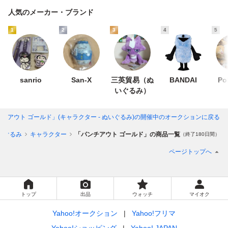
人気のメーカー・ブランド
1
2
3
4
5
sanrio
San-X
三英貿易（ぬ
BANDAI
Po
いぐるみ）
チアウト ゴールド」(キャラクター - ぬいぐるみ)
の開催中のオークションに戻る
いぐるみ
キャラクター
「パンチアウト ゴールド」の商品一覧
（終了180日間）
ページトップへ
トップ
出品
ウォッチ
マイオク
Yahoo!オークション
Yahoo!フリマ
Yahoo!ショッピング
Yahoo! JAPAN