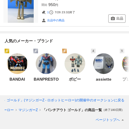
950
開始
円
1
7/26 23:32
終了
出品
出品中の商品
人気のメーカー・ブランド
1
2
3
4
5
BANDAI
BANPRESTO
ポピー
assiette
プ
ト ゴールド」(マジンガーZ - ロボットヒーロー)
の開催中のオークションに戻る
ヒーロー
マジンガーZ
「パンチアウト ゴールド」の商品一覧
（終了180日間）
ページトップへ