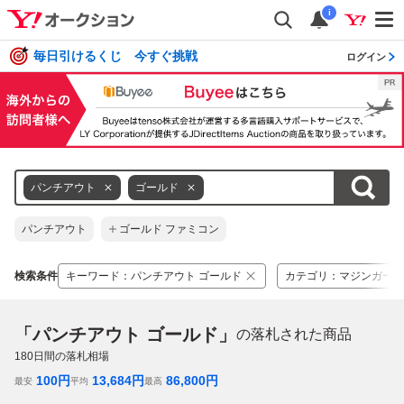
i
毎日引けるくじ 今すぐ挑戦
ログイン
パンチアウト
ゴールド
パンチアウト
ゴールド ファミコン
検索条件
キーワード
：
パンチアウト ゴールド
カテゴリ
：
マジンガーZ
「パンチアウト ゴールド」
の落札された商品
180
日間の落札相場
100
円
13,684
円
86,800
円
最安
平均
最高