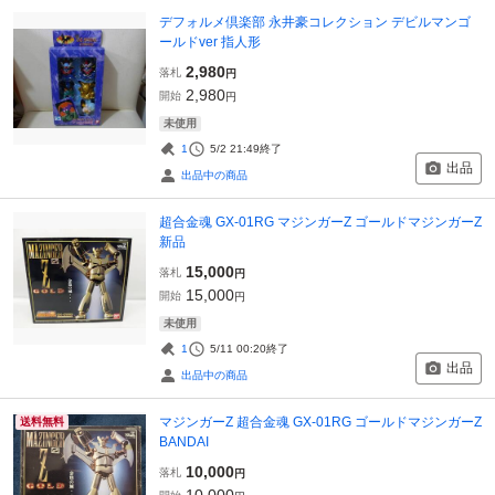
デフォルメ倶楽部 永井豪コレクション デビルマンゴ
ールドver 指人形
2,980
落札
円
2,980
開始
円
未使用
1
5/2 21:49
終了
出品
出品中の商品
超合金魂 GX-01RG マジンガーZ ゴールドマジンガーZ
新品
15,000
落札
円
15,000
開始
円
未使用
1
5/11 00:20
終了
出品
出品中の商品
マジンガーZ 超合金魂 GX-01RG ゴールドマジンガーZ
送料無料
BANDAI
10,000
落札
円
10,000