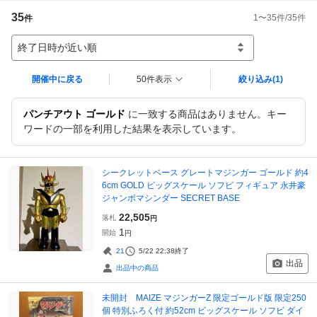
35
1
〜
35
件/
35
件
件
終了日時が近い順
開催中に戻る
50件表示
絞り込み
(1)
パンチアウト ゴールド
に一致する商品はありません。キー
ワードの一部を利用した結果を表示しています。
シークレットベース グレートマジンガー ゴールド 約4
6cm GOLD ビッグスケール ソフビ フィギュア 永井豪
ジャンボマシンダー SECRET BASE
22,505
落札
円
1
開始
円
21
5/22 22:38
終了
出品
出品中の商品
未開封 MAIZE マジンガーZ 限定ゴールド版 限定250
個 特別ふろく付 約52cm ビッグスケール ソフビ ダイ