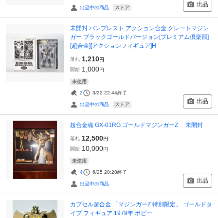
出品
ストア
出品中の商品
未開封 バンプレスト アクション合金 グレートマジン
ガー ブラックゴールドバージョン[プレミアム倶楽部]
[超合金][アクションフィギュア]H
1,210
落札
円
1,000
開始
円
未使用
2
3/22 22:44
終了
出品
ストア
出品中の商品
超合金魂 GX-01RG ゴールドマジンガーZ 未開封
12,500
落札
円
10,000
開始
円
未使用
4
6/25 20:20
終了
出品
出品中の商品
カプセル超合金 「マジンガーZ 特別限定」 ゴールドタ
イプ フィギュア 1979年 ポピー