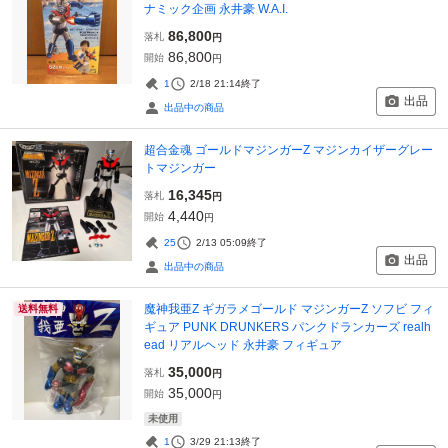
ナミック企画 永井豪 W.A.I.
86,800
落札
円
86,800
開始
円
1
2/18 21:14
終了
出品
出品中の商品
超合金魂 ゴールドマジンガーZ マジンカイザーグレー
トマジンガー
16,345
落札
円
4,440
開始
円
25
2/13 05:09
終了
出品
出品中の商品
魔神我亜Z ギガラメゴールド マジンガーZ ソフビ フィ
送料無料
ギュア PUNK DRUNKERS パンクドランカーズ realh
ead リアルヘッド 永井豪 フィギュア
35,000
落札
円
35,000
開始
円
未使用
1
3/29 21:13
終了