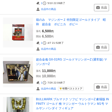
1
5/10 22:09
終了
出品
出品中の商品
箱のみ マジンガーＺ 特別限定ゴールドタイプ 昭
和 超合金 ポピニカ ポピー
6,500
落札
円
6,500
開始
円
1
4/7 21:52
終了
出品
出品中の商品
超合金魂 GX-01RG ゴールドマジンガーZ (通常版) マ
ジンガーZ
11,000
落札
円
10,000
開始
円
1
7/26 22:04
終了
出品
年間ベストストア
出品中の商品
BULLMARK ブルマァク ソフビ マジンガーZ 劇場版 IN
FINITY ゴールド 検 マジンガー ウルトラマン M1号 マ
ルサン バンダイ フィギュア