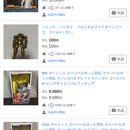
開始
円
1
3/7 21:29
終了
出品
出品中の商品
ジャンク バンダイ フルメタルファイターシリー
ズ ゴールドバロン
100
落札
円
100
開始
円
1
7/16 22:29
終了
出品
出品中の商品
tihn マーミット スーパーロボット烈伝 スーパーロボ
ット列伝 マジンガーZ グレートマジンガー ゴールドv
er ビッグサイズソフビフィギュア
9,580
落札
円
9,580
開始
円
1
5/29 12:42
終了
出品
出品中の商品
ioioo マーミット スーパーロボット烈伝 スーパーロボ
ット列伝 マジンガーZ グレートマジンガー ゴールドv