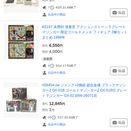
円
7
4/25 21:49
終了
出品
出品中の商品
K0197 未開封 浪曼堂 アクションストーン 3 グレート
マジンガー 限定ゴールドメッキ フィギュア 2種セット
まとめ 1998年
6,550
落札
円
4,000
開始
円
未使用
9
3/14 17:52
終了
出品
出品中の商品
n58454-oe ジャンク○3個組 超合金魂 ブラックマジン
ガーZ GX-01B ゴールドマジンガーZ GX-01RG グレー
トマジンガー GX-02 [066-260713]
12,845
落札
円
1
開始
円
29
7/17 22:42
終了
出品
出品中の商品