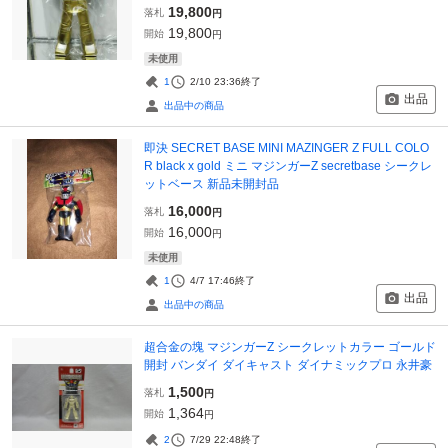
19,800
落札
円
19,800
開始
円
未使用
1
2/10 23:36
終了
出品
出品中の商品
即決 SECRET BASE MINI MAZINGER Z FULL COLO
R black x gold ミニ マジンガーZ secretbase シークレ
ットベース 新品未開封品
16,000
落札
円
16,000
開始
円
未使用
1
4/7 17:46
終了
出品
出品中の商品
超合金の塊 マジンガーZ シークレットカラー ゴールド
開封 バンダイ ダイキャスト ダイナミックプロ 永井豪
1,500
落札
円
1,364
開始
円
2
7/29 22:48
終了