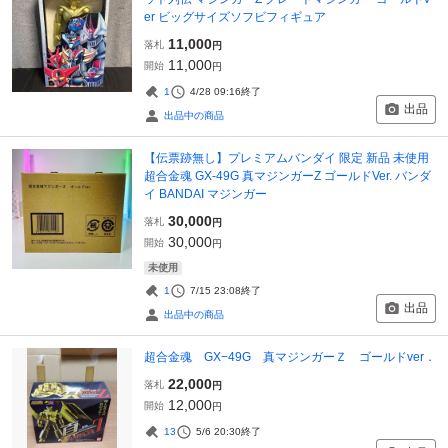
er ビッグサイズソフビフィギュア
11,000
落札
円
11,000
開始
円
1
4/28 09:16
終了
出品
出品中の商品
【伝票跡無し】プレミアムバンダイ 限定 新品 未使用
超合金魂 GX-49G 真マジンガーZ ゴールドVer. バンダ
イ BANDAI マジンガー
30,000
落札
円
30,000
開始
円
未使用
1
7/15 23:08
終了
出品
出品中の商品
超合金魂 GX−49G 真マジンガーＺ ゴールドver．
22,000
落札
円
12,000
開始
円
13
5/6 20:30
終了