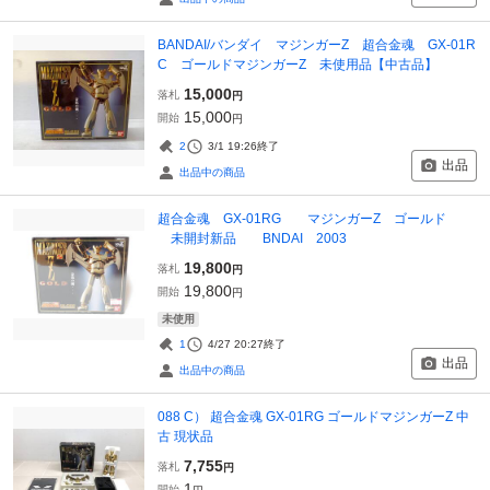
BANDAI/バンダイ マジンガーZ 超合金魂 GX-01R
C ゴールドマジンガーZ 未使用品【中古品】
15,000
落札
円
15,000
開始
円
2
3/1 19:26
終了
出品
出品中の商品
超合金魂 GX-01RG マジンガーZ ゴールド
未開封新品 BNDAI 2003
19,800
落札
円
19,800
開始
円
未使用
1
4/27 20:27
終了
出品
出品中の商品
088 C） 超合金魂 GX-01RG ゴールドマジンガーZ 中
古 現状品
7,755
落札
円
1
開始