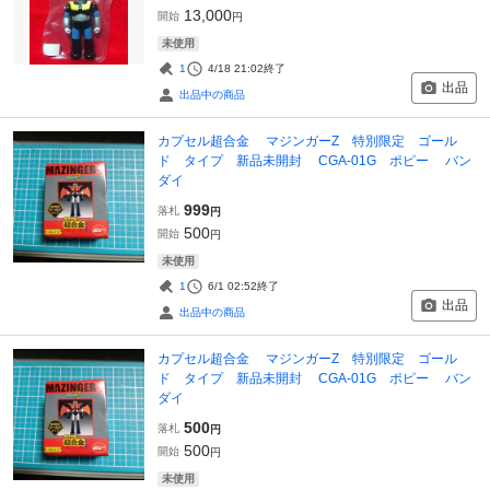
13,000
開始
円
未使用
1
4/18 21:02
終了
出品
出品中の商品
カプセル超合金 マジンガーZ 特別限定 ゴール
ド タイプ 新品未開封 CGA-01G ポピー バン
ダイ
999
落札
円
500
開始
円
未使用
1
6/1 02:52
終了
出品
出品中の商品
カプセル超合金 マジンガーZ 特別限定 ゴール
ド タイプ 新品未開封 CGA-01G ポピー バン
ダイ
500
落札
円
500
開始
円
未使用