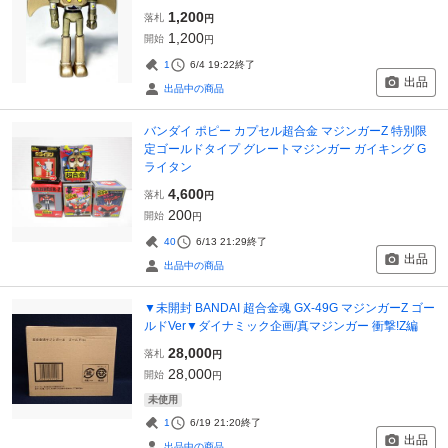
1,200
落札
円
1,200
開始
円
1
6/4 19:22
終了
出品
出品中の商品
バンダイ ポピー カプセル超合金 マジンガーZ 特別限
定ゴールドタイプ グレートマジンガー ガイキング G
ライタン
4,600
落札
円
200
開始
円
40
6/13 21:29
終了
出品
出品中の商品
▼未開封 BANDAI 超合金魂 GX-49G マジンガーZ ゴー
ルドVer▼ダイナミック企画/真マジンガー 衝撃!Z編
28,000
落札
円
28,000
開始
円
未使用
1
6/19 21:20
終了
出品
出品中の商品