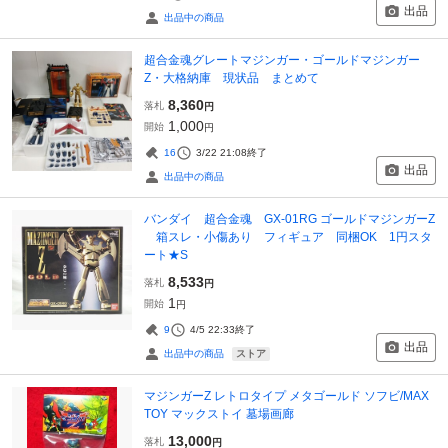
出品
出品中の商品
超合金魂グレートマジンガー・ゴールドマジンガー
Z・大格納庫 現状品 まとめて
8,360
落札
円
1,000
開始
円
16
3/22 21:08
終了
出品
出品中の商品
バンダイ 超合金魂 GX-01RG ゴールドマジンガーZ
箱スレ・小傷あり フィギュア 同梱OK 1円スタ
ート★S
8,533
落札
円
1
開始
円
9
4/5 22:33
終了
出品
ストア
出品中の商品
マジンガーZ レトロタイプ メタゴールド ソフビ/MAX
TOY マックストイ 墓場画廊
13,000
落札
円