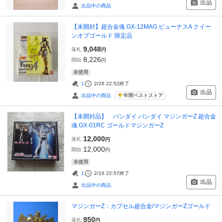
出品
出品中の商品
【未開封】超合金魂 GX-12MAG ビューナスA クイー
ンオブゴールド 限定品
9,048
落札
円
8,226
開始
円
未使用
1
2/26 22:52
終了
出品
年間ベストストア
出品中の商品
【未開封品】 バンダイ バンダイ マジンガーZ 超合金
魂 GX-01RC ゴールドマジンガーZ
12,000
落札
円
12,000
開始
円
未使用
1
2/16 22:57
終了
出品
出品中の商品
マジンガーZ：カプセル超合金/マジンガーZゴールド
950
落札
円