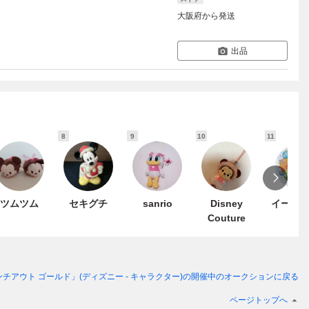
大阪府
から発送
出品
8
9
10
11
ツムツム
セキグチ
sanrio
Disney
イース
Couture
チアウト ゴールド」(ディズニー - キャラクター)
の開催中のオークションに戻る
ページトップへ