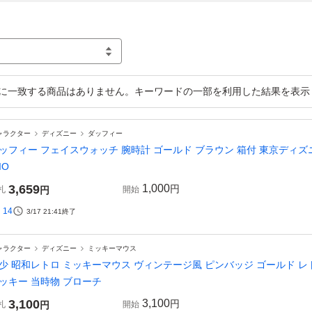
に一致する商品はありません。キーワードの一部を利用した結果を表示
ャラクター
ディズニー
ダッフィー
ッフィー フェイスウォッチ 腕時計 ゴールド ブラウン 箱付 東京ディズニー
IO
3,659
1,000
円
札
円
開始
14
3/17 21:41
終了
ャラクター
ディズニー
ミッキーマウス
少 昭和レトロ ミッキーマウス ヴィンテージ風 ピンバッジ ゴールド レトロ
ッキー 当時物 ブローチ
3,100
3,100
円
札
円
開始