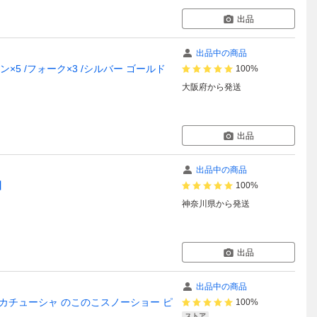
出品
出品中の商品
5 /フォーク×3 /シルバー ゴールド
100%
大阪府
から発送
出品
出品中の商品
】
100%
神奈川県
から発送
出品
出品中の商品
物カチューシャ のこのこスノーショー ピ
100%
ストア