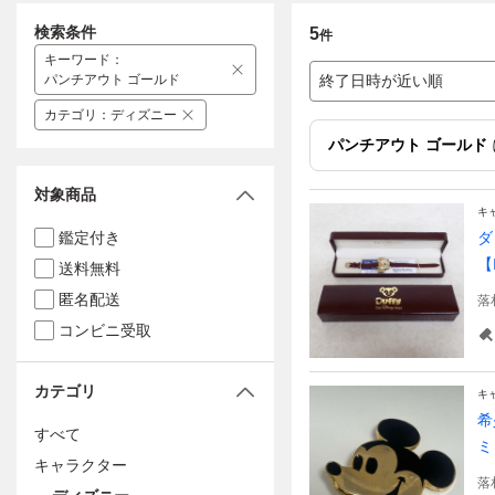
検索条件
5
件
キーワード
：
パンチアウト ゴールド
終了日時が近い順
カテゴリ
：
ディズニー
パンチアウト ゴールド
対象商品
キ
鑑定付き
ダ
【
送料無料
匿名配送
落
コンビニ受取
カテゴリ
キ
希
すべて
ミ
キャラクター
落