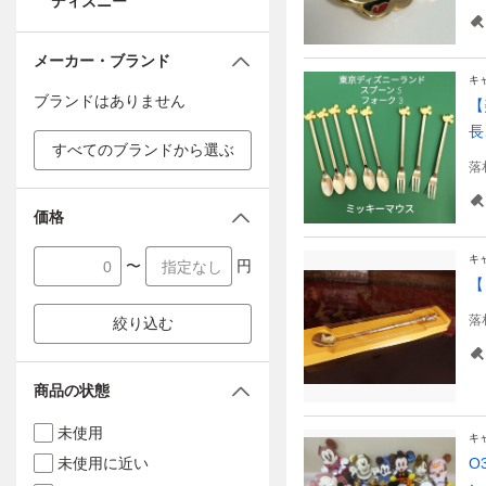
ディズニー
メーカー・ブランド
キ
ブランドはありません
【
長
すべてのブランドから選ぶ
落
価格
キ
〜
円
【
落
絞り込む
商品の状態
未使用
キ
未使用に近い
O