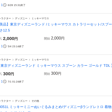
1
6/28 15:31
終了
ャラクター
ディズニー
ミッキーマウス
美品】東京ディズニーランド /ミッキーマウス カトラリーセット/スプーン×
さ12.5
2,000
2,000
円
札
円
開始
1
5/4 23:14
終了
ャラクター
ディズニー
ミッキーマウス
 東京ディズニーランド ミッキーマウス スプーン カラー ゴールド TDL 
300
300
円
札
円
開始
1
7/1 01:24
終了
ャラクター
ディズニー
その他
3051L ミッキーミニーぬいぐるみまとめ/ディズニーβランドレトロ 着