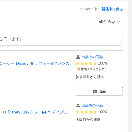
1
〜
5
件/
5
件
開催中に戻る
50件表示
しています。
出品中の商品
シー Disney ダッフィー&フレンズ
100%
年間ベストストア
神奈川県
から発送
出品
出品中の商品
 Disney コレクター向け ディズニー
100%
大阪府
から発送