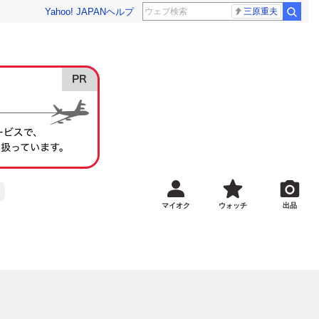
Yahoo! JAPAN
ヘルプ
三原重夫
マイオク
ウォッチ
出品