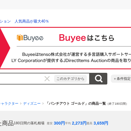
ション 人気商品が最大40％
このカテゴリから
＋条件指定
キャラクター
ディズニー
「パンチアウト ゴールド」の商品一覧
（終了180日間）
た商品
300
円
2,273
円
3,659
円
180
日間の落札相場
最安
平均
最高