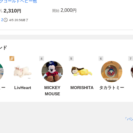
クゴールドベビー他
2,310
2,000
円
札
円
開始
2
4/5 20:56
終了
ンド
3
4
5
6
7
ミー
LivHeart
MICKEY
MORISHITA
タカラトミー
MOUSE
「パン