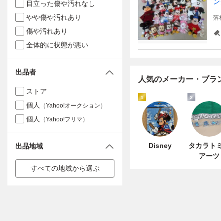
ン
目立った傷や汚れなし
やや傷や汚れあり
落
傷や汚れあり
全体的に状態が悪い
出品者
人気のメーカー・ブラ
ストア
1
2
個人
（Yahoo!オークション）
個人
（Yahoo!フリマ）
Disney
タカラト
出品地域
アーツ
すべての地域から選ぶ