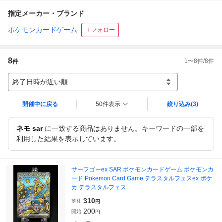
指定メーカー・ブランド
ポケモンカードゲーム
＋フォロー
8
1
〜
8
件/
8
件
件
終了日時が近い順
開催中に戻る
50件表示
絞り込み
(3)
ネモ sar
に一致する商品はありません。キーワードの一部を
利用した結果を表示しています。
サーフゴーex SAR ポケモンカードゲーム ポケモンカ
ード Pokemon Card Game テラスタルフェスex ポケ
カ テラスタルフェス
310
落札
円
200
開始
円