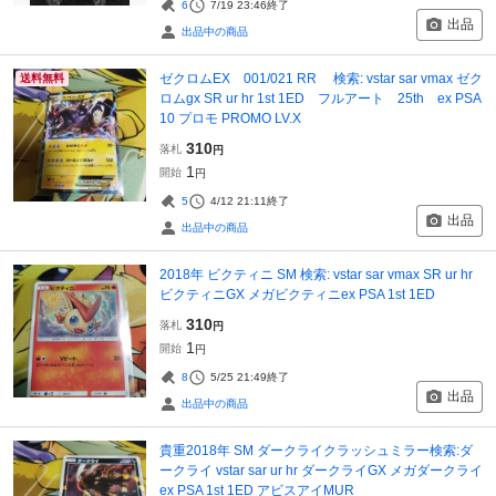
6
7/19 23:46
終了
出品
出品中の商品
ゼクロムEX 001/021 RR 検索: vstar sar vmax ゼク
送料無料
ロムgx SR ur hr 1st 1ED フルアート 25th ex PSA
10 プロモ PROMO LV.X
310
落札
円
1
開始
円
5
4/12 21:11
終了
出品
出品中の商品
2018年 ビクティニ SM 検索: vstar sar vmax SR ur hr
ビクティニGX メガビクティニex PSA 1st 1ED
310
落札
円
1
開始
円
8
5/25 21:49
終了
出品
出品中の商品
貴重2018年 SM ダークライクラッシュミラー検索:ダ
ークライ vstar sar ur hr ダークライGX メガダークライ
ex PSA 1st 1ED アビスアイMUR