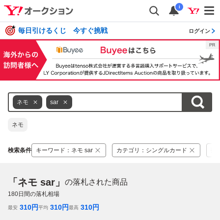
i
毎日引けるくじ 今すぐ挑戦
ログイン
ネモ
sar
ネモ
検索条件
キーワード
：
ネモ sar
カテゴリ
：
シングルカード
落
「ネモ sar」
の落札された商品
180
日間の落札相場
310
円
310
円
310
円
最安
平均
最高