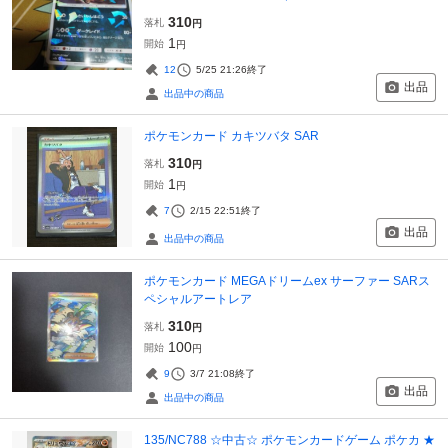
310
落札
円
1
開始
円
12
5/25 21:26
終了
出品
出品中の商品
ポケモンカード カキツバタ SAR
310
落札
円
1
開始
円
7
2/15 22:51
終了
出品
出品中の商品
ポケモンカード MEGAドリームex サーファー SARス
ペシャルアートレア
310
落札
円
100
開始
円
9
3/7 21:08
終了
出品
出品中の商品
135/NC788 ☆中古☆ ポケモンカードゲーム ポケカ ★