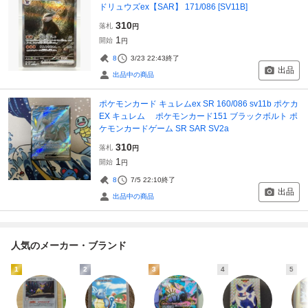
ドリュウズex【SAR】 171/086 [SV11B]
310
落札
円
1
開始
円
8
3/23 22:43
終了
出品
出品中の商品
ポケモンカード キュレムex SR 160/086 sv11b ポケカ
EX キュレム ポケモンカード151 ブラックボルト ポ
ケモンカードゲーム SR SAR SV2a
310
落札
円
1
開始
円
8
7/5 22:10
終了
出品
出品中の商品
人気のメーカー・ブランド
1
2
3
4
5