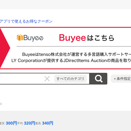
アプリで使えるお得なクーポン
すべてのカテゴリ
＋条件指定
間）
300
円
320
円
340
円
最安
平均
最高