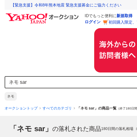
【緊急支援】令和8年熊本地震 緊急支援募金にご協力ください
IDでもっと便利に
新規取得
ログイン
初回購入限定、
ネモ
オークショントップ
すべてのカテゴリ
「ネモ sar」の商品一覧
（終了180日
「ネモ sar」
の落札された商品
180
日間の落札相場