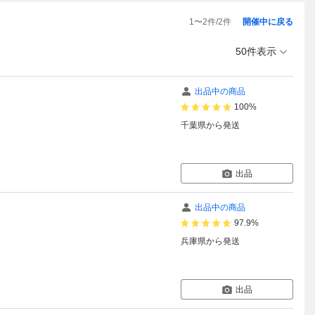
1
〜
2
件/
2
件
開催中に戻る
50件表示
出品中の商品
100%
千葉県
から発送
出品
出品中の商品
97.9%
兵庫県
から発送
出品