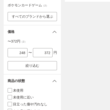
ポケモンカードゲーム
（
2
）
すべてのブランドから選ぶ
価格
〜
372
円
（
2
）
〜
円
絞り込む
商品の状態
未使用
未使用に近い
目立った傷や汚れなし