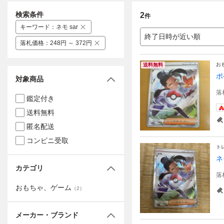
検索条件
2
件
キーワード
：
ネモ sar
終了日時が近い順
落札価格
：
248円 ～ 372円
お
送料無料
ポ
対象商品
落
鑑定付き
送料無料
匿名配送
コンビニ受取
ト
ネ
カテゴリ
落
おもちゃ、ゲーム
（
2
）
メーカー・ブランド