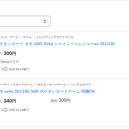
もちゃ、ゲーム
ゲーム
トレーディングカードゲーム
ケモンカード ネモ SAR SV4a シャイニートレジャーex 351/190
300
札
円
Yahoo!フリマ
1
5/26 05:27
終了
レーディングカードゲーム
ポケモンカードゲーム
シングルカード
モ sv4a 351/190 SAR ポケモンカードゲーム 同梱OK
340
300
円
札
円
開始
1
2/26 21:14
終了