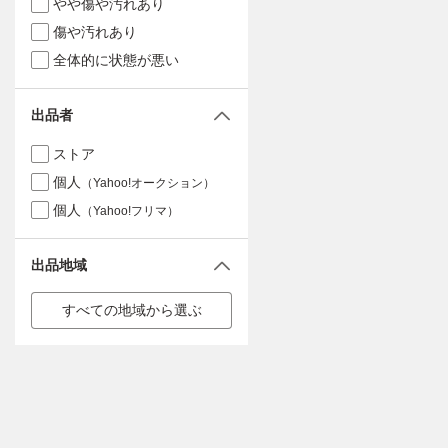
やや傷や汚れあり
傷や汚れあり
全体的に状態が悪い
出品者
ストア
個人
（Yahoo!オークション）
個人
（Yahoo!フリマ）
出品地域
すべての地域から選ぶ