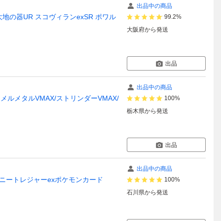
出品中の商品
 大地の器UR スコヴィランexSR ポワル
99.2%
大阪府
から発送
出品
出品中の商品
ード メルメタルVMAX/ストリンダーVMAX/
100%
栃木県
から発送
出品
出品中の商品
シャイニートレジャーexポケモンカード
100%
石川県
から発送