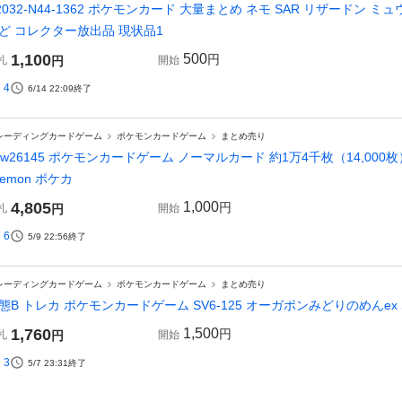
2032-N44-1362 ポケモンカード 大量まとめ ネモ SAR リザードン ミュウ
ど コレクター放出品 現状品1
1,100
500
円
札
円
開始
4
6/14 22:09
終了
レーディングカードゲーム
ポケモンカードゲーム
まとめ売り
3w26145 ポケモンカードゲーム ノーマルカード 約1万4千枚（14,000
kemon ポケカ
4,805
1,000
円
札
円
開始
6
5/9 22:56
終了
レーディングカードゲーム
ポケモンカードゲーム
まとめ売り
態B トレカ ポケモンカードゲーム SV6-125 オーガポンみどりのめんex SAR
1,760
1,500
円
札
円
開始
3
5/7 23:31
終了