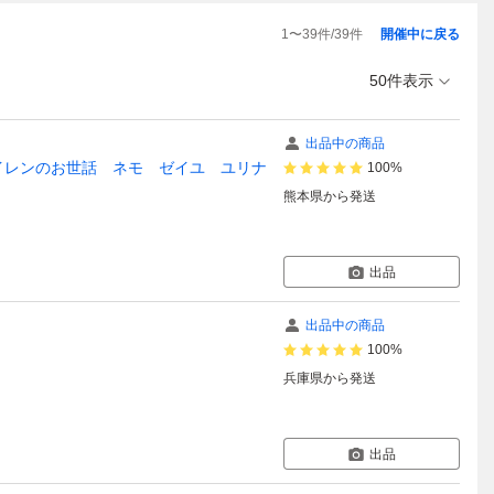
1
〜
39
件/
39
件
開催中に戻る
50件表示
出品中の商品
 スイレンのお世話 ネモ ゼイユ ユリナ
100%
熊本県
から発送
出品
出品中の商品
100%
兵庫県
から発送
出品