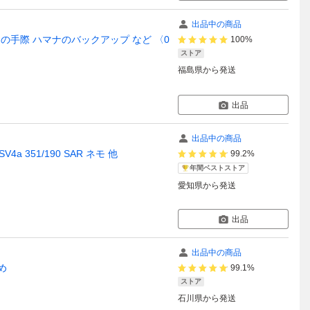
出品中の商品
オキの手際 ハマナのバックアップ など 〈0
100%
ストア
福島県
から発送
出品
出品中の商品
a 351/190 SAR ネモ 他
99.2%
年間ベストストア
愛知県
から発送
出品
出品中の商品
め
99.1%
ストア
石川県
から発送