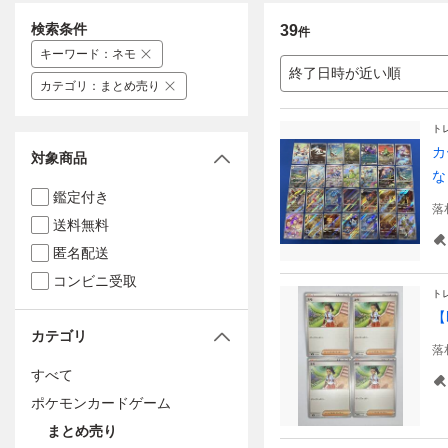
検索条件
39
件
キーワード
：
ネモ
終了日時が近い順
カテゴリ
：
まとめ売り
ト
カ
対象商品
な
鑑定付き
落
送料無料
匿名配送
コンビニ受取
ト
【
カテゴリ
落
すべて
ポケモンカードゲーム
まとめ売り