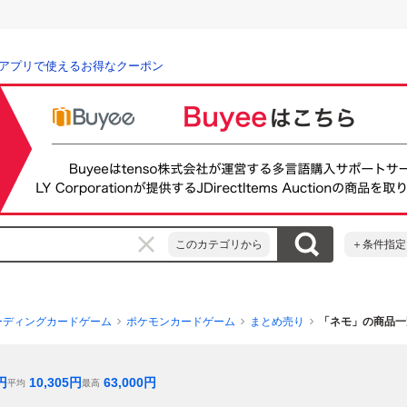
アプリで使えるお得なクーポン
このカテゴリから
＋条件指定
ーディングカードゲーム
ポケモンカードゲーム
まとめ売り
「ネモ」の商品一
円
10,305
円
63,000
円
平均
最高