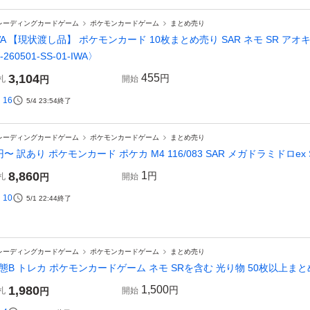
レーディングカードゲーム
ポケモンカードゲーム
まとめ売り
WA 【現状渡し品】 ポケモンカード 10枚まとめ売り SAR ネモ SR ア
-260501-SS-01-IWA〉
3,104
455
円
札
円
開始
16
5/4 23:54
終了
レーディングカードゲーム
ポケモンカードゲーム
まとめ売り
円〜 訳あり ポケモンカード ポケカ M4 116/083 SAR メガドラミドロex SV4
8,860
1
円
札
円
開始
10
5/1 22:44
終了
レーディングカードゲーム
ポケモンカードゲーム
まとめ売り
態B トレカ ポケモンカードゲーム ネモ SRを含む 光り物 50枚以上まと
1,980
1,500
円
札
円
開始