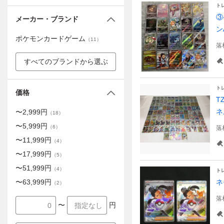
ト
③
メーカー・ブランド
ン
ポケモンカードゲーム
（
11
）
落
すべてのブランドから選ぶ
ト
価格
T
ネ
〜
2,999
円
（
18
）
〜
5,999
円
（
6
）
落
〜
11,999
円
（
4
）
〜
17,999
円
（
5
）
〜
51,999
円
（
4
）
ト
〜
63,999
円
ネ
（
2
）
落
〜
円