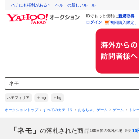
ハチにも権利がある？ ペルーの新しいルール
IDでもっと便利に
新規取得
ログイン
初回購入限定、
ネモフィリア
mg
hg
オークショントップ
すべてのカテゴリ
おもちゃ、ゲーム
ゲーム
トレ
「ネモ」
の落札された商品
10
180
日間の落札相場
最安