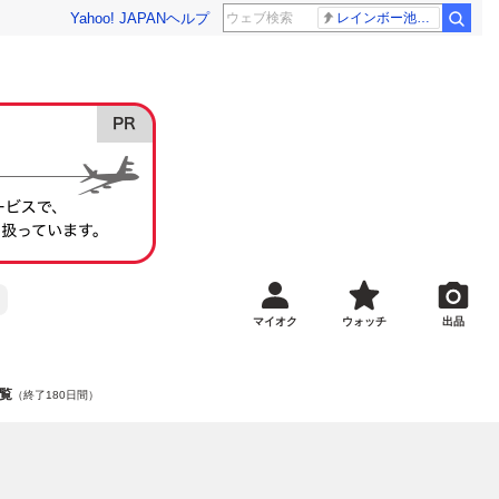
Yahoo! JAPAN
ヘルプ
レインボー池田 佐藤佳奈アナ
マイオク
ウォッチ
出品
覧
（終了180日間）