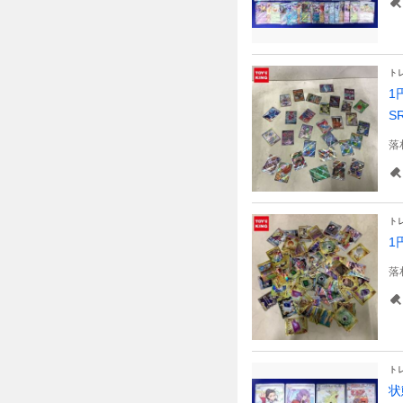
ト
1
S
落
ト
1
落
ト
状