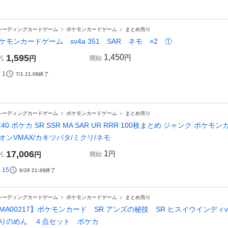
レーディングカードゲーム
ポケモンカードゲーム
まとめ売り
ケモンカードゲーム sv4a 351 SAR ネモ ×2 ①
1,595
1,450
円
札
円
開始
1
7/1 21:08
終了
レーディングカードゲーム
ポケモンカードゲーム
まとめ売り
Z40 ポケカ SR SSR MA SAR UR RRR 100枚まとめ ジャンク ポケ
オンVMAX/カキツバタ/ミクリ/ネモ
17,006
1
円
札
円
開始
15
6/28 21:48
終了
レーディングカードゲーム
ポケモンカードゲーム
まとめ売り
MA00217】ポケモンカード SR アンズの秘技 SR ヒスイウインディv
りのめん ４点セット ポケカ