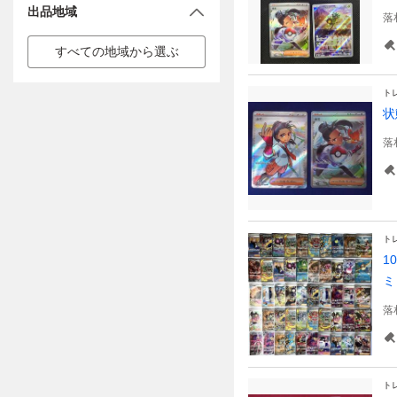
出品地域
落
すべての地域から選ぶ
ト
状
落
ト
1
ミ
落
ト