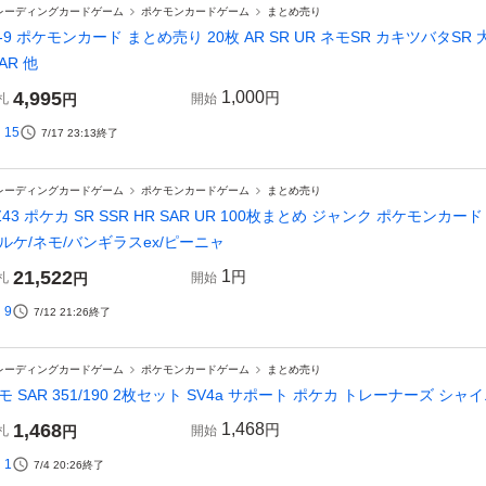
レーディングカードゲーム
ポケモンカードゲーム
まとめ売り
-9 ポケモンカード まとめ売り 20枚 AR SR UR ネモSR カキツバタSR
AR 他
4,995
1,000
円
札
円
開始
15
7/17 23:13
終了
レーディングカードゲーム
ポケモンカードゲーム
まとめ売り
Z43 ポケカ SR SSR HR SAR UR 100枚まとめ ジャンク ポケモンカ
ルケ/ネモ/バンギラスex/ピーニャ
21,522
1
円
札
円
開始
9
7/12 21:26
終了
レーディングカードゲーム
ポケモンカードゲーム
まとめ売り
モ SAR 351/190 2枚セット SV4a サポート ポケカ トレーナーズ 
1,468
1,468
円
札
円
開始
1
7/4 20:26
終了