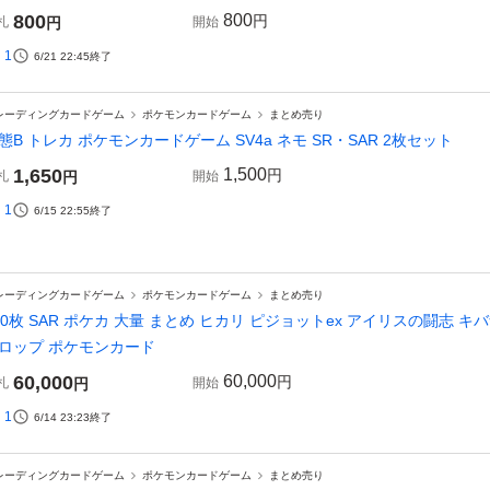
800
800
円
札
円
開始
1
6/21 22:45
終了
レーディングカードゲーム
ポケモンカードゲーム
まとめ売り
態B トレカ ポケモンカードゲーム SV4a ネモ SR・SAR 2枚セット
1,650
1,500
円
札
円
開始
1
6/15 22:55
終了
レーディングカードゲーム
ポケモンカードゲーム
まとめ売り
00枚 SAR ポケカ 大量 まとめ ヒカリ ピジョットex アイリスの闘志 キ
ロップ ポケモンカード
60,000
60,000
円
札
円
開始
1
6/14 23:23
終了
レーディングカードゲーム
ポケモンカードゲーム
まとめ売り