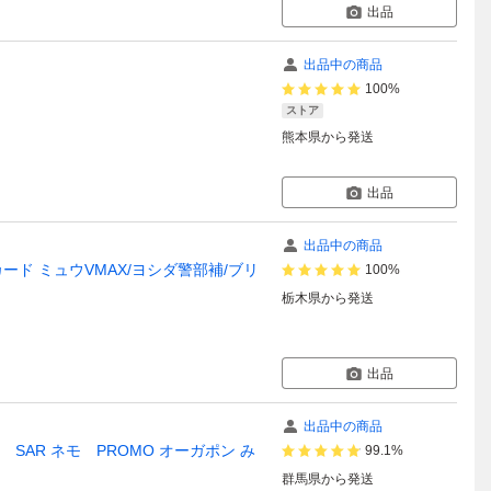
出品
出品中の商品
100%
ストア
熊本県
から発送
出品
出品中の商品
モンカード ミュウVMAX/ヨシダ警部補/ブリ
100%
栃木県
から発送
出品
出品中の商品
 SAR ネモ PROMO オーガポン み
99.1%
群馬県
から発送