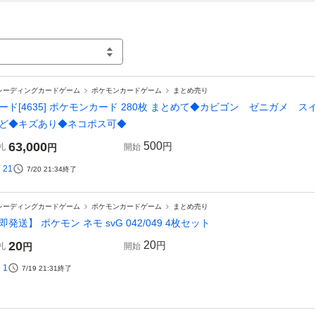
レーディングカードゲーム
ポケモンカードゲーム
まとめ売り
ード[4635] ポケモンカード 280枚 まとめて◆カビゴン ゼニガメ
ど◆キズあり◆ネコポス可◆
63,000
500
円
札
円
開始
21
7/20 21:34
終了
レーディングカードゲーム
ポケモンカードゲーム
まとめ売り
即発送】 ポケモン ネモ svG 042/049 4枚セット
20
20
円
札
円
開始
1
7/19 21:31
終了