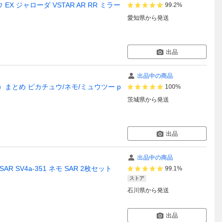
 EX ジャローダ VSTAR AR RR ミラー
99.2%
愛知県
から発送
出品
出品中の商品
枚）まとめ ピカチュウ/ネモ/ミュウツー p
100%
茨城県
から発送
出品
出品中の商品
 SV4a-351 ネモ SAR 2枚セット
99.1%
ストア
石川県
から発送
出品