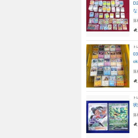
D
な
落
ト
0
o
落
ト
状
落