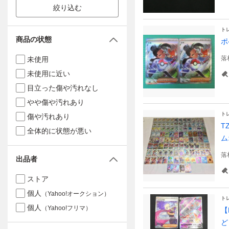
絞り込む
ト
商品の状態
ポ
落
未使用
未使用に近い
目立った傷や汚れなし
やや傷や汚れあり
ト
傷や汚れあり
T
全体的に状態が悪い
ム
落
出品者
ストア
個人
（Yahoo!オークション）
ト
個人
（Yahoo!フリマ）
【
ど