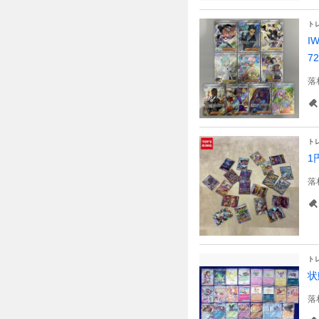
ト
I
72
落
ト
1
落
ト
状
落