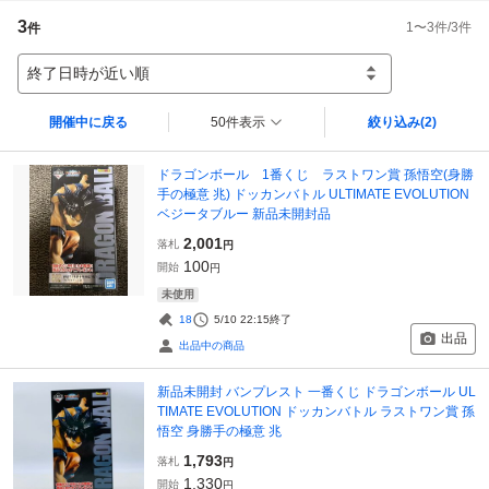
3
1
〜
3
件/
3
件
件
終了日時が近い順
開催中に戻る
50件表示
絞り込み
(2)
ドラゴンボール 1番くじ ラストワン賞 孫悟空(身勝
手の極意 兆) ドッカンバトル ULTIMATE EVOLUTION
ベジータブルー 新品未開封品
2,001
落札
円
100
開始
円
未使用
18
5/10 22:15
終了
出品
出品中の商品
新品未開封 バンプレスト 一番くじ ドラゴンボール UL
TIMATE EVOLUTION ドッカンバトル ラストワン賞 孫
悟空 身勝手の極意 兆
1,793
落札
円
1,330
開始
円