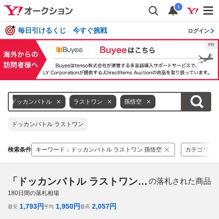
i
毎日引けるくじ 今すぐ挑戦
ログイン
ドッカンバトル
ラストワン
孫悟空
ドッカンバトル ラストワン
検索条件
キーワード
：
ドッカンバトル ラストワン 孫悟空
カテゴリ
：
「ドッカンバトル ラストワン 孫悟空」
の落札された商品
180
日間の落札相場
1,793
円
1,950
円
2,057
円
最安
平均
最高