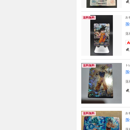
お
送料無料
孫
落
ト
送料無料
孫
落
お
送料無料
孫
落