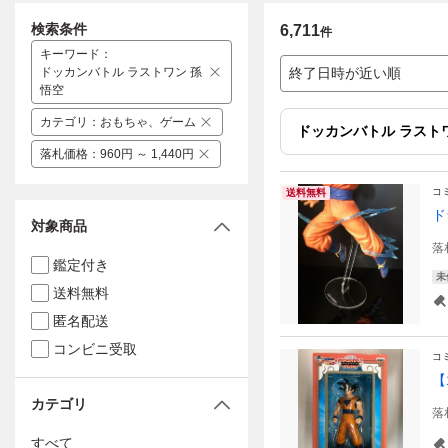
検索条件
6,711
件
キーワード
：
ドッカンバトル ラストワン 孫
終了日時が近い順
悟空
カテゴリ
：
おもちゃ、ゲーム
ドッカンバトル ラスト
落札価格
：
960円 ～ 1,440円
コ
送料無料
ド
対象商品
落
鑑定付き
未
送料無料
匿名配送
コンビニ受取
コ
【
カテゴリ
落
すべて