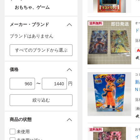
おもちゃ、ゲーム
オ
送料無料
メーカー・ブランド
ド
ブランドはありません
落
すべてのブランドから選ぶ
価格
コ
新
〜
円
N
絞り込む
落
未
商品の状態
お
送料無料
未使用
イ