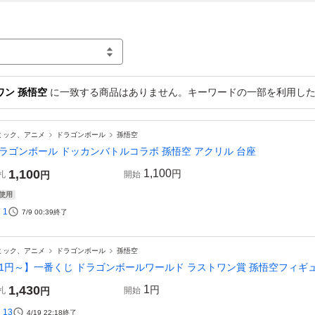
ワン 孫悟空
に一致する商品はありません。キーワードの一部を利用した
ミック、アニメ
ドラゴンボール
孫悟空
ラゴンボール ドッカンバトルコラボ 孫悟空 アクリル 台座
1,100
1,100
円
札
円
開始
使用
1
7/9 00:39
終了
ミック、アニメ
ドラゴンボール
孫悟空
1円～】一番くじ ドラゴンボールワールド ラストワン賞 孫悟空フィギ
1,430
1
円
札
円
開始
13
4/19 22:18
終了