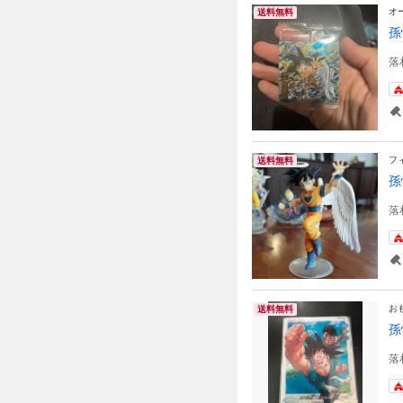
オ
送料無料
孫
落
フ
送料無料
孫
落
お
送料無料
孫
落