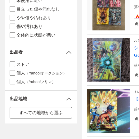
未使用に近い
落
目立った傷や汚れなし
やや傷や汚れあり
傷や汚れあり
全体的に状態が悪い
お
シ
出品者
G
ストア
落
個人
（Yahoo!オークション）
個人
（Yahoo!フリマ）
ト
出品地域
【
落
すべての地域から選ぶ