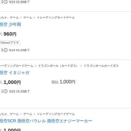
1
5/23 22:38
終了
もちゃ、ゲーム
ゲーム
トレーディングカードゲーム
悟空 少年期
960
札
円
Yahoo!フリマ
1
5/14 01:25
終了
レーディングカードゲーム
ドラゴンボール（カードダス）
ドラゴンボールカードダス
悟空 イタジャガ
1,000
1,000
円
札
円
開始
1
3/23 15:33
終了
もちゃ、ゲーム
ゲーム
トレーディングカードゲーム
悟空SCR 孫悟空パラレル 孫悟空エナジーマーカー
1,000
札
円