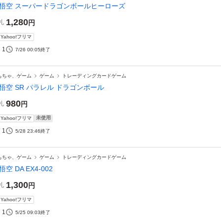
悟空 スーパードラゴンボールヒーローズ
1,280
札
円
Yahoo!フリマ
1
7/26 00:05
終了
もちゃ、ゲーム
ゲーム
トレーディングカードゲーム
悟空 SR パラレル ドラゴンボール
980
札
円
未使用
Yahoo!フリマ
1
5/28 23:46
終了
もちゃ、ゲーム
ゲーム
トレーディングカードゲーム
悟空 DA EX4-002
1,300
札
円
Yahoo!フリマ
1
5/25 09:03
終了