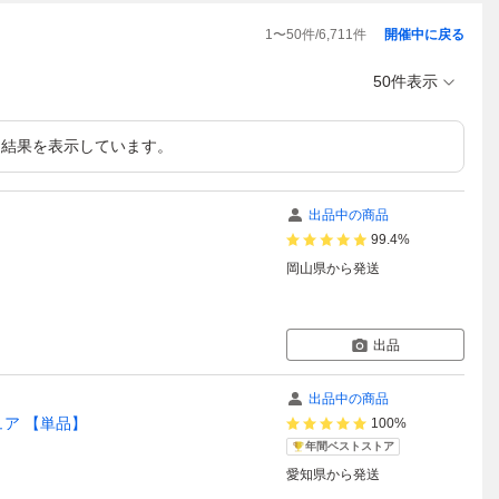
1
〜
50
件/
6,711
件
開催中に戻る
50件表示
結果を表示しています。
出品中の商品
99.4%
岡山県
から発送
出品
出品中の商品
ュア 【単品】
100%
年間ベストストア
愛知県
から発送