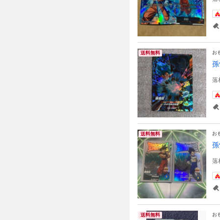
お
送料無料
孫
落
お
送料無料
孫
落
お
送料無料