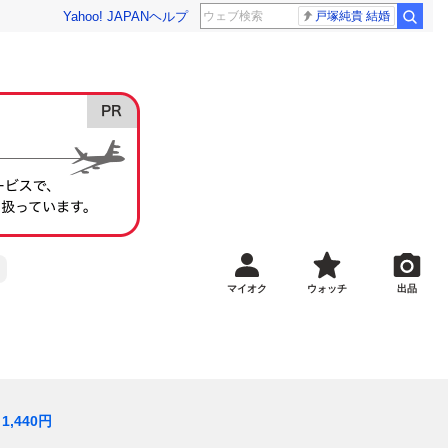
Yahoo! JAPAN
ヘルプ
戸塚純貴 結婚
マイオク
ウォッチ
出品
1,440
円