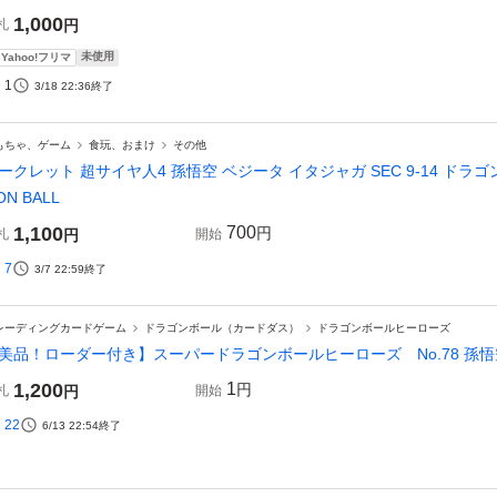
1,000
札
円
未使用
Yahoo!フリマ
1
3/18 22:36
終了
もちゃ、ゲーム
食玩、おまけ
その他
ークレット 超サイヤ人4 孫悟空 ベジータ イタジャガ SEC 9-14 ドラ
ON BALL
1,100
700
円
札
円
開始
7
3/7 22:59
終了
レーディングカードゲーム
ドラゴンボール（カードダス）
ドラゴンボールヒーローズ
美品！ローダー付き】スーパードラゴンボールヒーローズ No.78 孫悟空 
1,200
1
円
札
円
開始
22
6/13 22:54
終了