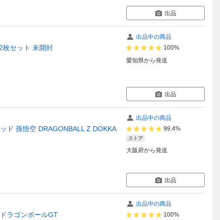
出品
出品中の商品
 2枚セット 未開封
100%
愛知県
から発送
出品
出品中の商品
悟空 DRAGONBALL Z DOKKA
99.4%
ストア
大阪府
から発送
出品
出品中の商品
ル ドラゴンボールGT
100%