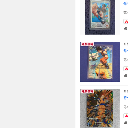
孫
落
お
送料無料
孫
落
お
送料無料
孫
落