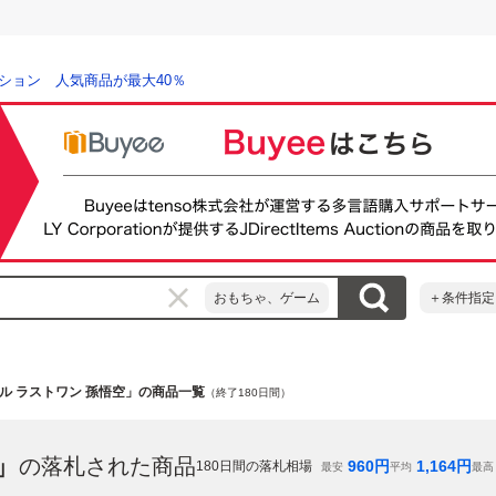
ション 人気商品が最大40％
おもちゃ、ゲーム
＋条件指定
ル ラストワン 孫悟空」の商品一覧
（終了180日間）
」
の落札された商品
960
円
1,164
円
180
日間の落札相場
最安
平均
最高