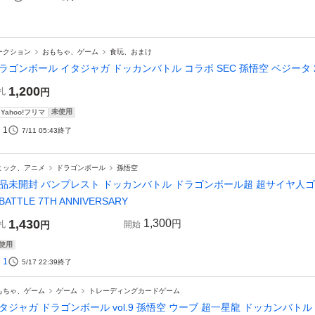
ークション
おもちゃ、ゲーム
食玩、おまけ
ラゴンボール イタジャガ ドッカンバトル コラボ SEC 孫悟空 ベジータ
1,200
札
円
未使用
Yahoo!フリマ
1
7/11 05:43
終了
ミック、アニメ
ドラゴンボール
孫悟空
品未開封 バンプレスト ドッカンバトル ドラゴンボール超 超サイヤ人ゴッド 孫
 BATTLE 7TH ANNIVERSARY
1,430
1,300
円
札
円
開始
使用
1
5/17 22:39
終了
もちゃ、ゲーム
ゲーム
トレーディングカードゲーム
タジャガ ドラゴンボール vol.9 孫悟空 ウーブ 超一星龍 ドッカンバト