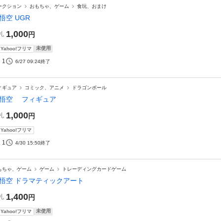
ークション
おもちゃ、ゲーム
食玩、おまけ
悟空 UGR
1,000
札
円
未使用
Yahoo!フリマ
1
6/27 09:24
終了
ィギュア
コミック、アニメ
ドラゴンボール
悟空 フィギュア
1,000
札
円
Yahoo!フリマ
1
4/30 15:50
終了
もちゃ、ゲーム
ゲーム
トレーディングカードゲーム
悟空 ドラマティックアート
1,400
札
円
未使用
Yahoo!フリマ