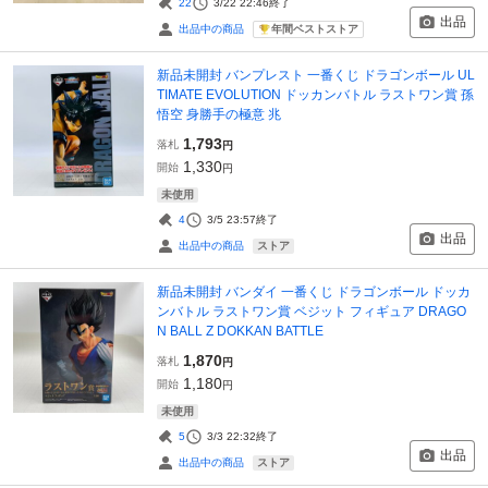
22
3/22 22:46
終了
出品
年間ベストストア
出品中の商品
新品未開封 バンプレスト 一番くじ ドラゴンボール UL
TIMATE EVOLUTION ドッカンバトル ラストワン賞 孫
悟空 身勝手の極意 兆
1,793
落札
円
1,330
開始
円
未使用
4
3/5 23:57
終了
出品
ストア
出品中の商品
新品未開封 バンダイ 一番くじ ドラゴンボール ドッカ
ンバトル ラストワン賞 ベジット フィギュア DRAGO
N BALL Z DOKKAN BATTLE
1,870
落札
円
1,180
開始
円
未使用
5
3/3 22:32
終了
出品
ストア
出品中の商品