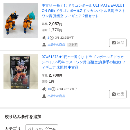
中古品 一番くじ ドラゴンボール ULTIMATE EVOLUTI
ON With ドラゴンボールZ ドッカンバトル B賞 ラスト
ワン賞 孫悟空 フィギュア 2種セット
2,057
落札
円
1,770
開始
円
2
3/3 22:25
終了
出品
ストア
出品中の商品
07w51378★1円~ 一番くじ ドラゴンボール Z ドッカ
ンバトル6周年 ラストワン賞 孫悟空(身勝手の極意) フ
ィギュア 未開封 中古品
2,700
落札
円
1
開始
円
16
2/13 23:12
終了
出品
出品中の商品
絞り込み条件を追加
カテゴリ
おもちゃ、ゲーム