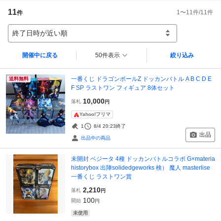
11
1
〜
11
件/
11
件
件
終了日時が近い順
開催中に戻る
50件表示
絞り込み
一番くじ ドラゴンボールZ ドッカンバトル A B C D E
送料無料
F SP ラストワン フィギュア 8体セット
10,000
落札
円
Yahoo!フリマ
1
8/4 20:23
終了
出品
出品中の商品
未開封 ベジータ 4種 ドッカンバトルコラボ G×materia
historybox 出陣solidedgeworks 検） 魔人 masterlise
一番くじ ラストワン賞
2,210
落札
円
100
開始
円
未使用