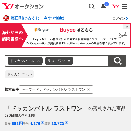
i
毎日引けるくじ 今すぐ挑戦
ログイン
ドッカンバトル
ラストワン
ドッカンバトル
検索条件
キーワード
：
ドッカンバトル ラストワン
「ドッカンバトル ラストワン」
の落札された商品
180
日間の落札相場
881
円
4,176
円
10,725
円
最安
平均
最高