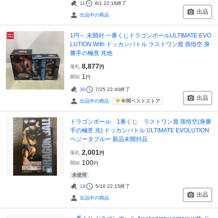
11
8/1 22:18
終了
出品
出品中の商品
1円～ 未開封 一番くじドラゴンボールULTIMATE EVO
LUTION With ドッカンバトル ラストワン賞 孫悟空 身
勝手の極意 兆他
8,877
落札
円
1
開始
円
30
7/25 22:40
終了
出品
年間ベストストア
出品中の商品
ドラゴンボール 1番くじ ラストワン賞 孫悟空(身勝
手の極意 兆) ドッカンバトル ULTIMATE EVOLUTION
ベジータブルー 新品未開封品
2,001
落札
円
100
開始
円
未使用
18
5/10 22:15
終了
出品
出品中の商品