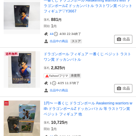
一番くじ ドラゴンボール Awakening warriors with ド
ラゴンボールZ ドッカンバトル ラストワン賞 ベジット
フィギュア▽Y3667
881
落札
円
1
開始
円
44
4/30 22:34
終了
出品
ストア
出品中の商品
ドラゴンボール フィギュア 一番くじ ベジット ラスト
送料無料
ワン賞 ドッカンバトル
2,825
落札
円
未使用
Yahoo!フリマ
1
4/25 11:37
終了
出品
出品中の商品
1円〜 一番くじ ドラゴンボール Awakening warriors w
ith ドラゴンボールZ ドッカンバトル 等 ラストワン賞
ベジット フィギュア 他
10,725
落札
円
1
開始
円