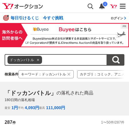
i
毎日引けるくじ 今すぐ挑戦
ログイン
ドッカンバトル
検索条件
キーワード
：
ドッカンバトル
カテゴリ
：
コミック、アニメ
「ドッカンバトル」
の落札された商品
180
日間の落札相場
1
円
4,093
円
111,000
円
最安
平均
最高
287
1
〜
50
件/
287
件
件