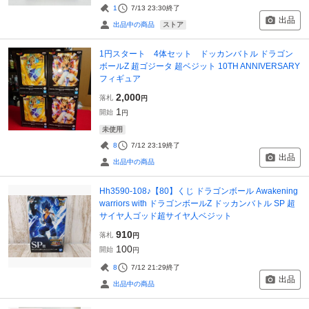
1
7/13 23:30
終了
出品
ストア
出品中の商品
1円スタート 4体セット ドッカンバトル ドラゴン
ボールZ 超ゴジータ 超ベジット 10TH ANNIVERSARY
フィギュア
2,000
落札
円
1
開始
円
未使用
8
7/12 23:19
終了
出品
出品中の商品
Hh3590-108♪【80】くじ ドラゴンボール Awakening
warriors with ドラゴンボールZ ドッカンバトル SP 超
サイヤ人ゴッド超サイヤ人ベジット
910
落札
円
100
開始
円
8
7/12 21:29
終了
出品
出品中の商品