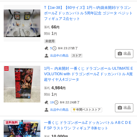
T【1w-38】【60サイズ】1円～/内袋未開封/ドラゴン
ボールZ ドッカンバトル 5周年記念 ゴジータ ベジット
フィギュア 2点セット
66
落札
円
1
開始
円
未使用
5
8/4 23:27
終了
出品
ストア
出品中の商品
1円～ 内未開封 一番くじ ドラゴンボール ULTIMATE E
VOLUTION with ドラゴンボールZ ドッカンバトル A賞
超サイヤ人4ゴジータ
4,984
落札
円
1
開始
円
19
8/4 22:24
終了
出品
年間ベストストア
出品中の商品
一番くじ ドラゴンボールZ ドッカンバトル A B C D E
送料無料
F SP ラストワン フィギュア 8体セット
10,000
落札
円