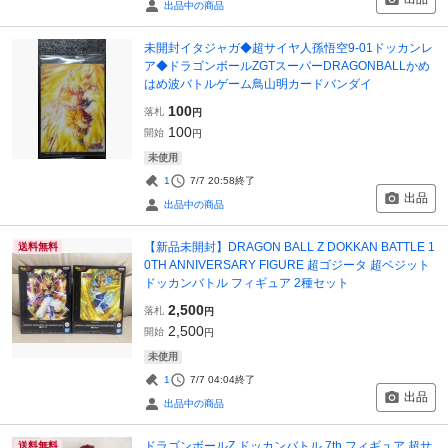
出品中の商品
未開封イタジャガ◆超サイヤ人孫悟空9-01ドッカンレ
ア◆ドラゴンボールZGTスーパーDRAGONBALLかめ
はめ波バトルゲーム鳥山明カードバンダイ
100
落札
円
100
開始
円
未使用
1
7/7 20:58
終了
出品
出品中の商品
【新品未開封】DRAGON BALL Z DOKKAN BATTLE 1
送料無料
0TH ANNIVERSARY FIGURE 超ゴジータ 超ベジット
ドッカンバトル フィギュア 2種セット
2,500
落札
円
2,500
開始
円
未使用
1
7/7 04:04
終了
出品
出品中の商品
ドラゴンボールZ ドッカンバトル 7th フィギュア 超サ
送料無料