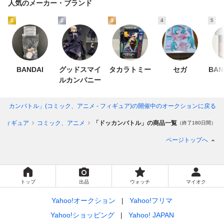
人気のメーカー・ブランド
1
2
3
4
5
BANDAI
グッドスマイ
タカラトミー
セガ
BAN
ルカンパニー
ドッカンバトル」(コミック、アニメ - フィギュア)
の開催中のオークションに戻る
フィギュア
コミック、アニメ
「ドッカンバトル」の商品一覧
（終了180日間）
ページトップへ
トップ
出品
ウォッチ
マイオク
Yahoo!オークション
Yahoo!フリマ
Yahoo!ショッピング
Yahoo! JAPAN