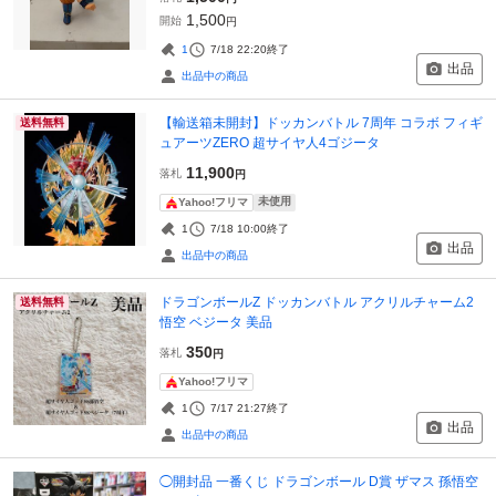
1,500
開始
円
1
7/18 22:20
終了
出品
出品中の商品
【輸送箱未開封】ドッカンバトル 7周年 コラボ フィギ
送料無料
ュアーツZERO 超サイヤ人4ゴジータ
11,900
落札
円
未使用
Yahoo!フリマ
1
7/18 10:00
終了
出品
出品中の商品
ドラゴンボールZ ドッカンバトル アクリルチャーム2
送料無料
悟空 ベジータ 美品
350
落札
円
Yahoo!フリマ
1
7/17 21:27
終了
出品
出品中の商品
◯開封品 一番くじ ドラゴンボール D賞 ザマス 孫悟空