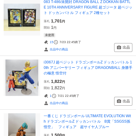
083 T-486/未開封 DRAGON BALL Z DOKKAN BATTL
E 10TH ANNIVERSARY FIGURE 超ゴジータ 超ベジッ
ト ドッカンバトル フィギュア 2種セット
1,701
落札
円
1
開始
円
未使用
15
7/23 22:45
終了
出品
出品中の商品
i3067J 超ベジット ドラゴンボールZ ドッカンバトル 1
0th アニバーサリー フィギュア DRAGONBALL 身勝手
の極意 悟空付
1,822
落札
円
1,822
開始
円
1
7/21 22:45
終了
出品
出品中の商品
一番くじ ドラゴンボール ULTIMATE EVOLUTION Wit
h ドラゴンボールZ ドッカンバトル B賞「SSGSS孫
悟空」 フィギュア 超サイヤ人ブルー
1,500
落札
円