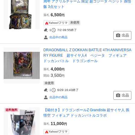
周年 アクリルチャーム 限定 超ゴジータ ベジット 孫悟
飯 3点セット
6,500
落札
円
未使用
Yahoo!フリマ
1
7/2 09:55
終了
出品
出品中の商品
DRAGONBALL Z DOKKAN BATTLE 4TH ANNIVERSA
RY FIGURE 超サイヤ人4 ベジータ フィギュア
ドッカンバトル ドラゴンボール
4,000
落札
円
3,500
開始
円
未使用
1
6/29 16:43
終了
出品
出品中の商品
【箱付き】ドラゴンボールZ Grandista 超サイヤ人 孫
送料無料
悟空 フィギュア ドッカンバトルコラボ
11,000
落札
円
Yahoo!フリマ