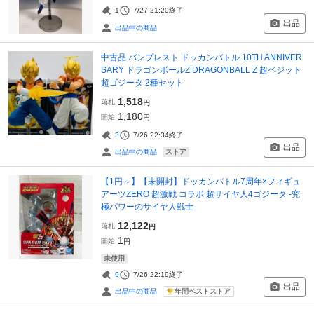
1
7/27 21:20
終了
出品
出品中の商品
中古品 バンプレスト ドッカンバトル 10TH ANNIVER
SARY ドラゴンボールZ DRAGONBALL Z 超ベジット
超ゴジータ 2種セット
1,518
落札
円
1,180
開始
円
3
7/26 22:34
終了
出品
ストア
出品中の商品
【1円～】【未開封】ドッカンバトル7周年×フィギュ
アーツZERO 超激戦 コラボ 超サイヤ人4ゴジータ -究
極パワーのサイヤ人戦士-
12,122
落札
円
1
開始
円
未使用
9
7/26 22:19
終了
出品
年間ベストストア
出品中の商品