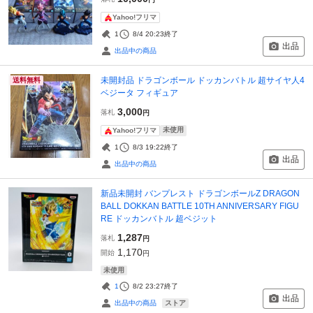
Yahoo!フリマ
1
8/4 20:23
終了
出品
出品中の商品
未開封品 ドラゴンボール ドッカンバトル 超サイヤ人4
送料無料
ベジータ フィギュア
3,000
落札
円
未使用
Yahoo!フリマ
1
8/3 19:22
終了
出品
出品中の商品
新品未開封 バンプレスト ドラゴンボールZ DRAGON
BALL DOKKAN BATTLE 10TH ANNIVERSARY FIGU
RE ドッカンバトル 超ベジット
1,287
落札
円
1,170
開始
円
未使用
1
8/2 23:27
終了
出品
ストア
出品中の商品