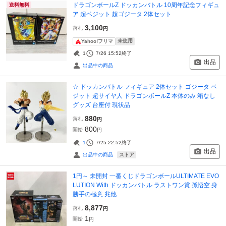
ドラゴンボールZ ドッカンバトル 10周年記念フィギュ
送料無料
ア 超ベジット 超ゴジータ 2体セット
3,100
落札
円
未使用
Yahoo!フリマ
1
7/26 15:52
終了
出品
出品中の商品
☆ ドッカンバトル フィギュア 2体セット ゴジータ ベ
ジット 超サイヤ人 ドラゴンボールZ 本体のみ 箱なし
グッズ 台座付 現状品
880
落札
円
800
開始
円
1
7/25 22:52
終了
出品
ストア
出品中の商品
1円～ 未開封 一番くじドラゴンボールULTIMATE EVO
LUTION With ドッカンバトル ラストワン賞 孫悟空 身
勝手の極意 兆他
8,877
落札
円
1
開始
円