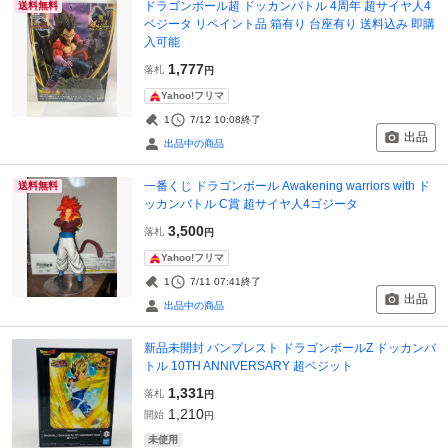
ドラゴンボール超 ドッカンバトル 4周年 超サイヤ人4
送料無料
ベジータ リペイント品 箱有り 台座有り 送料込み 即購
入可能
1,777
落札
円
Yahoo!フリマ
1
7/12 10:08
終了
出品
出品中の商品
一番くじ ドラゴンボール Awakening warriors with ド
送料無料
ッカンバトル C賞 超サイヤ人4ゴジータ
3,500
落札
円
Yahoo!フリマ
1
7/11 07:41
終了
出品
出品中の商品
新品未開封 バンプレスト ドラゴンボールZ ドッカンバ
トル 10TH ANNIVERSARY 超ベジット
1,331
落札
円
1,210
開始
円
未使用