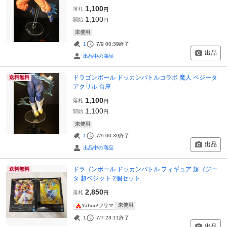
1,100
落札
円
1,100
開始
円
未使用
1
7/9 00:39
終了
出品
出品中の商品
ドラゴンボール ドッカンバトルコラボ 魔人 ベジータ
送料無料
アクリル 台座
1,100
落札
円
1,100
開始
円
未使用
1
7/9 00:39
終了
出品
出品中の商品
ドラゴンボール ドッカンバトル フィギュア 超ゴジー
送料無料
タ 超ベジット 2個セット
2,850
落札
円
未使用
Yahoo!フリマ
1
7/7 23:11
終了
出品