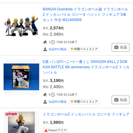
BANDAI Grandista ドラゴンボール超 ドラゴンボール
Z ドッカンバトル ゴジータ ベジット フィギュア 5体
セット 中古 M11465809
2,574
落札
円
2,340
開始
円
1
7/28 22:21
終了
出品
年間ベストストア
出品中の商品
E賞 パン(GTハニー) 一番くじ DRAGON BALL Z DOK
KAN BATTLE 6th anniversary ドラゴンボールZ ドッカ
ンバトル
3,190
落札
円
2,400
開始
円
6
7/28 22:11
終了
出品
年間ベストストア
出品中の商品
ドラゴンボールZ ドッカンバトル ゴジータ フィギュア
送料無料
1,980
落札
円
Yahoo!フリマ