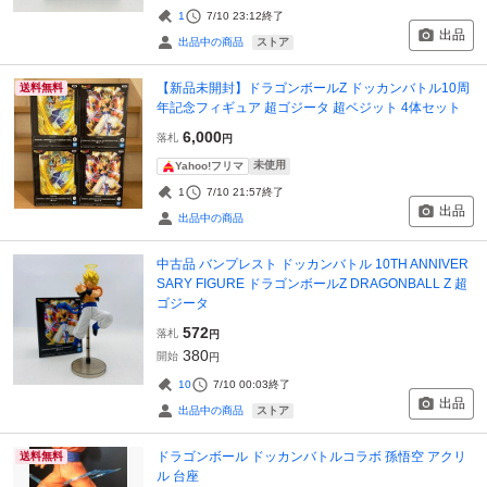
1
7/10 23:12
終了
出品
ストア
出品中の商品
【新品未開封】ドラゴンボールZ ドッカンバトル10周
送料無料
年記念フィギュア 超ゴジータ 超ベジット 4体セット
6,000
落札
円
未使用
Yahoo!フリマ
1
7/10 21:57
終了
出品
出品中の商品
中古品 バンプレスト ドッカンバトル 10TH ANNIVER
SARY FIGURE ドラゴンボールZ DRAGONBALL Z 超
ゴジータ
572
落札
円
380
開始
円
10
7/10 00:03
終了
出品
ストア
出品中の商品
ドラゴンボール ドッカンバトルコラボ 孫悟空 アクリ
送料無料
ル 台座