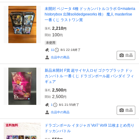
未開封 ベジータ 4種 ドッカンバトルコラボ G×materia
historybox 出陣solidedgeworks 検） 魔人 masterlise
一番くじ ラストワン賞
2,210
落札
円
100
開始
円
未使用
11
8/1 22:18
終了
出品
出品中の商品
新品未開封 F賞 超サイヤ人ロゼ ゴクウブラック ドッ
カンバトル 一番くじ ドラゴンボール超 バンダイ フィ
ギュア
2,500
落札
円
2,500
開始
円
1
8/1 21:55
終了
出品
出品中の商品
ドラゴンボール イタジャガ Vol7 Vol9 11枚まとめ売り
送料無料
ドッカンバトル