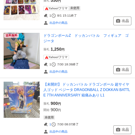
550
落札
円
未使用
Yahoo!フリマ
1
8/1 15:11
終了
出品
出品中の商品
ドラゴンボールZ ドッカンバトル フィギュア ゴ
送料無料
ジータ
1,250
落札
円
Yahoo!フリマ
1
7/30 18:39
終了
出品
出品中の商品
【未開封】 ドッカンバトル ドラゴンボール 超サイヤ
人ゴッド ベジータ DRAGONBALL Z DOKKAN BATTL
E 7TH ANNIVERSARY 箱痛みあり L1
900
落札
円
900
開始
円
未使用
1
7/30 08:07
終了
出品
出品中の商品