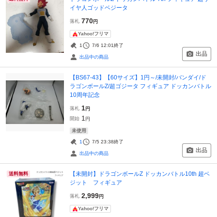
イヤ人ゴッドベジータ
770
落札
円
Yahoo!フリマ
1
7/6 12:01
終了
出品
出品中の商品
【BS67-43】【60サイズ】1円～/未開封/バンダイ/ド
ラゴンボールZ/超ゴジータ フィギュア ドッカンバトル
10周年記念
1
落札
円
1
開始
円
未使用
1
7/5 23:38
終了
出品
出品中の商品
【未開封】ドラゴンボールZ ドッカンバトル10th 超ベ
送料無料
ジット フィギュア
2,999
落札
円
Yahoo!フリマ