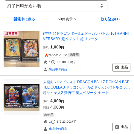
終了日時が近い順
開催中に戻る
50件表示
絞り込み
(1)
(空箱！)ドラゴンボールZ ドッカンバトル 10TH ANNI
送料無料
VERSARY 超ベジット 超ゴジータ
1,000
落札
円
未使用
Yahoo!フリマ
1
8/6 00:50
終了
出品
出品中の商品
未開封 バンプレスト DRAGON BALLZ DOKKAN BAT
TLE COLLAB ドラゴンボールZ ドッカンバトルコラボ
超サイヤ人2 孫悟空 魔人ベジータ セット
4,000
落札
円
4,000
開始
円
未使用
1
8/5 23:00
終了
出品
出品中の商品