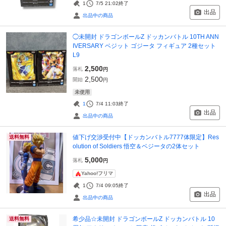
1
7/5 21:02
終了
出品
出品中の商品
◯未開封 ドラゴンボールZ ドッカンバトル 10TH ANN
IVERSARY ベジット ゴジータ フィギュア 2種セット
L9
2,500
落札
円
2,500
開始
円
未使用
1
7/4 11:03
終了
出品
出品中の商品
値下げ交渉受付中【ドッカンバトル7777体限定】Res
送料無料
olution of Soldiers 悟空＆ベジータの2体セット
5,000
落札
円
Yahoo!フリマ
1
7/4 09:05
終了
出品
出品中の商品
希少品☆未開封 ドラゴンボールZ ドッカンバトル 10
送料無料