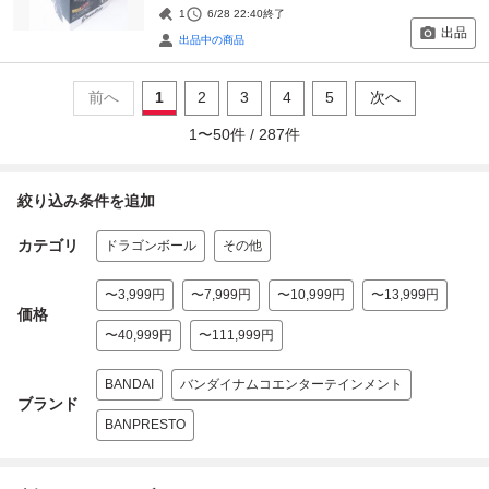
1
6/28 22:40
終了
出品
出品中の商品
前へ
1
2
3
4
5
次へ
1
〜
50
件 /
287
件
絞り込み条件を追加
カテゴリ
ドラゴンボール
その他
〜3,999円
〜7,999円
〜10,999円
〜13,999円
価格
〜40,999円
〜111,999円
BANDAI
バンダイナムコエンターテインメント
ブランド
BANPRESTO