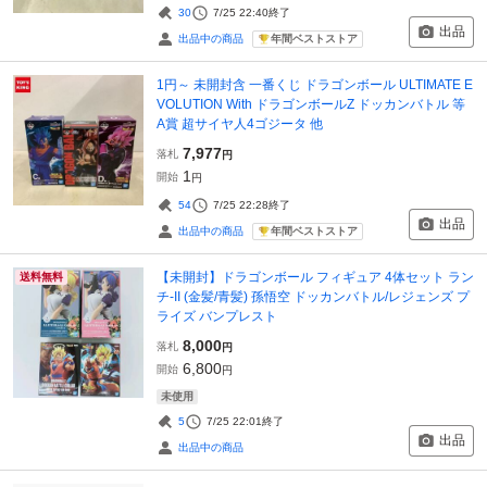
30
7/25 22:40
終了
出品
年間ベストストア
出品中の商品
1円～ 未開封含 一番くじ ドラゴンボール ULTIMATE E
VOLUTION With ドラゴンボールZ ドッカンバトル 等
A賞 超サイヤ人4ゴジータ 他
7,977
落札
円
1
開始
円
54
7/25 22:28
終了
出品
年間ベストストア
出品中の商品
【未開封】ドラゴンボール フィギュア 4体セット ラン
送料無料
チ-II (金髪/青髪) 孫悟空 ドッカンバトル/レジェンズ プ
ライズ バンプレスト
8,000
落札
円
6,800
開始
円
未使用
5
7/25 22:01
終了
出品
出品中の商品