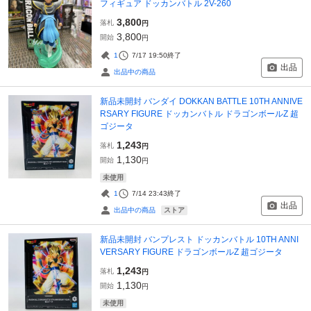
フィギュア ドッカンバトル 2V-260
3,800
落札
円
3,800
開始
円
1
7/17 19:50
終了
出品
出品中の商品
新品未開封 バンダイ DOKKAN BATTLE 10TH ANNIVE
RSARY FIGURE ドッカンバトル ドラゴンボールZ 超
ゴジータ
1,243
落札
円
1,130
開始
円
未使用
1
7/14 23:43
終了
出品
ストア
出品中の商品
新品未開封 バンプレスト ドッカンバトル 10TH ANNI
VERSARY FIGURE ドラゴンボールZ 超ゴジータ
1,243
落札
円
1,130
開始
円
未使用