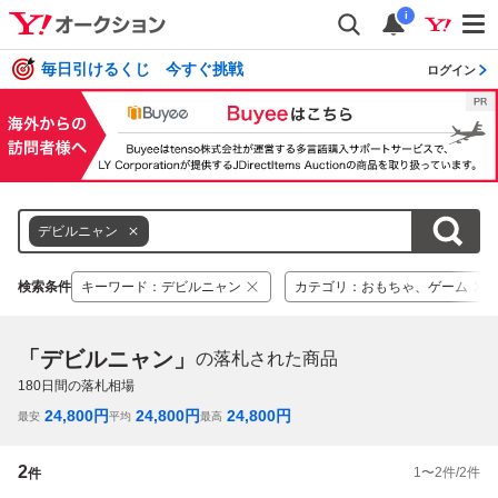
i
毎日引けるくじ 今すぐ挑戦
ログイン
デビルニャン
検索条件
キーワード
：
デビルニャン
カテゴリ
：
おもちゃ、ゲーム
「デビルニャン」
の落札された商品
180
日間の落札相場
24,800
円
24,800
円
24,800
円
最安
平均
最高
2
1
〜
2
件/
2
件
件