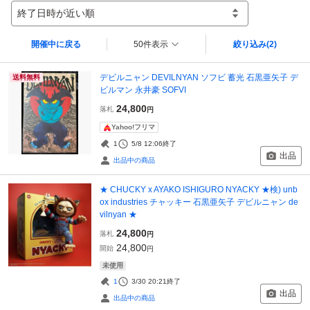
終了日時が近い順
開催中に戻る
50件表示
絞り込み
(2)
デビルニャン DEVILNYAN ソフビ 蓄光 石黒亜矢子 デ
送料無料
ビルマン 永井豪 SOFVI
24,800
落札
円
Yahoo!フリマ
1
5/8 12:06
終了
出品
出品中の商品
★ CHUCKY x AYAKO ISHIGURO NYACKY ★検) unb
ox industries チャッキー 石黒亜矢子 デビルニャン de
vilnyan ★
24,800
落札
円
24,800
開始
円
未使用
1
3/30 20:21
終了
出品
出品中の商品