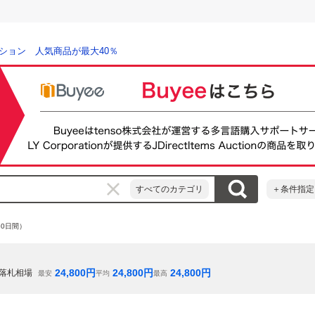
ション 人気商品が最大40％
すべてのカテゴリ
＋条件指定
80日間）
24,800
円
24,800
円
24,800
円
落札相場
最安
平均
最高