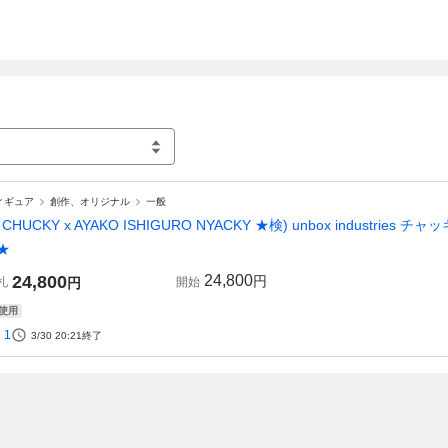
ィギュア
創作、オリジナル
一般
 CHUCKY x AYAKO ISHIGURO NYACKY ★検) unbox industries
 ★
24,800
24,800
円
札
円
開始
使用
1
3/30 20:21
終了