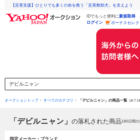
【災害支援】ひとりでも多くの命を救う「災害救助犬」を支えよう
IDでもっと便利に
新規取得
ログイン
ボーナスセレク
オークショントップ
すべてのカテゴリ
「デビルニャン」の商品一覧
（終了1
「デビルニャン」
の落札された商品
180
日間の
指定メーカー・ブランド