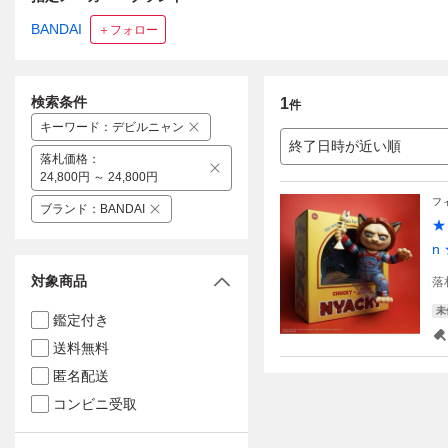
BANDAI
＋フォロー
検索条件
1
件
キーワード
：
デビルニャン
終了日時が近い順
落札価格
：
24,800円 ～ 24,800円
フ
ブランド
：
BANDAI
★
n
対象商品
落
未
鑑定付き
送料無料
匿名配送
コンビニ受取