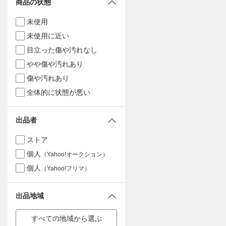
商品の状態
未使用
未使用に近い
目立った傷や汚れなし
やや傷や汚れあり
傷や汚れあり
全体的に状態が悪い
出品者
ストア
個人
（Yahoo!オークション）
個人
（Yahoo!フリマ）
出品地域
すべての地域から選ぶ