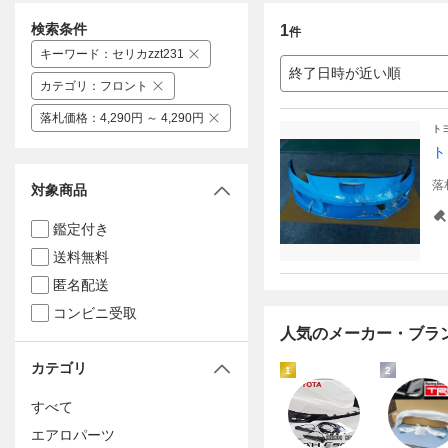
検索条件
1
件
キーワード
：
セリカzzt231
終了日時が近い順
カテゴリ
：
フロント
落札価格
：
4,290円 ～ 4,290円
ト
ト
落
対象商品
鑑定付き
送料無料
匿名配送
コンビニ受取
人気のメーカー・ブラ
カテゴリ
1
2
すべて
エアロパーツ