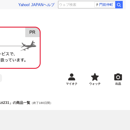
Yahoo! JAPAN
ヘルプ
門前仲町
マイオク
ウォッチ
出品
zt231」の商品一覧
（終了180日間）