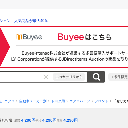
ション 人気商品が最大40％
このカテゴリから
＋条件指定
装、エアロ
自動車メーカー別
トヨタ用
エアロパーツ
フロント
「セリカz
4,290
円
4,290
円
4,290
円
落札相場
最安
平均
最高