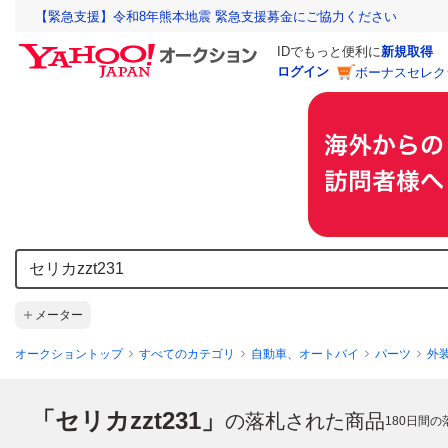
【緊急支援】令和8年熊本地震 緊急支援募金にご協力ください
IDでもっと便利に
新規取得
ログイン
ボーナスセレク
メーター
オークショントップ
すべてのカテゴリ
自動車、オートバイ
パーツ
外
「セリカzzt231」
の落札された商品
180
日間の