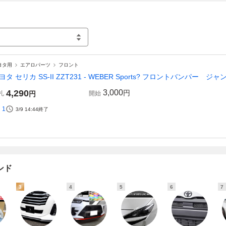
ヨタ用
エアロパーツ
フロント
ヨタ セリカ SS-II ZZT231 - WEBER Sports? フロントバンパー ジャンク
4,290
3,000
円
札
円
開始
1
3/9 14:44
終了
ンド
3
4
5
6
7