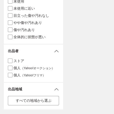
未使用
未使用に近い
目立った傷や汚れなし
やや傷や汚れあり
傷や汚れあり
全体的に状態が悪い
出品者
ストア
個人
（Yahoo!オークション）
個人
（Yahoo!フリマ）
出品地域
すべての地域から選ぶ