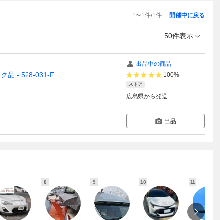
1
〜
1
件/
1
件
開催中に戻る
50件表示
出品中の商品
品 - 528-031-F
100%
ストア
広島県
から発送
出品
8
9
10
11