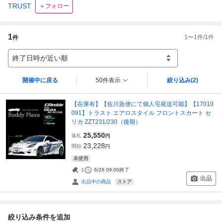
TRUST
＋フォロー
1
1
〜
1
件/
1
件
件
終了日時が近い順
開催中に戻る
50件表示
絞り込み
(2)
【在庫有】【佐川急便にて個人宅発送可能】【17010
091】トラスト エアロスタイル フロントスカート セ
リカ ZZT231/230（後期）
25,550
落札
円
23,228
開始
円
未使用
1
6/26 09:00
終了
出品
ストア
出品中の商品
絞り込み条件を追加