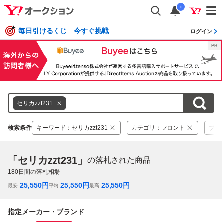
i
毎日引けるくじ 今すぐ挑戦
ログイン
セリカzzt231
検索条件
キーワード
：
セリカzzt231
カテゴリ
：
フロント
ブラ
「セリカzzt231」
の落札された商品
180
日間の落札相場
25,550
円
25,550
円
25,550
円
最安
平均
最高
指定メーカー・ブランド