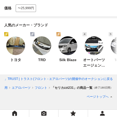
価格
〜25,999円
人気のメーカー・ブランド
1
2
3
4
5
トヨタ
TRD
Silk Blaze
オートパーツ
エージェンシ
ー
231」TRUST | トラスト(フロント - エアロパーツ)
の開催中のオークションに戻る
ヨタ用
エアロパーツ
フロント
「セリカzzt231」の商品一覧
（終了180日間）
ページトップへ