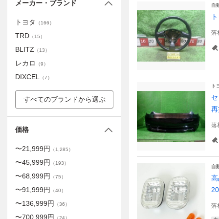
メーカー・ブランド
自
ト
トヨタ
（
166
）
落
TRD
（
15
）
BLITZ
（
13
）
レカロ
（
9
）
DIXCEL
（
7
）
ト
セ
すべてのブランドから選ぶ
再
落
価格
〜
21,999
円
（
1,285
）
〜
45,999
円
（
193
）
自
〜
68,999
円
（
75
）
高
〜
91,999
円
2
（
40
）
〜
136,999
円
（
36
）
落
〜
700,999
円
（
24
）