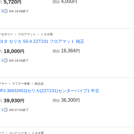
5,720
4,000
円
札
円
開始
3
8/6 19:09
終了
クセサリー
フロアマット
トヨタ用
ヨタ セリカ SS-II ZZT231 フロアマット 純正
18,000
16,364
円
札
円
開始
1
8/6 18:05
終了
フラー
マフラー本体
純正品
UPJ-36832651]セリカ(ZZT231)センターパイプ1 中古
39,930
36,300
円
札
円
開始
1
8/6 07:52
終了
ーツ
コンピュータ
トヨタ用