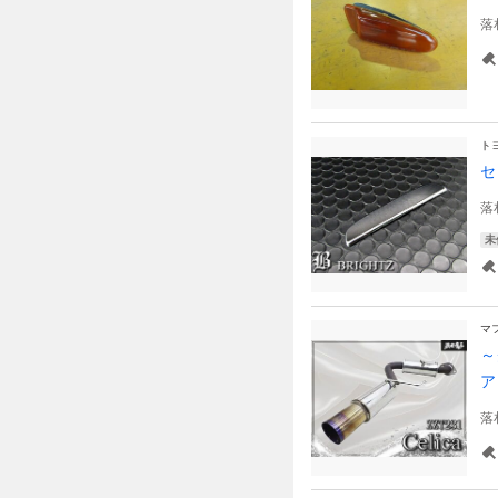
落
ト
セ
落
未
マ
～
ア
落