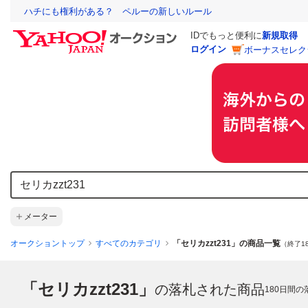
ハチにも権利がある？ ペルーの新しいルール
IDでもっと便利に
新規取得
ログイン
ボーナスセレク
メーター
オークショントップ
すべてのカテゴリ
「セリカzzt231」の商品一覧
（終了1
「セリカzzt231」
の落札された商品
180
日間の