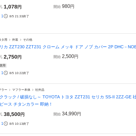
1,078
980
円
札
円
開始
1
8/5 21:33
終了
ヨタ用
外装
その他
リカ ZZT230 ZZT231 クローム メッキ ドア ノブ カバー 2P DHC－NO
2,750
2,500
円
札
円
開始
使用
1
8/5 10:22
終了
フラー
マフラー本体
社外品
クラック / 破損なし～ TOYOTA トヨタ ZZT231 セリカ SS-II 2ZZ-
ピース チタンカラー 即納！
38,500
34,990
円
札
円
開始
1
8/5 10:13
終了