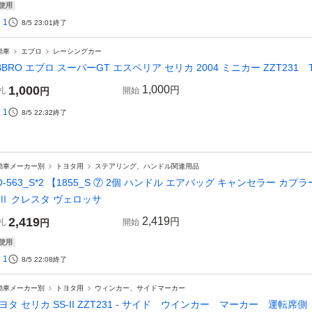
使用
1
8/5 23:01
終了
動車
エブロ
レーシングカー
BBRO エブロ スーパーGT エスペリア セリカ 2004 ミニカー ZZT231 TO
1,000
1,000
円
札
円
開始
1
8/5 22:32
終了
動車メーカー別
トヨタ用
ステアリング、ハンドル関連用品
O-563_S*2 【1855_S ⑦ 2個 ハンドル エアバッグ キャンセラー カプラー
Ⅱ クレスタ ヴェロッサ
2,419
2,419
円
札
円
開始
使用
1
8/5 22:08
終了
動車メーカー別
トヨタ用
ウィンカー、サイドマーカー
ヨタ セリカ SS-II ZZT231 - サイド ウインカー マーカー 運転席側（R・