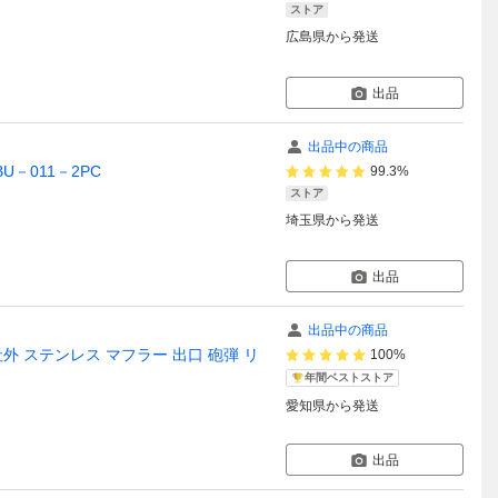
ストア
広島県
から発送
出品
出品中の商品
BU－011－2PC
99.3%
ストア
埼玉県
から発送
出品
出品中の商品
GE 社外 ステンレス マフラー 出口 砲弾 リ
100%
年間ベストストア
愛知県
から発送
出品