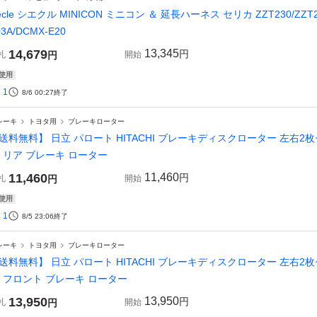
iecle シエクル MINICON ミニコン ＆ 延長ハーネス セリカ ZZT230/ZZT231 
03A/DCMX-E20
14,679
13,345
円
札
円
開始
使用
1
8/6 00:27
終了
レーキ
トヨタ用
ブレーキローター
送料無料】 日立 パロート HITACHI ブレーキディスクローター 左右2枚セッ
1 リア ブレーキ ローター
11,460
11,460
円
札
円
開始
使用
1
8/5 23:06
終了
レーキ
トヨタ用
ブレーキローター
送料無料】 日立 パロート HITACHI ブレーキディスクローター 左右2枚セッ
1 フロント ブレーキ ローター
13,950
13,950
円
札
円
開始