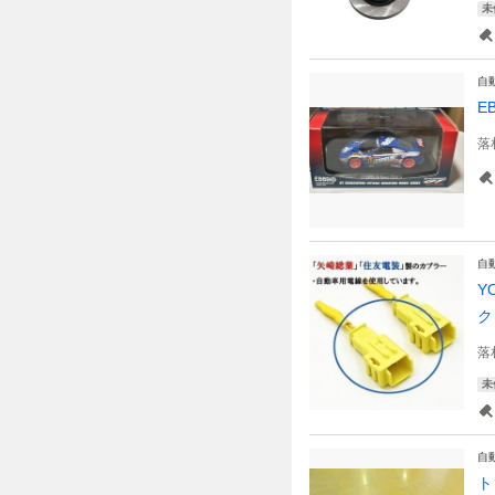
未
自
E
落
自
Y
ク
落
未
自
ト