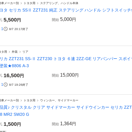
動車メーカー別
トヨタ用
ステアリング、ハンドル本体
ヨタ セリカ SSⅡ ZZT231 純正 ステアリング ハンドル シフトスイッチ
5,500
5,000
円
札
円
開始
1
8/7 20:17
終了
ヨタ用
外装
リア
リカ ZZT231 SS-Ⅱ ZZT230 トヨタ ６速 2ZZ-GE リアバンパー スポイラー
塗装★8806 A-3
16,500
15,000
円
札
円
開始
1
8/7 19:26
終了
動車メーカー別
トヨタ用
ウィンカー、サイドマーカー
品質♪ クリスタル クリア サイドマーカー サイドウインカー セリカ ZZT230 Z
08 MR2 SW20 G
1,500
1,364
円
札
円
開始