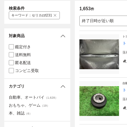
検索条件
1,653
件
キーワード
：
セリカzzt231
終了日時が近い順
対象商品
ト
ト
鑑定付き
落
送料無料
匿名配送
コンビニ受取
自
カテゴリ
ト
自動車、オートバイ
（
1,628
）
落
おもちゃ、ゲーム
（
19
）
本、雑誌
（
6
）