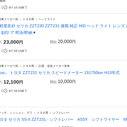
使用
1
8/7 10:33
終了
動車メーカー別
トヨタ用
ヘッドライト
程度良好 セリカ ZZT230 ZZT231 後期 純正 HID ヘッド ライト レンズ 
2 刻印 ア 即決/即納▼
23,000
20,000
円
札
円
開始
1
8/7 09:15
終了
動車メーカー別
トヨタ用
計器、追加メーター本体
psi』 トヨタ ZZT231 セリカ スピードメーター 191750km H13年式
12,100
10,000
円
札
円
開始
1
8/7 08:03
終了
ラッチ、ミッション、デフ
トヨタ用
シフトレバー
ヨタ セリカ SS-II ZZT231 - シフトレバー ASSY シフトワイヤー 6MT 