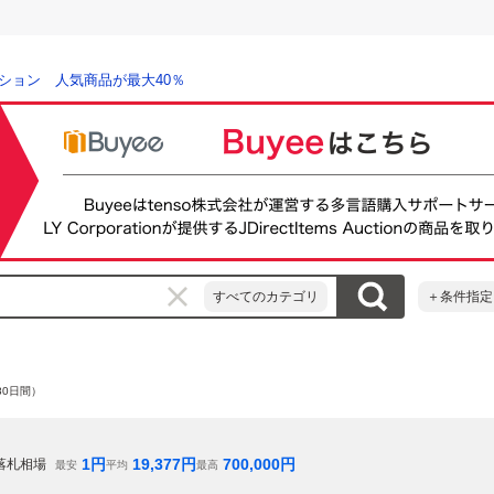
ション 人気商品が最大40％
すべてのカテゴリ
＋条件指定
80日間）
1
円
19,377
円
700,000
円
落札相場
最安
平均
最高