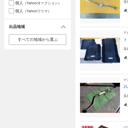
落
個人
（Yahoo!オークション）
個人
（Yahoo!フリマ）
出品地域
ア
すべての地域から選ぶ
ト
落
マ
2
落
パ
送料無料