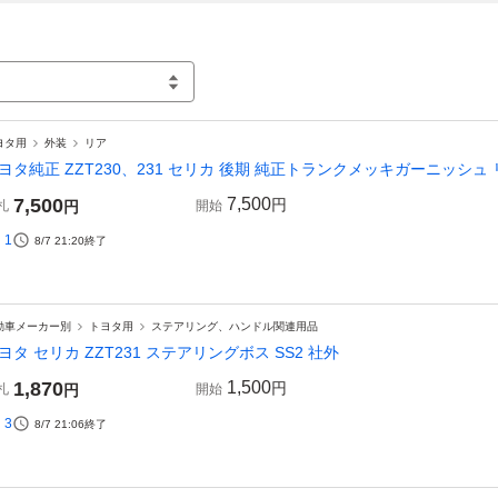
ヨタ用
外装
リア
ヨタ純正 ZZT230、231 セリカ 後期 純正トランクメッキガーニッシ
7,500
7,500
円
札
円
開始
1
8/7 21:20
終了
動車メーカー別
トヨタ用
ステアリング、ハンドル関連用品
ヨタ セリカ ZZT231 ステアリングボス SS2 社外
1,870
1,500
円
札
円
開始
3
8/7 21:06
終了