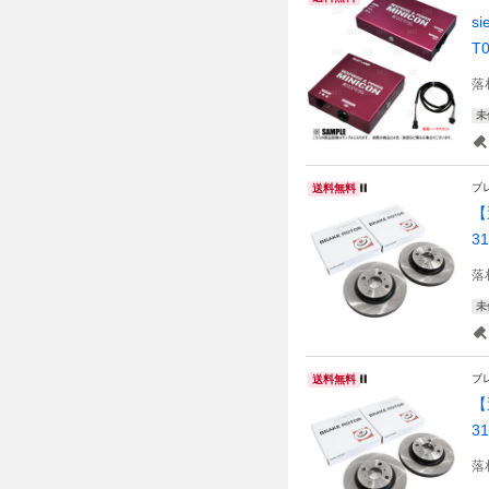
s
T
落
未
ブ
送料無料
【
3
落
未
ブ
送料無料
【
3
落