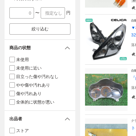
未
〜
円
自
▼
絞り込む
3
落
商品の状態
未使用
未使用に近い
自
目立った傷や汚れなし
『
やや傷や汚れあり
落
傷や汚れあり
全体的に状態が悪い
出品者
ク
ト
ストア