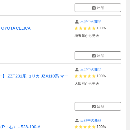
出品
出品中の商品
YOTA CELICA
100%
埼玉県
から発送
出品
出品中の商品
】 ZZT231系 セリカ JZX110系 マー
100%
大阪府
から発送
出品
出品中の商品
右） - 528-100-A
100%