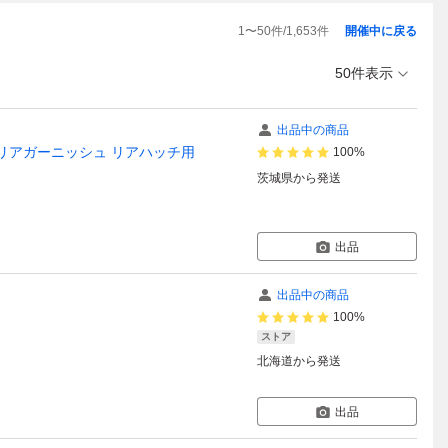
1
〜
50
件/
1,653
件
開催中に戻る
50件表示
出品中の商品
ュ リアガーニッシュ リアハッチ用
100%
茨城県
から発送
出品
出品中の商品
100%
ストア
北海道
から発送
出品