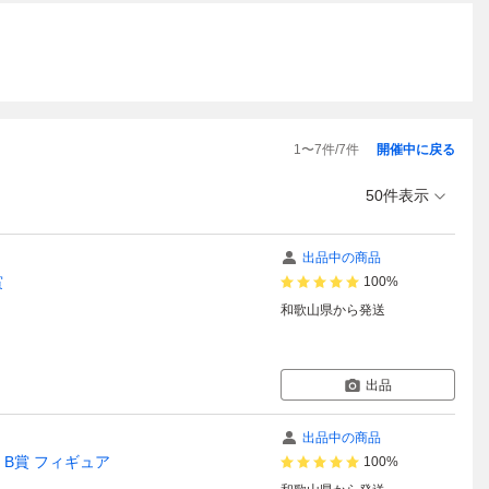
1
〜
7
件/
7
件
開催中に戻る
50件表示
出品中の商品
賞
100%
和歌山県
から発送
出品
出品中の商品
 B賞 フィギュア
100%