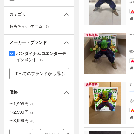
落
カテゴリ
おもちゃ、ゲーム
（
7
）
オ
送料無料
一
メーカー・ブランド
落
バンダイナムコエンターテ
インメント
（
7
）
すべてのブランドから選ぶ
オ
送料無料
一
価格
落
〜
1,999
円
（
1
）
〜
2,999
円
（
3
）
〜
3,999
円
（
3
）
コ