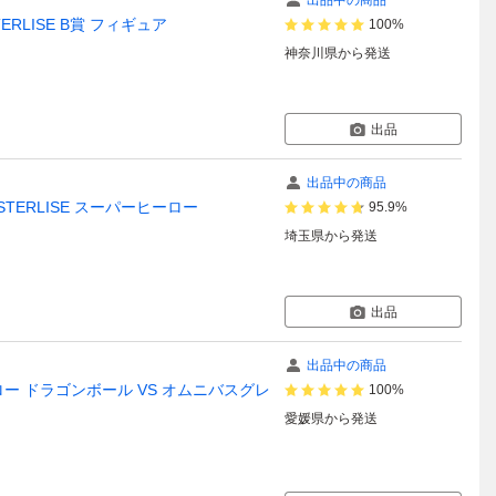
出品中の商品
RLISE B賞 フィギュア
100%
神奈川県
から発送
出品
出品中の商品
TERLISE スーパーヒーロー
95.9%
埼玉県
から発送
出品
出品中の商品
ー ドラゴンボール VS オムニバスグレ
100%
愛媛県
から発送