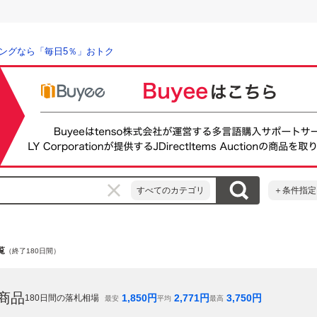
ングなら「毎日5％」おトク
すべてのカテゴリ
＋条件指定
覧
（終了180日間）
商品
1,850
円
2,771
円
3,750
円
180
日間の落札相場
最安
平均
最高