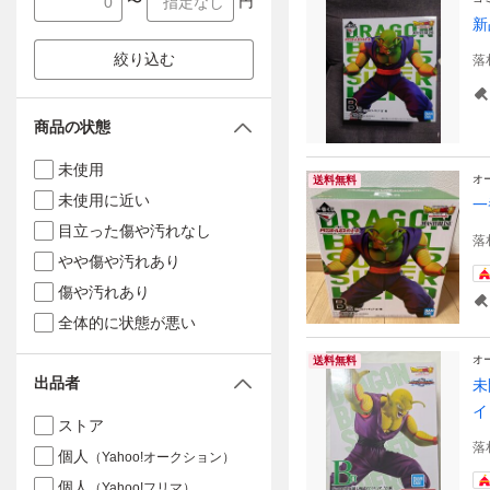
〜
円
新
絞り込む
落
商品の状態
未使用
オ
送料無料
未使用に近い
一
目立った傷や汚れなし
落
やや傷や汚れあり
傷や汚れあり
全体的に状態が悪い
オ
送料無料
出品者
未
イ
ストア
落
個人
（Yahoo!オークション）
個人
（Yahoo!フリマ）