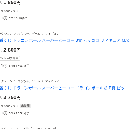
1,850
札
円
Yahoo!フリマ
1
7/8 18:16
終了
ークション
おもちゃ、ゲーム
フィギュア
番くじ ドラゴンボール スーパーヒーロー B賞 ピッコロ フィギュア MAST
2,800
札
円
Yahoo!フリマ
1
6/10 17:42
終了
ークション
おもちゃ、ゲーム
フィギュア
番くじ ドラゴンボール スーパーヒーロー ドラゴンボール超 B賞 ピッコロ 
3,750
札
円
未使用
Yahoo!フリマ
1
5/19 16:54
終了
ミック、アニメ
ドラゴンボール
その他