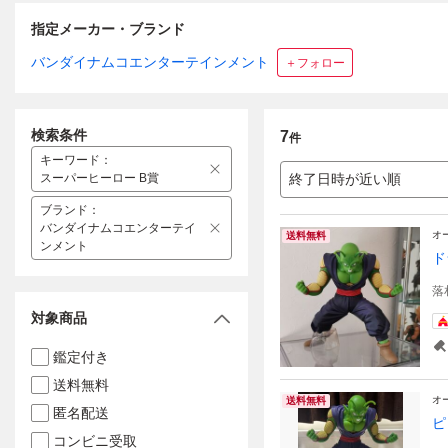
指定メーカー・ブランド
バンダイナムコエンターテインメント
＋フォロー
検索条件
7
件
キーワード
：
スーパーヒーロー B賞
終了日時が近い順
ブランド
：
バンダイナムコエンターテイ
オ
送料無料
ンメント
ド
落
対象商品
鑑定付き
送料無料
オ
送料無料
匿名配送
ピ
コンビニ受取