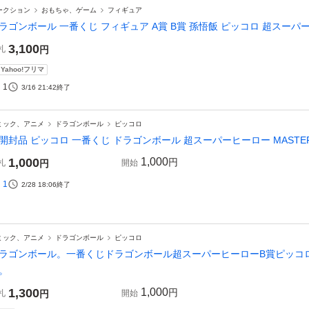
ークション
おもちゃ、ゲーム
フィギュア
ラゴンボール 一番くじ フィギュア A賞 B賞 孫悟飯 ピッコロ 超スー
3,100
札
円
Yahoo!フリマ
1
3/16 21:42
終了
ミック、アニメ
ドラゴンボール
ピッコロ
開封品 ピッコロ 一番くじ ドラゴンボール 超スーパーヒーロー MASTERLI
1,000
1,000
円
札
円
開始
1
2/28 18:06
終了
ミック、アニメ
ドラゴンボール
ピッコロ
ラゴンボール。一番くじドラゴンボール超スーパーヒーローB賞ピッコ
。
1,300
1,000
円
札
円
開始