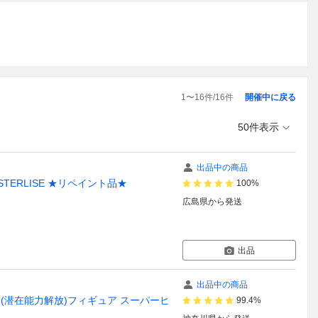
1
〜
16
件/
16
件
開催中に戻る
50件表示
出品中の商品
TERLISE ★リペイント品★
100%
広島県
から発送
出品
出品中の商品
ロ(潜在能力解放)フィギュア スーパーヒ
99.4%