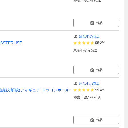
神奈川県
から発送
出品
出品中の商品
TERLISE
98.2%
東京都
から発送
出品
出品中の商品
(潜在能力解放)フィギュア ドラゴンボール
99.4%
神奈川県
から発送
出品