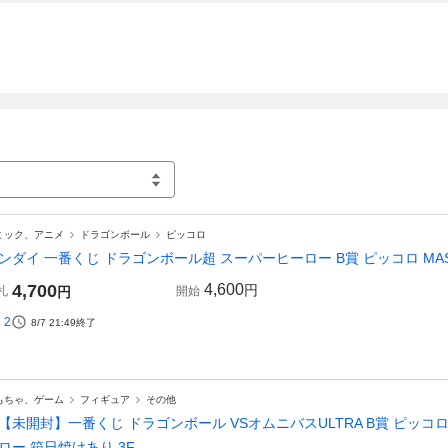
ミック、アニメ
ドラゴンボール
ピッコロ
ンダイ 一番くじ ドラゴンボール超 スーパーヒーロー B賞 ピッコロ MAS
4,700
4,600
円
札
円
開始
2
8/7 21:49
終了
もちゃ、ゲーム
フィギュア
その他
【未開封】一番くじ ドラゴンボール VSオムニバスULTRA B賞 ピッコ
ロー 箱日焼けあり 3F