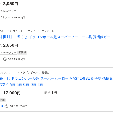
3,050
札
円
Yahoo!フリマ
1
4/14 19:48
終了
ィギュア
コミック、アニメ
ドラゴンボール
未開封】一番くじ ドラゴンボール超スーパーヒーロー A賞 孫悟飯ビース
2,650
札
円
未使用
Yahoo!フリマ
1
3/27 13:19
終了
ミック、アニメ
ドラゴンボール
孫悟空
番くじ ドラゴンボール超 スーパーヒーロー MASTERISE 孫悟空 孫悟飯
マ2号 A賞 B賞 C賞 D賞 E賞
17,000
1
円
札
円
開始
使用
36
3/22 22:20
終了