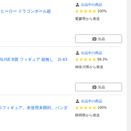
出品中の商品
パーヒーロー ドラゴンボール超
100%
愛媛県
から発送
出品
出品中の商品
SE B賞 フィギュア 箱無し 2I-43
99.3%
神奈川県
から発送
出品
出品中の商品
ロフィギュア。未使用未開封。バンダ
100%
静岡県
から発送