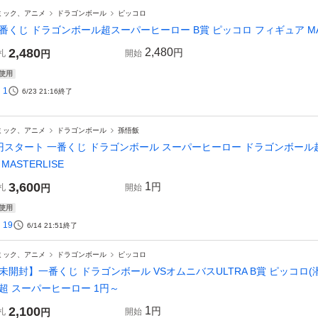
ミック、アニメ
ドラゴンボール
ピッコロ
番くじ ドラゴンボール超スーパーヒーロー B賞 ピッコロ フィギュア MA
2,480
2,480
円
札
円
開始
使用
1
6/23 21:16
終了
ミック、アニメ
ドラゴンボール
孫悟飯
円スタート 一番くじ ドラゴンボール スーパーヒーロー ドラゴンボール超
 MASTERLISE
3,600
1
円
札
円
開始
使用
19
6/14 21:51
終了
ミック、アニメ
ドラゴンボール
ピッコロ
未開封】一番くじ ドラゴンボール VSオムニバスULTRA B賞 ピッコロ
超 スーパーヒーロー 1円～
2,100
1
円
札
円
開始