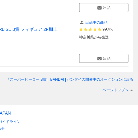
出品
出品中の商品
ISE B賞 フィギュア 2F棚上
99.4%
神奈川県
から発送
出品
「スーパーヒーロー B賞」BANDAI | バンダイ
の開催中のオークションに戻る
ページトップへ
JAPAN
ガイドライン
わせ