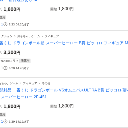
1,800
1,800
円
札
円
開始
使用
1
7/23 09:25
終了
ークション
おもちゃ、ゲーム
フィギュア
番くじ ドラゴンボール超 スーパーヒーロー B賞 ピッコロ フィギュア MAS
3,300
札
円
未使用
Yahoo!フリマ
1
6/29 14:43
終了
もちゃ、ゲーム
フィギュア
その他
開封品 一番くじ ドラゴンボール VSオムニバスULTRA B賞 ピッコロ
 スーパーヒーロー 2F-451
1,800
1,800
円
札
円
開始
使用
1
6/29 14:12
終了