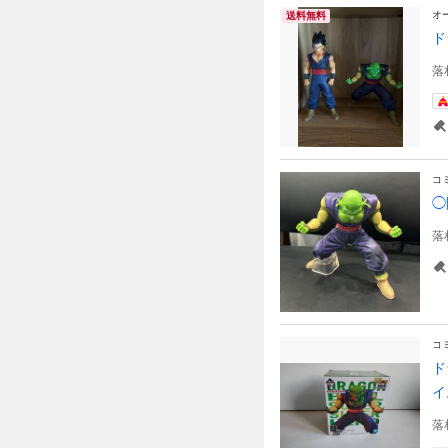
オ
送料無料
ド
落
コ
◯
落
コ
ド
イ
落