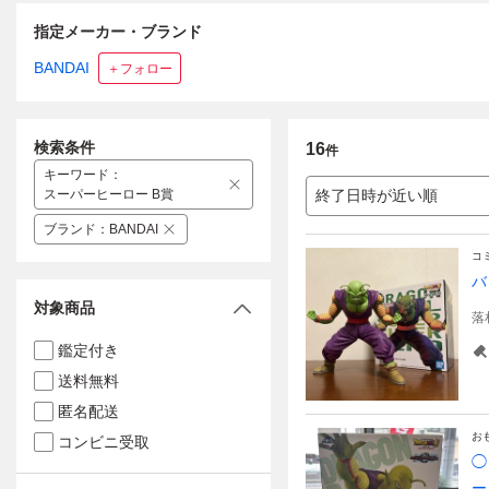
指定メーカー・ブランド
BANDAI
＋フォロー
検索条件
16
件
キーワード
：
スーパーヒーロー B賞
終了日時が近い順
ブランド
：
BANDAI
コ
バ
対象商品
落
鑑定付き
送料無料
匿名配送
お
コンビニ受取
◯
ー