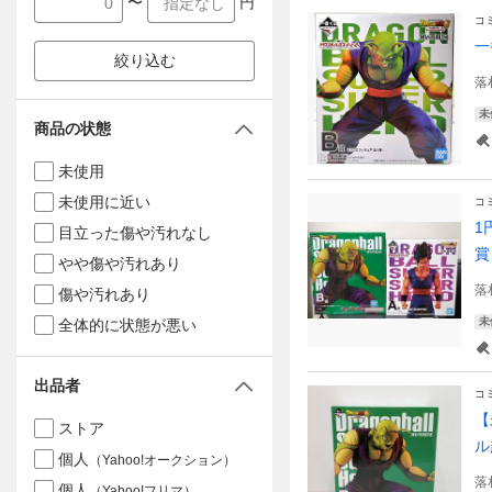
〜
円
コ
一
絞り込む
落
未
商品の状態
未使用
未使用に近い
コ
1
目立った傷や汚れなし
賞
やや傷や汚れあり
落
傷や汚れあり
未
全体的に状態が悪い
出品者
コ
【
ストア
ル
個人
（Yahoo!オークション）
落
個人
（Yahoo!フリマ）