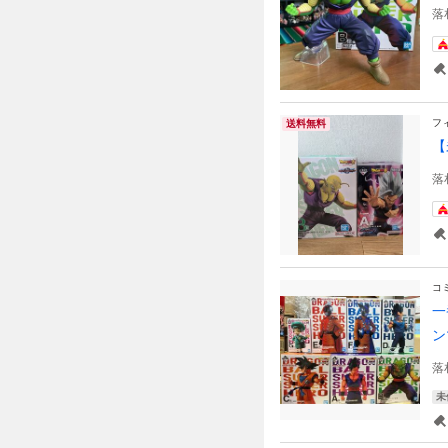
落
フ
送料無料
【
落
コ
一
ン
落
未