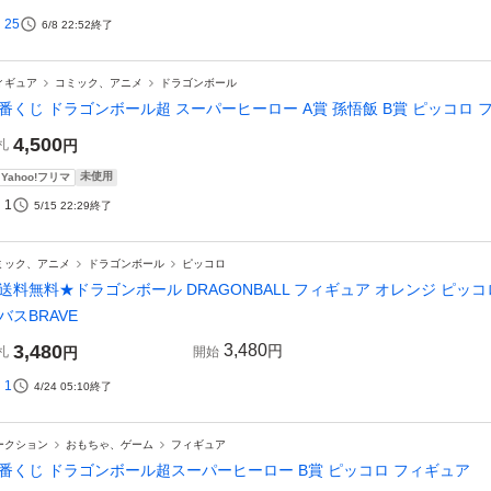
25
6/8 22:52
終了
ィギュア
コミック、アニメ
ドラゴンボール
番くじ ドラゴンボール超 スーパーヒーロー A賞 孫悟飯 B賞 ピッコロ 
4,500
札
円
未使用
Yahoo!フリマ
1
5/15 22:29
終了
ミック、アニメ
ドラゴンボール
ピッコロ
送料無料★ドラゴンボール DRAGONBALL フィギュア オレンジ ピッコ
バスBRAVE
3,480
3,480
円
札
円
開始
1
4/24 05:10
終了
ークション
おもちゃ、ゲーム
フィギュア
番くじ ドラゴンボール超スーパーヒーロー B賞 ピッコロ フィギュア