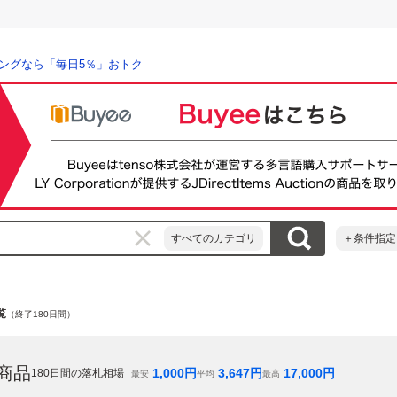
ングなら「毎日5％」おトク
すべてのカテゴリ
＋条件指定
覧
（終了180日間）
商品
1,000
円
3,647
円
17,000
円
180
日間の落札相場
最安
平均
最高