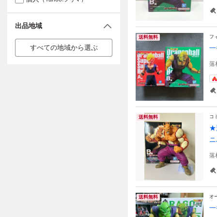
出品地域
フ
送料無料
すべての地域から選ぶ
一
落
コ
送料無料
★
ニ
落
オ
送料無料
一