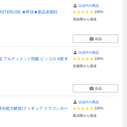
出品中の商品
STERLISE ★即決★新品未開封
100%
高知県
から発送
出品
出品中の商品
 アルティメット悟飯 ピッコロ A賞 B
100%
京都府
から発送
出品
出品中の商品
(潜在能力解放)フィギュア ドラゴンボー
100%
新潟県
から発送