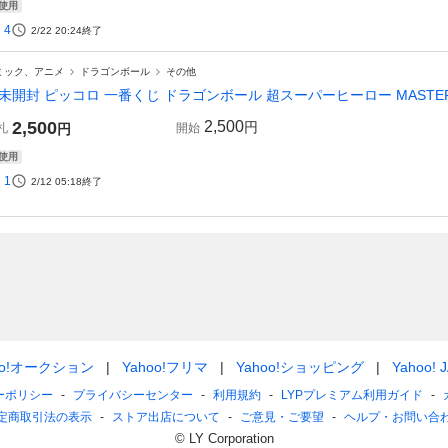
使用
4
2/22 20:24
終了
ミック、アニメ
ドラゴンボール
その他
未開封 ピッコロ 一番くじ ドラゴンボール 超スーパーヒーロー MASTERL
2,500
2,500
円
札
円
開始
使用
1
2/12 05:18
終了
oo!オークション
Yahoo!フリマ
Yahoo!ショッピング
Yahoo! 
ーポリシー
プライバシーセンター
利用規約
LYPプレミアム利用ガイド
定商取引法の表示
ストア出店について
ご意見・ご要望
ヘルプ・お問い合
© LY Corporation