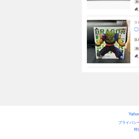
未
コ
◯
落
未
Yah
プライバシ
特