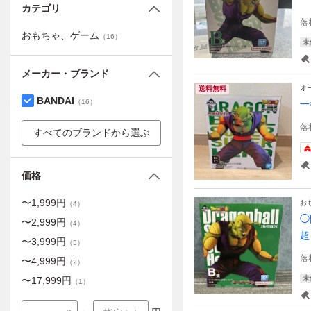
カテゴリ
落
おもちゃ、ゲーム
（
16
）
未
メーカー・ブランド
オ
送料無料
BANDAI
（
16
）
一
落
すべてのブランドから選ぶ
価格
〜
1,999
円
お
（
4
）
◯
〜
2,999
円
（
4
）
超
〜
3,999
円
（
5
）
落
〜
4,999
円
（
2
）
未
〜
17,999
円
（
1
）