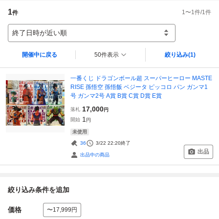
1
1
〜
1
件/
1
件
件
終了日時が近い順
開催中に戻る
50件表示
絞り込み
(1)
一番くじ ドラゴンボール超 スーパーヒーロー MASTE
RISE 孫悟空 孫悟飯 ベジータ ピッコロ パン ガンマ1
号 ガンマ2号 A賞 B賞 C賞 D賞 E賞
17,000
落札
円
1
開始
円
未使用
36
3/22 22:20
終了
出品
出品中の商品
絞り込み条件を追加
価格
〜17,999円