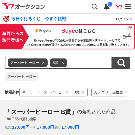
i
毎日引けるくじ 今すぐ挑戦
ログイン
スーパーヒーロー
B賞
スーパーヒーロー
検索条件
キーワード
：
スーパーヒーロー B賞
カテゴリ
：
孫悟空
「スーパーヒーロー B賞」
の落札された商品
180
日間の落札相場
17,000
円
17,000
円
17,000
円
最安
平均
最高