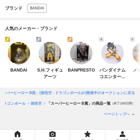
ブランド
BANDAI
人気のメーカー・ブランド
1
2
3
4
5
BANDAI
S.H.フィギュ
BANPRESTO
バンダイナム
メ
アーツ
コエンターテ
インメント
スーパーヒーロー B賞」(孫悟空 - ドラゴンボール)
の開催中のオークションに戻る
ドラゴンボール
孫悟空
「スーパーヒーロー B賞」の商品一覧
（終了180日間）
ページトップへ