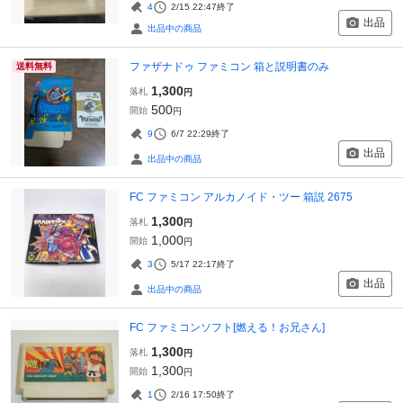
4
2/15 22:47
終了
出品
出品中の商品
ファザナドゥ ファミコン 箱と説明書のみ
送料無料
1,300
落札
円
500
開始
円
9
6/7 22:29
終了
出品
出品中の商品
FC ファミコン アルカノイド・ツー 箱説 2675
1,300
落札
円
1,000
開始
円
3
5/17 22:17
終了
出品
出品中の商品
FC ファミコンソフト[燃える！お兄さん]
1,300
落札
円
1,300
開始
円
1
2/16 17:50
終了