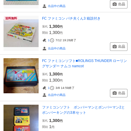
出品
出品中の商品
FC ファミコン パチ夫くん3 箱説付き
送料無料
1,300
落札
円
1,300
開始
円
1
7/12 19:26
終了
出品
出品中の商品
FC ファミコンソフト■ROLINGS THUNDER ローリン
グサンダー ナムコ namcot
1,300
落札
円
1,300
開始
円
1
3/8 14:59
終了
出品
出品中の商品
ファミコンソフト ボンバーマンとボンバーマン2と
ボンバーキングの3本セット
1,300
落札
円
1
開始
円