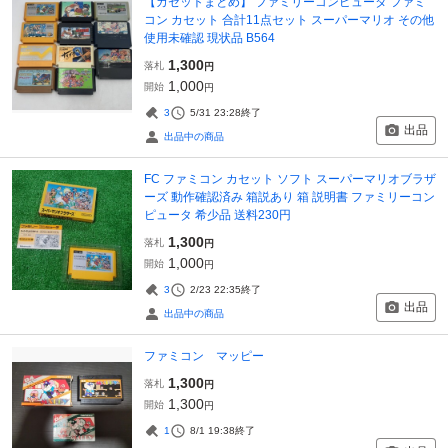
【カセットまとめ】 ファミリーコンピュータ ファミ
コン カセット 合計11点セット スーパーマリオ その他
使用未確認 現状品 B564
1,300
落札
円
1,000
開始
円
3
5/31 23:28
終了
出品
出品中の商品
FC ファミコン カセット ソフト スーパーマリオブラザ
ーズ 動作確認済み 箱説あり 箱 説明書 ファミリーコン
ピュータ 希少品 送料230円
1,300
落札
円
1,000
開始
円
3
2/23 22:35
終了
出品
出品中の商品
ファミコン マッピー
1,300
落札
円
1,300
開始
円
1
8/1 19:38
終了