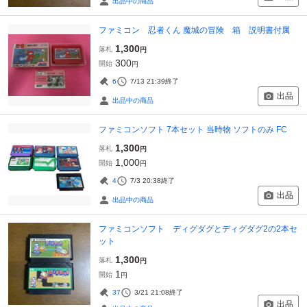
出品中の商品
ファミコン 忍者くん 魔城の冒険 箱 説明書付属
1,300
落札
円
300
開始
円
6
7/13 21:39
終了
出品
出品中の商品
ファミコンソフト 7本セット 当時物 ソフトのみ FC
1,300
落札
円
1,000
開始
円
4
7/3 20:38
終了
出品
出品中の商品
ファミコンソフト ディグダグとディグダグ2の2本セ
ット
1,300
落札
円
1
開始
円
37
3/21 21:08
終了
出品