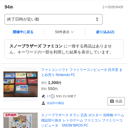
94
1
〜
50
件/
94
件
件
終了日時が近い順
開催中に戻る
50件表示
絞り込み
(2)
スノーブラザーズ ファミコン
に一致する商品はありませ
ん。キーワードの一部を利用した結果を表示しています。
ファミコンソフト ファミリーコンピュータ 任天堂 ま
とめ売り Nintendo FC
1,300
落札
円
550
開始
円
17
5/31 21:32
終了
出品
出品中の商品
スノーブラザース チラシ 広告 ポスター 当時物 ゲーム
送料無料
雑誌切り抜き レトロゲーム ファミコン ファミリーコ
ンピュータ SNOW BROS FC