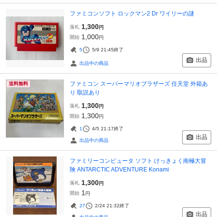
ファミコンソフト ロックマン2 Dr ワイリーの謎
1,300
落札
円
1,000
開始
円
5
5/9 21:45
終了
出品
出品中の商品
ファミコン スーパーマリオブラザーズ 任天堂 外箱あ
送料無料
り 取説あり
1,300
落札
円
1,300
開始
円
1
4/5 21:17
終了
出品
出品中の商品
ファミリーコンピュータ ソフト けっきょく南極大冒
険 ANTARCTIC ADVENTURE Konami
1,300
落札
円
1
開始
円
27
2/24 21:32
終了
出品