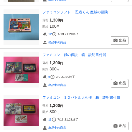
ファミコンソフト 忍者くん 魔城の冒険
1,300
落札
円
100
開始
円
12
4/19 21:29
終了
出品
出品中の商品
ファミコン 影の伝説 箱 説明書付属
1,300
落札
円
300
開始
円
5
3/9 21:39
終了
出品
出品中の商品
ファミコン ＳＤバトル大相撲 箱 説明書付属
1,300
落札
円
300
開始
円
11
7/13 21:28
終了
出品
出品中の商品