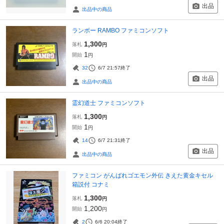
出品
出品中の商品
ランボー RAMBO ファミコンソフト
1,300
落札
円
1
開始
円
32
6/7 21:57
終了
出品
出品中の商品
霊幻道士 ファミコンソフト
1,300
落札
円
1
開始
円
14
6/7 21:31
終了
出品
出品中の商品
ファミコン がんばれゴエモン外伝 きえた黄金キセル
箱説付 コナミ
1,300
落札
円
1,200
開始
円
2
6/6 20:04
終了