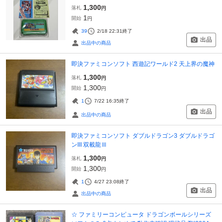
1,300
落札
円
1
開始
円
39
2/18 22:31
終了
出品
出品中の商品
即決ファミコンソフト 西遊記ワールド2 天上界の魔神
1,300
落札
円
1,300
開始
円
1
7/22 16:35
終了
出品
出品中の商品
即決ファミコンソフト ダブルドラゴン3 ダブルドラゴ
ンIII 双載龍Ⅲ
1,300
落札
円
1,300
開始
円
1
4/27 23:08
終了
出品
出品中の商品
☆ ファミリーコンピュータ ドラゴンボールシリーズ