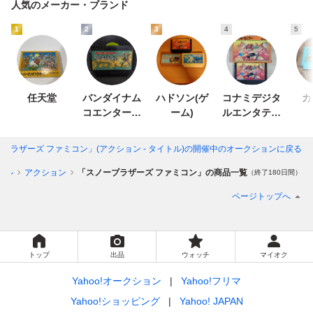
人気のメーカー・ブランド
1
2
3
4
5
任天堂
バンダイナム
ハドソン(ゲ
コナミデジタ
カ
コエンターテ
ーム)
ルエンタテイ
インメント
ンメント
ブラザーズ ファミコン」(アクション - タイトル)
の開催中のオークションに戻る
トル
アクション
「スノーブラザーズ ファミコン」の商品一覧
（終了180日間）
ページトップへ
トップ
出品
ウォッチ
マイオク
Yahoo!オークション
Yahoo!フリマ
Yahoo!ショッピング
Yahoo! JAPAN