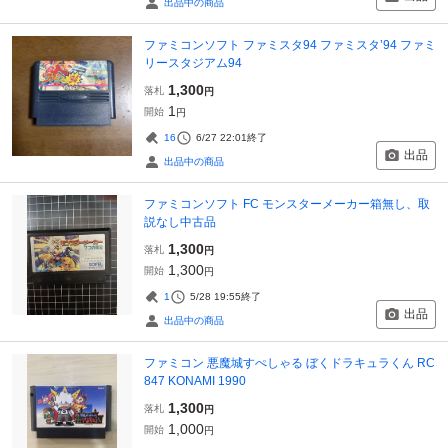
出品中の商品
ファミコンソフト ファミスタ94 ファミスタ’94 ファミ
リースタジアム94
1,300
落札
円
1
開始
円
16
6/27 22:01
終了
出品
出品中の商品
ファミコンソフト FC モンスターメーカー箱無し、取
説なし中古品
1,300
落札
円
1,300
開始
円
1
5/28 19:55
終了
出品
出品中の商品
ファミコン 悪魔城すぺしゃる ぼくドラキュラくん RC
847 KONAMI 1990
1,300
落札
円
1,000
開始
円