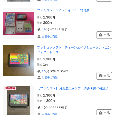
ファミコン ハイドライド３ 箱付属
1,300
落札
円
300
開始
円
14
4/6 21:22
終了
出品
出品中の商品
ファミコンソフト ティーンエイジミュータントニン
ジャタートルズ2
1,300
落札
円
1
開始
円
20
3/28 21:33
終了
出品
出品中の商品
【ファミコン】 月風魔伝★ソフトのみ★動作確認済
送料無料
1,300
落札
円
1,300
開始
円
1
4/29 23:35
終了
出品
出品中の商品