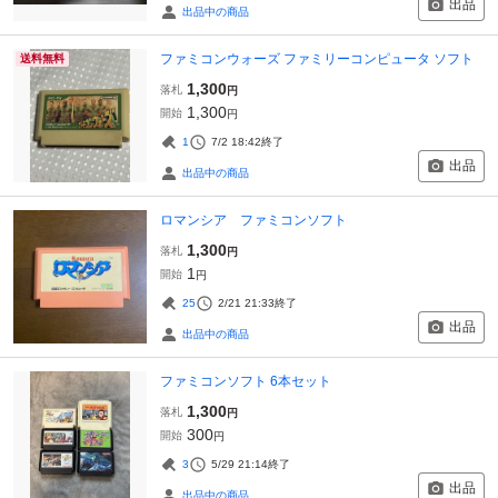
出品
出品中の商品
ファミコンウォーズ ファミリーコンピュータ ソフト
送料無料
1,300
落札
円
1,300
開始
円
1
7/2 18:42
終了
出品
出品中の商品
ロマンシア ファミコンソフト
1,300
落札
円
1
開始
円
25
2/21 21:33
終了
出品
出品中の商品
ファミコンソフト 6本セット
1,300
落札
円
300
開始
円
3
5/29 21:14
終了
出品
出品中の商品