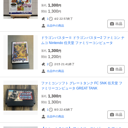
1,300
落札
円
1,300
開始
円
1
4/2 22:57
終了
出品
出品中の商品
ドラゴンバスターⅡ ドラゴンバスター2 ファミコン ナ
ムコ Nintendo 任天堂 ファミリーコンピュータ
1,300
落札
円
1,200
開始
円
2
2/15 21:41
終了
出品
出品中の商品
ファミコンソフト グレートタンク FC SNK 任天堂 フ
ァミリーコンピュータ GREAT TANK
1,300
落札
円
1,300
開始
円
1
8/3 22:43
終了
出品
出品中の商品