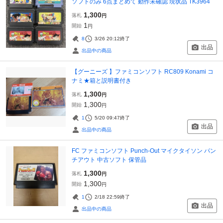
ソフトのみ 6点まとめて 動作未確認 現状品 TK3964
1,300
落札
円
1
開始
円
8
3/26 20:12
終了
出品
出品中の商品
【グーニーズ 】ファミコンソフト RC809 Konami コ
ナミ★箱と説明書付き
1,300
落札
円
1,300
開始
円
1
5/20 09:47
終了
出品
出品中の商品
FC ファミコンソフト Punch-Out マイクタイソン パン
チアウト 中古ソフト 保管品
1,300
落札
円
1,300
開始
円
1
2/18 22:59
終了
出品
出品中の商品