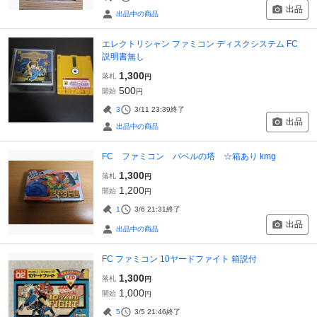
出品
出品中の商品
エレクトリシャン ファミコン ディスクシステム FC
説明書無し
1,300
落札
円
500
開始
円
3
3/11 23:39
終了
出品
出品中の商品
FC ファミコン バベルの塔 ☆箱あり kmg
1,300
落札
円
1,200
開始
円
1
3/6 21:31
終了
出品
出品中の商品
FC ファミコン 10ヤードファイト 箱説付
1,300
落札
円
1,000
開始
円
5
3/5 21:46
終了