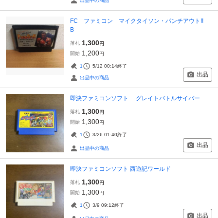
出品中の商品
FC ファミコン マイクタイソン・パンチアウト!!
B
1,300
落札
円
1,200
開始
円
1
5/12 00:14
終了
出品
出品中の商品
即決ファミコンソフト グレイトバトルサイバー
1,300
落札
円
1,300
開始
円
1
3/26 01:40
終了
出品
出品中の商品
即決ファミコンソフト 西遊記ワールド
1,300
落札
円
1,300
開始
円
1
3/9 09:12
終了
出品