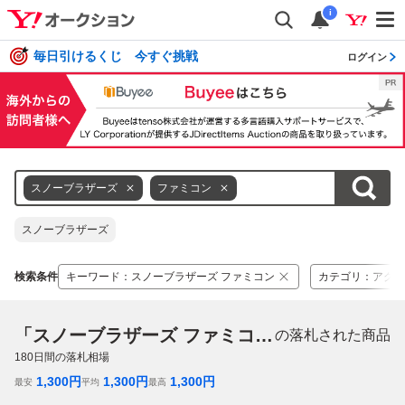
i
毎日引けるくじ 今すぐ挑戦
ログイン
スノーブラザーズ
ファミコン
スノーブラザーズ
検索条件
キーワード
：
スノーブラザーズ ファミコン
カテゴリ
：
アクシ
「スノーブラザーズ ファミコン」
の落札された商品
180
日間の落札相場
1,300
円
1,300
円
1,300
円
最安
平均
最高