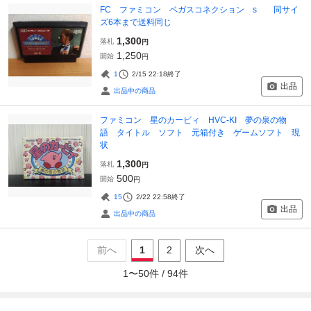
FC ファミコン ベガスコネクション s 同サイ
ズ6本まで送料同じ
1,300
落札
円
1,250
開始
円
1
2/15 22:18
終了
出品
出品中の商品
ファミコン 星のカービィ HVC-KI 夢の泉の物
語 タイトル ソフト 元箱付き ゲームソフト 現
状
1,300
落札
円
500
開始
円
15
2/22 22:58
終了
出品
出品中の商品
前へ
1
2
次へ
1
〜
50
件 /
94
件