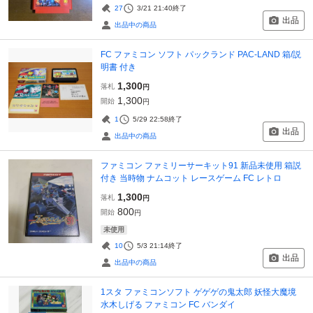
27
3/21 21:40
終了
出品
出品中の商品
FC ファミコン ソフト パックランド PAC-LAND 箱/説
明書 付き
1,300
落札
円
1,300
開始
円
1
5/29 22:58
終了
出品
出品中の商品
ファミコン ファミリーサーキット91 新品未使用 箱説
付き 当時物 ナムコット レースゲーム FC レトロ
1,300
落札
円
800
開始
円
未使用
10
5/3 21:14
終了
出品
出品中の商品
1スタ ファミコンソフト ゲゲゲの鬼太郎 妖怪大魔境
水木しげる ファミコン FC バンダイ