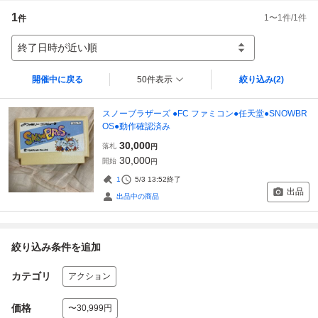
1
1
〜
1
件/
1
件
件
終了日時が近い順
開催中に戻る
50件表示
絞り込み
(2)
スノーブラザーズ ●FC ファミコン●任天堂●SNOWBR
OS●動作確認済み
30,000
落札
円
30,000
開始
円
1
5/3 13:52
終了
出品
出品中の商品
絞り込み条件を追加
カテゴリ
アクション
価格
〜30,999円