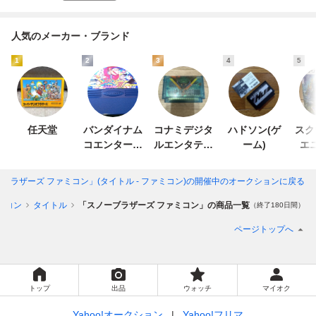
人気のメーカー・ブランド
1
2
3
4
5
任天堂
バンダイナム
コナミデジタ
ハドソン(ゲ
スク
コエンターテ
ルエンタテイ
ーム)
エ
インメント
ンメント
ブラザーズ ファミコン」(タイトル - ファミコン)
の開催中のオークションに戻る
ミコン
タイトル
「スノーブラザーズ ファミコン」の商品一覧
（終了180日間）
ページトップへ
トップ
出品
ウォッチ
マイオク
Yahoo!オークション
Yahoo!フリマ