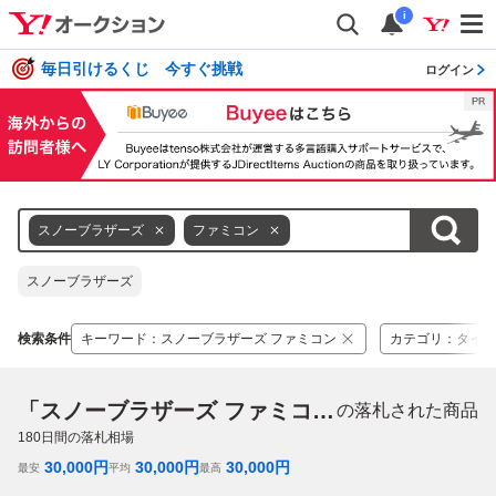
i
毎日引けるくじ 今すぐ挑戦
ログイン
スノーブラザーズ
ファミコン
スノーブラザーズ
検索条件
キーワード
：
スノーブラザーズ ファミコン
カテゴリ
：
タイト
「スノーブラザーズ ファミコン」
の落札された商品
180
日間の落札相場
30,000
円
30,000
円
30,000
円
最安
平均
最高