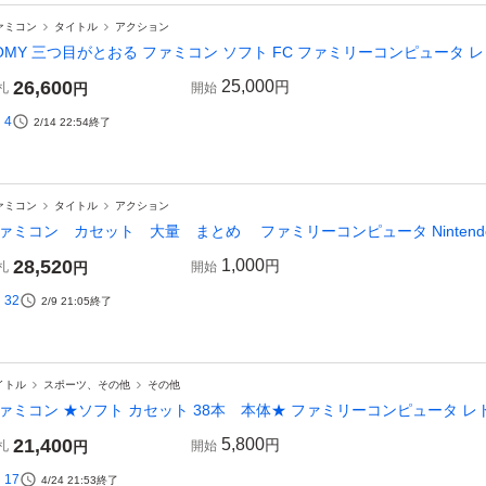
ァミコン
タイトル
アクション
OMY 三つ目がとおる ファミコン ソフト FC ファミリーコンピュータ レ
26,600
25,000
円
札
円
開始
4
2/14 22:54
終了
ァミコン
タイトル
アクション
ァミコン カセット 大量 まとめ ファミリーコンピュータ Nintend
28,520
1,000
円
札
円
開始
32
2/9 21:05
終了
イトル
スポーツ、その他
その他
ァミコン ★ソフト カセット 38本 本体★ ファミリーコンピュータ 
21,400
5,800
円
札
円
開始
17
4/24 21:53
終了