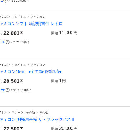
1
4/13 20:53
終了
ァミコン
タイトル
アクション
ァミコンソフト 箱説明書付 レトロ
22,001
15,000
円
札
円
開始
10
4/4 21:02
終了
ァミコン
タイトル
アクション
ァミコン15個 ●全て動作確認済●
28,501
1
円
札
円
開始
58
2/15 20:59
終了
イトル
スポーツ、その他
その他
ァミコン 開発用基板 ザ・ブラックバスⅡ
27,500
20,000
円
札
円
開始