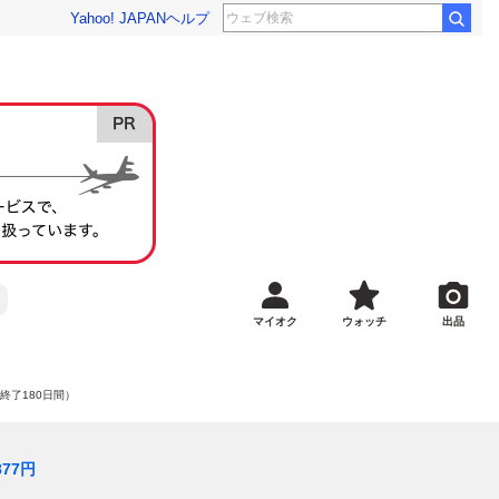
Yahoo! JAPAN
ヘルプ
マイオク
ウォッチ
出品
終了180日間）
877
円