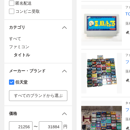
匿名配送
フ
コンビニ受取
T
落
カテゴリ
すべて
ファミコン
タイトル
フ
フ
メーカー・ブランド
落
任天堂
すべてのブランドから選ぶ
タ
フ
価格
落
〜
円