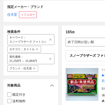
指定メーカー・ブランド
任天堂
＋フォロー
検索条件
165
件
キーワード
：
スノーブラザーズ ファミコン
終了日時が近い順
カテゴリ
：
タイトル
スノーブラザーズ ファ
落札価格
：
21,256円 ～ 31,884円
ブランド
：
任天堂
フ
★
天
対象商品
落
鑑定付き
未
送料無料