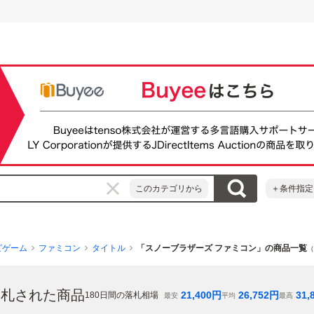
このカテゴリから
＋条件指定
ビゲーム
ファミコン
タイトル
「スノーブラザーズ ファミコン」の商品一覧
（
落札された商品
21,400
円
26,752
円
31,
180
日間の落札相場
最安
平均
最高