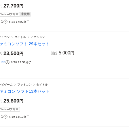
27,700
札
円
未使用
Yahoo!フリマ
1
6/24 17:02
終了
ァミコン
タイトル
アクション
ァミコンソフト 29本セット
23,500
5,000
円
札
円
開始
22
6/28 23:52
終了
レビゲーム
ファミコン
タイトル
ァミコン ソフト13本セット
25,800
札
円
Yahoo!フリマ
1
4/19 14:17
終了