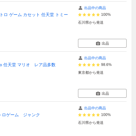
出品中の商品
トロ ゲーム カセット 任天堂 トミー
100%
石川県
から発送
出品
出品中の商品
o 任天堂 マリオ レア品多数
98.6%
東京都
から発送
出品
出品中の商品
レトロゲーム ジャンク
100%
石川県
から発送