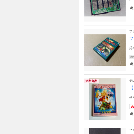
フ
フ
落
未
テ
送料無料
【
落
フ