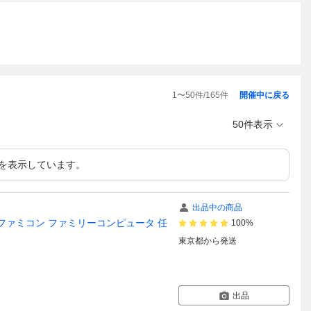
1
〜
50
件/
165
件
開催中に戻る
50件表示
を表示しています。
出品中の商品
/ ファミコン ファミリーコンピュータ 任
100%
東京都
から発送
出品