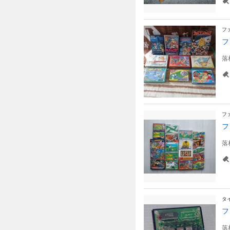
フ
フ
落
フ
フ
落
タ
フ
落