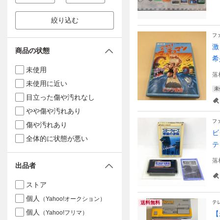
絞り込む
フ
激
商品の状態
希
未使用
落
未使用に近い
未
目立った傷や汚れなし
やや傷や汚れあり
フ
傷や汚れあり
ビ
全体的に状態が悪い
テ
落
出品者
ストア
個人
（Yahoo!オークション）
テ
送料無料
個人
（Yahoo!フリマ）
【