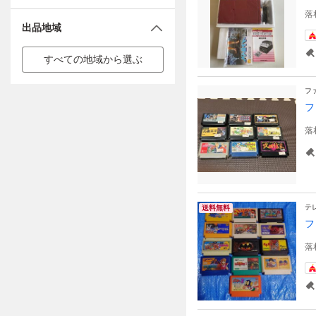
落
出品地域
すべての地域から選ぶ
フ
フ
落
テ
送料無料
フ
落