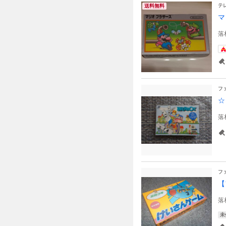
テ
送料無料
マ
落
フ
☆
落
フ
【
落
未