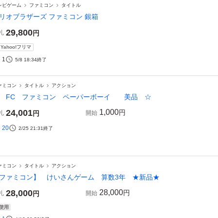
レビゲーム
ファミコン
タイトル
リオブラザーズ ファミコン 銀箱
29,800
札
円
Yahoo!フリマ
1
5/8 18:34
終了
ァミコン
タイトル
アクション
 FC ファミコン ペーパーボーイ 美品 ☆
24,001
1,000
円
札
円
開始
20
2/25 21:31
終了
ァミコン
タイトル
アクション
ファミコン】 けいさんゲーム 算数3年 ★新品★
28,000
28,000
円
札
円
開始
使用