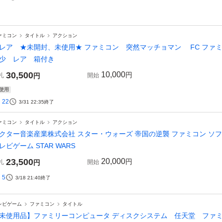
ァミコン
タイトル
アクション
レア ★未開封、未使用★ ファミコン 突然マッチョマン FC フ
少 レア 箱付き
30,500
10,000
円
札
円
開始
使用
22
3/31 22:35
終了
ァミコン
タイトル
アクション
クター音楽産業株式会社 スター・ウォーズ 帝国の逆襲 ファミコン ソフト
レビゲーム STAR WARS
23,500
20,000
円
札
円
開始
5
3/18 21:40
終了
レビゲーム
ファミコン
タイトル
未使用品】ファミリーコンピュータ ディスクシステム 任天堂 フ