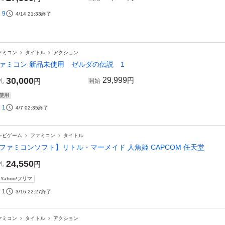
9
4/14 21:33
終了
ァミコン
タイトル
アクション
ァミコン 新品未使用 ゼルダの伝説 1
30,000
29,999
円
札
円
開始
使用
1
4/7 02:35
終了
レビゲーム
ファミコン
タイトル
ファミコンソフト】リトル・マーメイド 人魚姫 CAPCOM 任天堂
24,550
札
円
Yahoo!フリマ
1
3/16 22:27
終了
ァミコン
タイトル
アクション