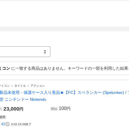
ミコン
に一致する商品はありません。キーワードの一部を利用した結果
ァミコン
タイトル
アクション
新品未使用・保護ケース入り美品★【FC】スペランカー (Spelunker) 
堂 ニンテンドー Nintendo
23,000
100
円
札
円
開始
使用
42
2/19 23:39
終了